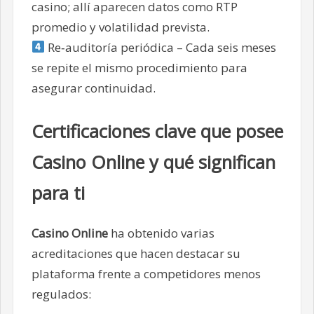
casino; allí aparecen datos como RTP
promedio y volatilidad prevista.
Re‑auditoría periódica – Cada seis meses
se repite el mismo procedimiento para
asegurar continuidad.
Certificaciones clave que posee
Casino Online y qué significan
para ti
Casino Online
ha obtenido varias
acreditaciones que hacen destacar su
plataforma frente a competidores menos
regulados: