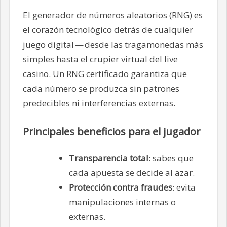
El generador de números aleatorios (RNG) es
el corazón tecnológico detrás de cualquier
juego digital — desde las tragamonedas más
simples hasta el crupier virtual del live
casino. Un RNG certificado garantiza que
cada número se produzca sin patrones
predecibles ni interferencias externas.
Principales beneficios para el jugador
Transparencia total
: sabes que
cada apuesta se decide al azar.
Protección contra fraudes
: evita
manipulaciones internas o
externas.