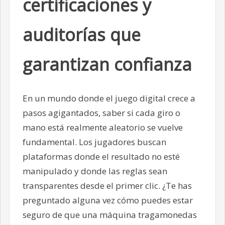
certificaciones y
auditorías que
garantizan confianza
En un mundo donde el juego digital crece a
pasos agigantados, saber si cada giro o
mano está realmente aleatorio se vuelve
fundamental. Los jugadores buscan
plataformas donde el resultado no esté
manipulado y donde las reglas sean
transparentes desde el primer clic. ¿Te has
preguntado alguna vez cómo puedes estar
seguro de que una máquina tragamonedas