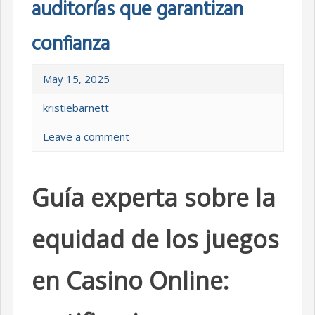
auditorías que garantizan
confianza
May 15, 2025
kristiebarnett
Leave a comment
Guía experta sobre la
equidad de los juegos
en Casino Online: