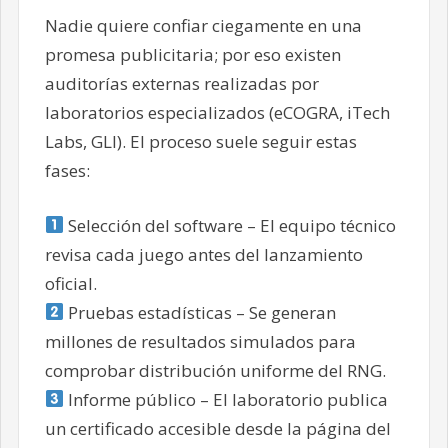
Nadie quiere confiar ciegamente en una
promesa publicitaria; por eso existen
auditorías externas realizadas por
laboratorios especializados (eCOGRA, iTech
Labs, GLI). El proceso suele seguir estas
fases:
Selección del software – El equipo técnico
revisa cada juego antes del lanzamiento
oficial.
Pruebas estadísticas – Se generan
millones de resultados simulados para
comprobar distribución uniforme del RNG.
Informe público – El laboratorio publica
un certificado accesible desde la página del