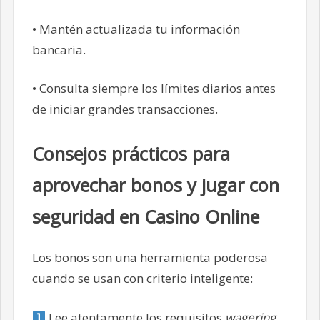
• Mantén actualizada tu información
bancaria.
• Consulta siempre los límites diarios antes
de iniciar grandes transacciones.
Consejos prácticos para
aprovechar bonos y jugar con
seguridad en Casino Online
Los bonos son una herramienta poderosa
cuando se usan con criterio inteligente:
Lee atentamente los requisitos
wagering