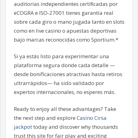
auditorías independientes certiﬁcadas por
eCOGRA e ISO‑27001 tienes garantía real
sobre cada giro o mano jugada tanto en slots
como en live casino o apuestas deportivas
bajo marcas reconocidas como Sportium.*
Si ya estás listo para experimentar una
plataforma segura donde cada detalle —
desde bonificaciones atractivas hasta retiros
ultrarrápidos— ha sido validado por
expertos internacionales, no esperes más.
Ready to enjoy all these advantages? Take
the next step and explore
Casino Cirsa
jackpot
today and discover why thousands
trust this site for fair play and exciting