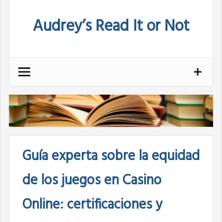
Skip
Audrey’s Read It or Not
to
content
Guía experta sobre la equidad
de los juegos en Casino
Online: certificaciones y