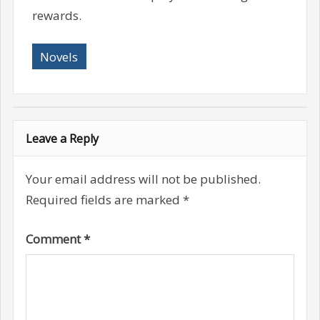
rewards.
Novels
Leave a Reply
Your email address will not be published.
Required fields are marked
*
Comment
*