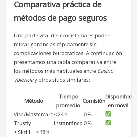
Comparativa práctica de
métodos de pago seguros
Una parte vital del ecosistema es poder
retirar ganancias rápidamente sin
complicaciones burocráticas. A continuación
presentamos una tabla comparativa entre
los métodos más habituales entre
Casino
Valencia
y otros sitios similares:
Tiempo
Disponible
Método
Comisión
promedio
en móvil
Visa/Mastercard
< 24 h
0 %
Trustly
Instantáneo
0 %
+ Skrill + < 48 h