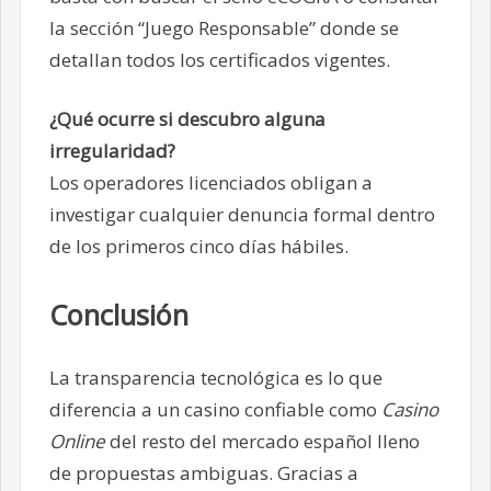
la sección “Juego Responsable” donde se
detallan todos los certificados vigentes.
¿Qué ocurre si descubro alguna
irregularidad?
Los operadores licenciados obligan a
investigar cualquier denuncia formal dentro
de los primeros cinco días hábiles.
Conclusión
La transparencia tecnológica es lo que
diferencia a un casino confiable como
Casino
Online
del resto del mercado español lleno
de propuestas ambiguas. Gracias a