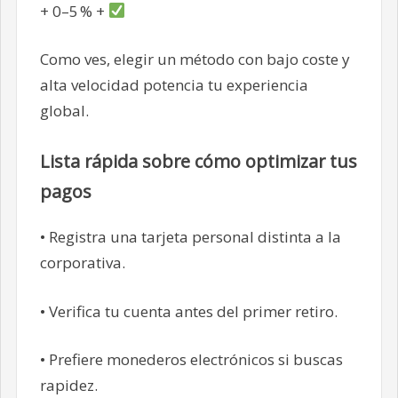
+ 0–5 % +
Como ves, elegir un método con bajo coste y
alta velocidad potencia tu experiencia
global.
Lista rápida sobre cómo optimizar tus
pagos
• Registra una tarjeta personal distinta a la
corporativa.
• Verifica tu cuenta antes del primer retiro.
• Prefiere monederos electrónicos si buscas
rapidez.