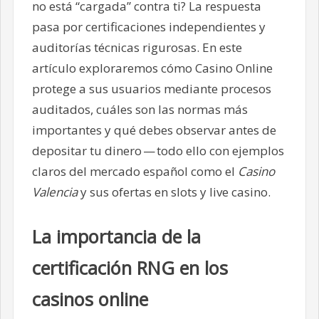
no está “cargada” contra ti? La respuesta
pasa por certificaciones independientes y
auditorías técnicas rigurosas. En este
artículo exploraremos cómo Casino Online
protege a sus usuarios mediante procesos
auditados, cuáles son las normas más
importantes y qué debes observar antes de
depositar tu dinero — todo ello con ejemplos
claros del mercado español como el
Casino
Valencia
y sus ofertas en slots y live casino.
La importancia de la
certificación RNG en los
casinos online