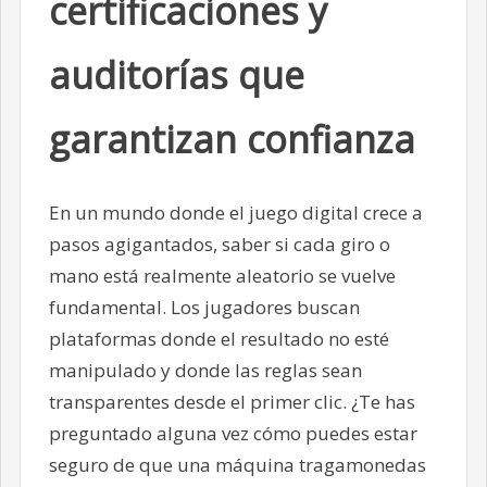
certificaciones y
auditorías que
garantizan confianza
En un mundo donde el juego digital crece a
pasos agigantados, saber si cada giro o
mano está realmente aleatorio se vuelve
fundamental. Los jugadores buscan
plataformas donde el resultado no esté
manipulado y donde las reglas sean
transparentes desde el primer clic. ¿Te has
preguntado alguna vez cómo puedes estar
seguro de que una máquina tragamonedas