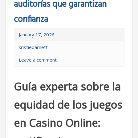
auditorías que garantizan
confianza
January 17, 2026
kristiebarnett
Leave a comment
Guía experta sobre la
equidad de los juegos
en Casino Online: