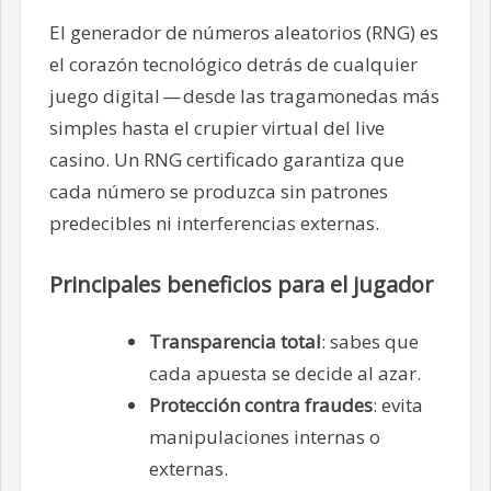
El generador de números aleatorios (RNG) es
el corazón tecnológico detrás de cualquier
juego digital — desde las tragamonedas más
simples hasta el crupier virtual del live
casino. Un RNG certificado garantiza que
cada número se produzca sin patrones
predecibles ni interferencias externas.
Principales beneficios para el jugador
Transparencia total
: sabes que
cada apuesta se decide al azar.
Protección contra fraudes
: evita
manipulaciones internas o
externas.