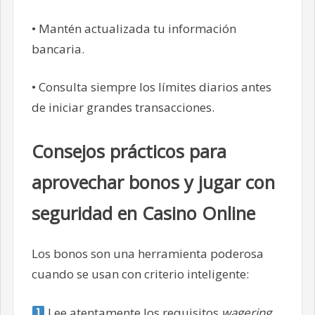
• Mantén actualizada tu información
bancaria.
• Consulta siempre los límites diarios antes
de iniciar grandes transacciones.
Consejos prácticos para
aprovechar bonos y jugar con
seguridad en Casino Online
Los bonos son una herramienta poderosa
cuando se usan con criterio inteligente:
Lee atentamente los requisitos
wagering