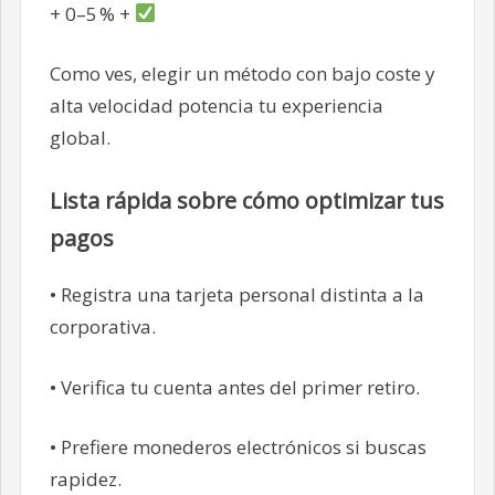
+ 0–5 % +
Como ves, elegir un método con bajo coste y
alta velocidad potencia tu experiencia
global.
Lista rápida sobre cómo optimizar tus
pagos
• Registra una tarjeta personal distinta a la
corporativa.
• Verifica tu cuenta antes del primer retiro.
• Prefiere monederos electrónicos si buscas
rapidez.