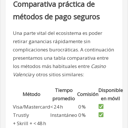
Comparativa práctica de
métodos de pago seguros
Una parte vital del ecosistema es poder
retirar ganancias rápidamente sin
complicaciones burocráticas. A continuación
presentamos una tabla comparativa entre
los métodos más habituales entre
Casino
Valencia
y otros sitios similares:
Tiempo
Disponible
Método
Comisión
promedio
en móvil
Visa/Mastercard
< 24 h
0 %
Trustly
Instantáneo
0 %
+ Skrill + < 48 h