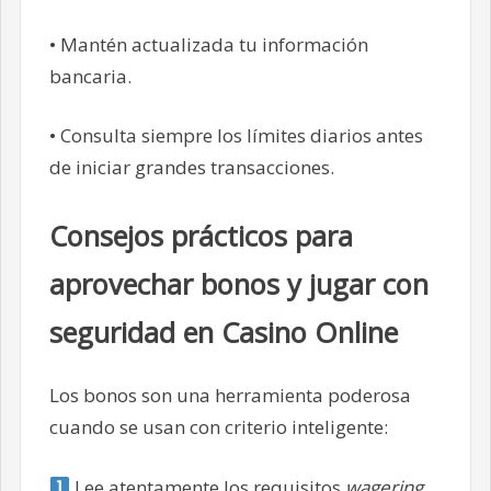
• Mantén actualizada tu información
bancaria.
• Consulta siempre los límites diarios antes
de iniciar grandes transacciones.
Consejos prácticos para
aprovechar bonos y jugar con
seguridad en Casino Online
Los bonos son una herramienta poderosa
cuando se usan con criterio inteligente:
Lee atentamente los requisitos
wagering