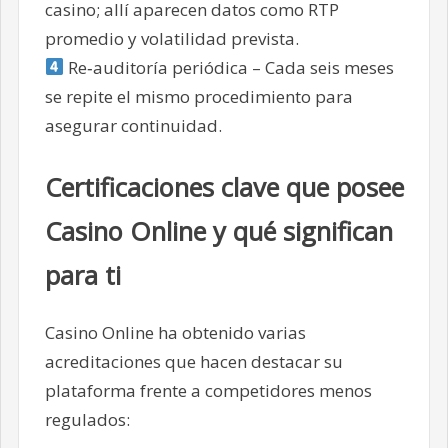
casino; allí aparecen datos como RTP
promedio y volatilidad prevista.
Re‑auditoría periódica – Cada seis meses
se repite el mismo procedimiento para
asegurar continuidad.
Certificaciones clave que posee
Casino Online y qué significan
para ti
Casino Online ha obtenido varias
acreditaciones que hacen destacar su
plataforma frente a competidores menos
regulados: