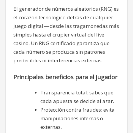
El generador de números aleatorios (RNG) es
el corazón tecnológico detrás de cualquier
juego digital — desde las tragamonedas más
simples hasta el crupier virtual del live
casino. Un RNG certificado garantiza que
cada número se produzca sin patrones
predecibles ni interferencias externas.
Principales beneficios para el jugador
Transparencia total: sabes que
cada apuesta se decide al azar.
Protección contra fraudes: evita
manipulaciones internas o
externas.