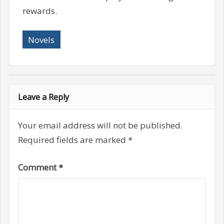
rewards.
Novels
Leave a Reply
Your email address will not be published.
Required fields are marked
*
Comment
*