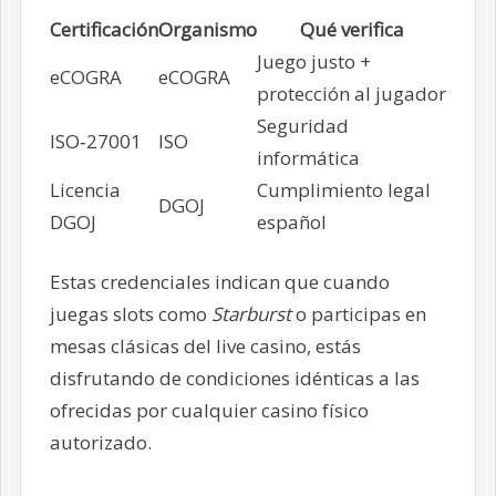
Certificación
Organismo
Qué verifica
Juego justo +
eCOGRA
eCOGRA
protección al jugador
Seguridad
ISO‑27001
ISO
informática
Licencia
Cumplimiento legal
DGOJ
DGOJ
español
Estas credenciales indican que cuando
juegas slots como
Starburst
o participas en
mesas clásicas del live casino, estás
disfrutando de condiciones idénticas a las
ofrecidas por cualquier casino físico
autorizado.