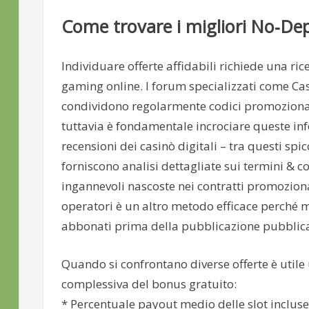
Come trovare i migliori No‑De
Individuare offerte affidabili richiede una ric
gaming online. I forum specializzati come Cas
condividono regolarmente codici promozionali
tuttavia è fondamentale incrociare queste inf
recensioni dei casinò digitali – tra questi sp
forniscono analisi dettagliate sui termini & c
ingannevoli nascoste nei contratti promozionali.
operatori è un altro metodo efficace perché mol
abbonati prima della pubblicazione pubblica 
Quando si confrontano diverse offerte è utile u
complessiva del bonus gratuito:
* Percentuale payout medio delle slot incluse 