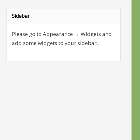
Sidebar
Please go to Appearance → Widgets and
add some widgets to your sidebar.