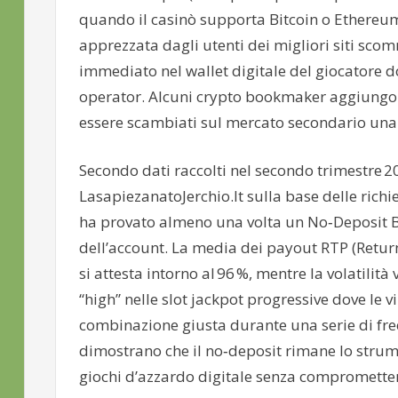
quando il casinò supporta Bitcoin o Ethereum
apprezzata dagli utenti dei migliori siti sc
immediato nel wallet digitale del giocatore do
operator. Alcuni crypto bookmaker aggiungo
essere scambiati sul mercato secondario una vo
Secondo dati raccolti nel secondo trimestre 
LasapiezanatoJerchio.It sulla base delle richiest
ha provato almeno una volta un No‑Deposit B
dell’account. La media dei payout RTP (Return 
si attesta intorno al 96 %, mentre la volatilità 
“high” nelle slot jackpot progressive dove le v
combinazione giusta durante una serie di fre
dimostrano che il no‑deposit rimane lo strum
giochi d’azzardo digitale senza comprometter