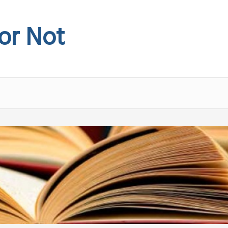
 or Not