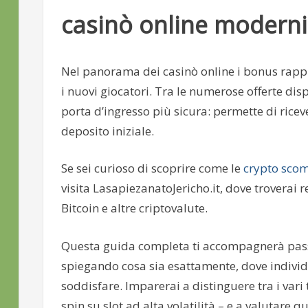
casinò online moderni
Nel panorama dei casinò online i bonus rappr
i nuovi giocatori. Tra le numerose offerte dis
porta d’ingresso più sicura: permette di ricev
deposito iniziale.
Se sei curioso di scoprire come le
crypto sco
visita LasapiezanatoJericho.it, dove troverai 
Bitcoin e altre criptovalute.
Questa guida completa ti accompagnerà pass
spiegando cosa sia esattamente, dove individ
soddisfare. Imparerai a distinguere tra i vari 
spin su slot ad alta volatilità – e a valutare qu