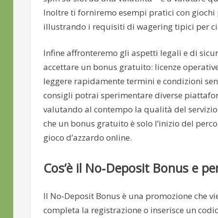
Inoltre ti forniremo esempi pratici con giochi
illustrando i requisiti di wagering tipici per 
Infine affronteremo gli aspetti legali e di si
accettare un bonus gratuito: licenze operativ
leggere rapidamente termini e condizioni sen
consigli potrai sperimentare diverse piattafor
valutando al contempo la qualità del servizio
che un bonus gratuito è solo l’inizio del per
gioco d’azzardo online.
Cos’è il No‑Deposit Bonus e perc
Il No‑Deposit Bonus è una promozione che vie
completa la registrazione o inserisce un codi