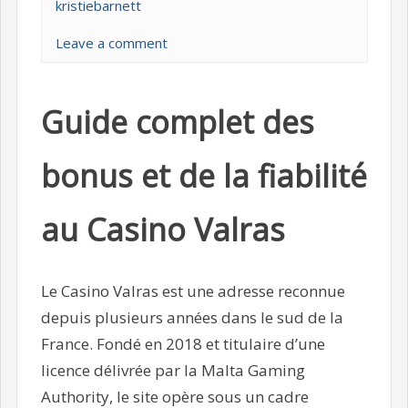
kristiebarnett
Leave a comment
Guide complet des
bonus et de la fiabilité
au Casino Valras
Le Casino Valras est une adresse reconnue
depuis plusieurs années dans le sud de la
France. Fondé en 2018 et titulaire d’une
licence délivrée par la Malta Gaming
Authority, le site opère sous un cadre