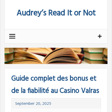
Skip
Audrey’s Read It or Not
to
content
Guide complet des bonus et
de la fiabilité au Casino Valras
September 20, 2025