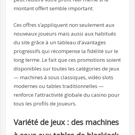
montant offert semble important.
Ces offres s’appliquent non seulement aux
nouveaux joueurs mais aussi aux habitués
du site grâce à un tableau d’avantages
progressifs qui récompense la fidélité sur le
long terme. Le fait que ces promotions soient
disponibles sur toutes les catégories de jeux
— machines à sous classiques, vidéo slots
modernes ou tables traditionnelles —
renforce l’attractivité globale du casino pour
tous les profils de joueurs.
Variété de jeux : des machines