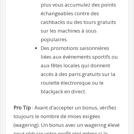
plus vous accumulez des points
échangeables contre des
cashbacks ou des tours gratuits
sur les machines à sous
populaires.
Des promotions saisonnières
liées aux événements sportifs ou
aux fêtes locales qui donnent
accès à des paris gratuits sur la
roulette électronique ou le
blackjack en direct.
Pro Tip
: Avant d’accepter un bonus, vérifiez
toujours le nombre de mises exigées
(wagering). Un bonus avec un wagering élevé
peut réduire votre profit réel même si le