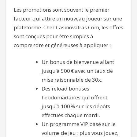
Les promotions sont souvent le premier
facteur qui attire un nouveau joueur sur une
plateforme. Chez Casinovalras.Com, les offres
sont conçues pour être simples à
comprendre et généreuses à appliquer :
Un bonus de bienvenue allant
jusqu’à 500 € avec un taux de
mise raisonnable de 30x.
Des reload bonuses
hebdomadaires qui offrent
jusqu’à 100 % sur les dépôts
effectués chaque mardi.
Un programme VIP basé sur le
volume de jeu : plus vous jouez,