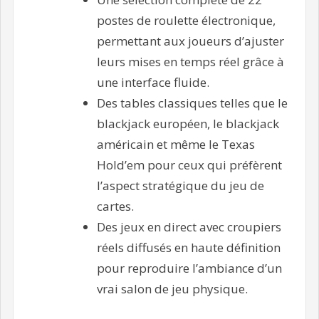
postes de roulette électronique,
permettant aux joueurs d’ajuster
leurs mises en temps réel grâce à
une interface fluide.
Des tables classiques telles que le
blackjack européen, le blackjack
américain et même le Texas
Hold’em pour ceux qui préfèrent
l’aspect stratégique du jeu de
cartes.
Des jeux en direct avec croupiers
réels diffusés en haute définition
pour reproduire l’ambiance d’un
vrai salon de jeu physique.