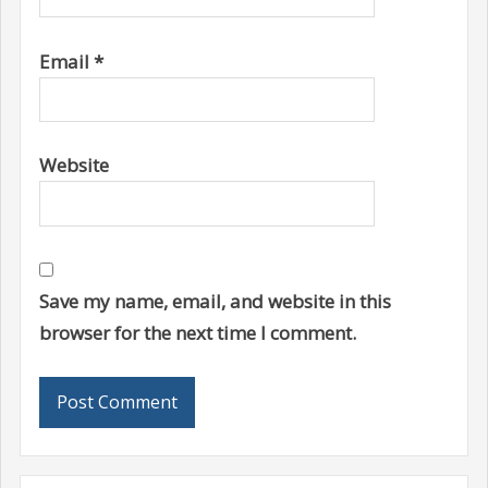
Email
*
Website
Save my name, email, and website in this
browser for the next time I comment.