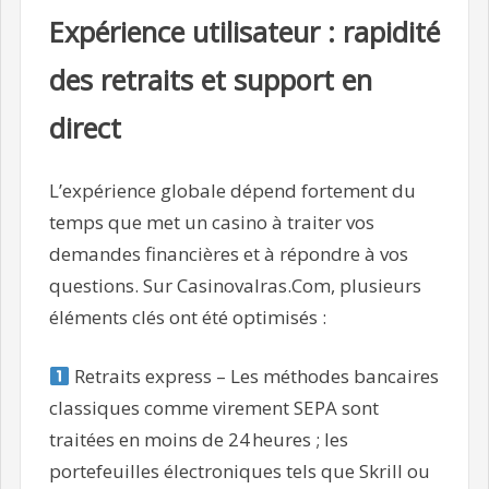
Expérience utilisateur : rapidité
des retraits et support en
direct
L’expérience globale dépend fortement du
temps que met un casino à traiter vos
demandes financières et à répondre à vos
questions. Sur Casinovalras.Com, plusieurs
éléments clés ont été optimisés :
Retraits express – Les méthodes bancaires
classiques comme virement SEPA sont
traitées en moins de 24 heures ; les
portefeuilles électroniques tels que Skrill ou