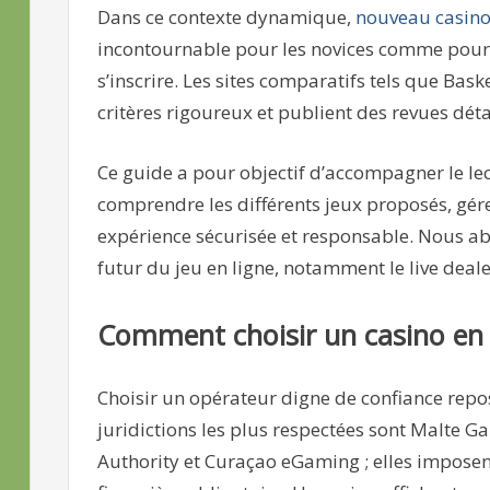
Dans ce contexte dynamique,
nouveau casino
incontournable pour les novices comme pour 
s’inscrire. Les sites comparatifs tels que Bas
critères rigoureux et publient des revues détai
Ce guide a pour objectif d’accompagner le lect
comprendre les différents jeux proposés, gér
expérience sécurisée et responsable. Nous a
futur du jeu en ligne, notamment le live dealer 
Comment choisir un casino en l
Choisir un opérateur digne de confiance repose
juridictions les plus respectées sont Malte G
Authority et Curaçao eGaming ; elles imposen