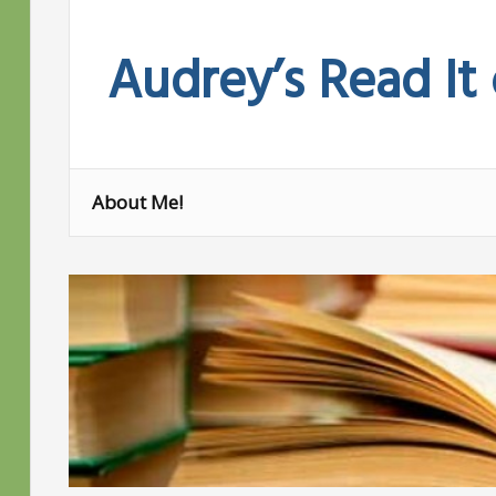
Skip
to
Audrey’s Read It
content
About Me!