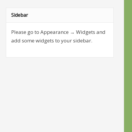
Sidebar
Please go to Appearance → Widgets and
add some widgets to your sidebar.