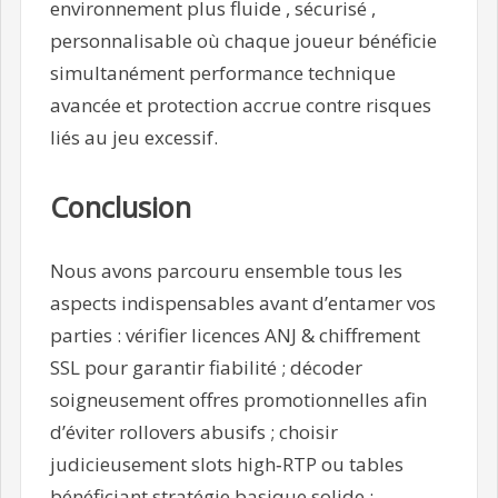
environnement plus fluide , sécurisé ,
personnalisable où chaque joueur bénéficie
simultanément performance technique
avancée et protection accrue contre risques
liés au jeu excessif.
Conclusion
Nous avons parcouru ensemble tous les
aspects indispensables avant d’entamer vos
parties : vérifier licences ANJ & chiffrement
SSL pour garantir fiabilité ; décoder
soigneusement offres promotionnelles afin
d’éviter rollovers abusifs ; choisir
judicieusement slots high‑RTP ou tables
bénéficiant stratégie basique solide ;