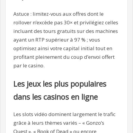
Astuce : limitez-vous aux offres dont le
rollover n’excède pas 30× et privilégiez celles
incluant des tours gratuits sur des machines
ayant un RTP supérieur à 97 % ; vous
optimisez ainsi votre capital initial tout en
profitant pleinement du coup d’envoi offert
par le casino.
Les jeux les plus populaires
dans les casinos en ligne
Les slots vidéo dominent largement le trafic
grâce à leurs thèmes variés – « Gonzo’s
Quest », « Book of Dead » ou encore