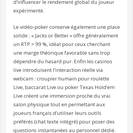
d’influencer le rendement global du joueur
expérimenté.
Le vidéo‑poker conserve également une place
solide ; « Jacks or Better » offre généralement
un RTP > 99 %, idéal pour ceux cherchant
une marge théorique favorable sans trop
dépendre du hasard pur. Enfin les casinos
live introduisent l’interaction réelle via
webcam : croupier humain pour roulette
Live, baccarat Live ou poker Texas Hold’em
Live créent une immersion proche du vrai
salon physique tout en permettant aux
joueurs français d’utiliser leurs outils
préférés (chat texte intégré) pour poser des
questions instantanées au personnel dédié.