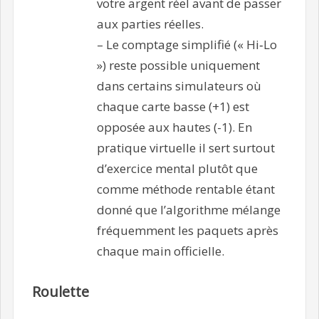
votre argent réel avant de passer
aux parties réelles.
– Le comptage simplifié (« Hi‑Lo
») reste possible uniquement
dans certains simulateurs où
chaque carte basse (+1) est
opposée aux hautes (-1). En
pratique virtuelle il sert surtout
d’exercice mental plutôt que
comme méthode rentable étant
donné que l’algorithme mélange
fréquemment les paquets après
chaque main officielle.
Roulette