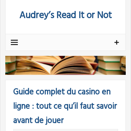
Skip
Audrey’s Read It or Not
to
content
Guide complet du casino en
ligne : tout ce qu’il faut savoir
avant de jouer