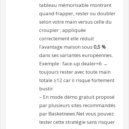
tableau mémorisable montrant
quand frapper, rester ou doubler
selon votre main versus celle du
croupier ; appliquée
correctement elle réduit
l’avantage maison sous
0,5 %
dans ses variantes européennes.
Exemple : face-up dealer=6 →
toujours rester avec toute main
totale ≥12 car il risque fortement
bustir.
– En mode démo gratuit proposé
par plusieurs sites recommandés
par Basketnews.Net vous pouvez
tester cette stratégie sans risquer