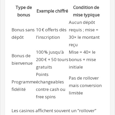
Type de
Condition de
Exemple chiffré
bonus
mise typique
Aucun dépôt
Bonus sans
10 € offerts dès
requis ; mise =
dépôt
l’inscription
30× le montant
reçu
100 % jusqu’à
Mise = 40× le
Bonus de
200 € + 50 tours
bonus + mise
bienvenue
gratuits
initiale
Points
Pas de rollover
Programme
échangeables
mais conversion
fidélité
contre cash ou
limitée
free spins
Les casinos affichent souvent un “rollover”