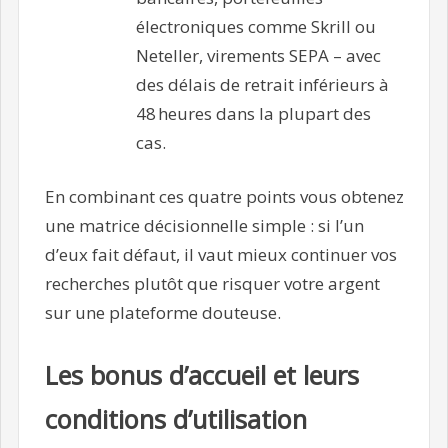
électroniques comme Skrill ou
Neteller, virements SEPA – avec
des délais de retrait inférieurs à
48 heures dans la plupart des
cas.
En combinant ces quatre points vous obtenez
une matrice décisionnelle simple : si l’un
d’eux fait défaut, il vaut mieux continuer vos
recherches plutôt que risquer votre argent
sur une plateforme douteuse.
Les bonus d’accueil et leurs
conditions d’utilisation