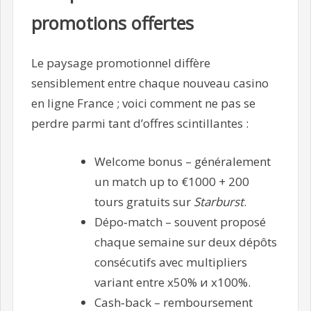
promotions offertes
Le paysage promotionnel diffère
sensiblement entre chaque nouveau casino
en ligne France ; voici comment ne pas se
perdre parmi tant d’offres scintillantes :
Welcome bonus – généralement
un match up to €1000 + 200
tours gratuits sur
Starburst
.
Dépo‑match – souvent proposé
chaque semaine sur deux dépôts
consécutifs avec multipliers
variant entre x50% и x100%.
Cash‑back – remboursement