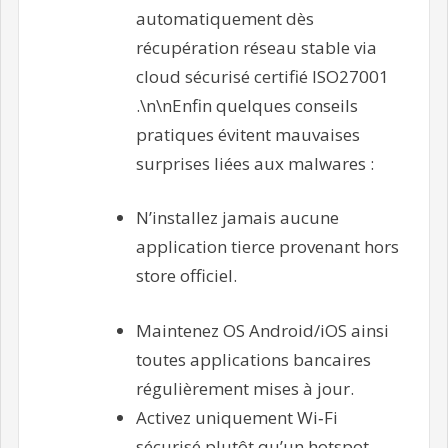
automatiquement dès
récupération réseau stable via
cloud sécurisé certifié ISO27001
.\n\nEnfin quelques conseils
pratiques évitent mauvaises
surprises liées aux malwares :
N’installez jamais aucune
application tierce provenant hors
store officiel.
Maintenez OS Android/iOS ainsi
toutes applications bancaires
régulièrement mises à jour.
Activez uniquement Wi‑Fi
sécurisé plutôt qu’un hotspot