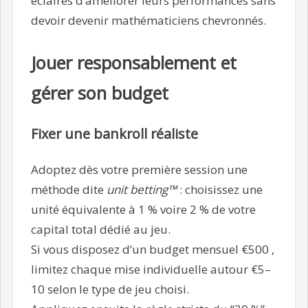
éclairés d’améliorer leurs performances sans
devoir devenir mathématiciens chevronnés.
Jouer responsablement et
gérer son budget
Fixer une bankroll réaliste
Adoptez dès votre première session une
méthode dite
unit betting™
: choisissez une
unité équivalente à 1 % voire 2 % de votre
capital total dédié au jeu.
Si vous disposez d’un budget mensuel €500 ,
limitez chaque mise individuelle autour €5–
10 selon le type de jeu choisi.