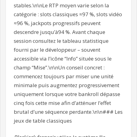
stables.\n\nLe RTP moyen varie selon la
catégorie : slots classiques ≈97 %, slots vidéo
≈96 %, jackpots progressifs peuvent
descendre jusqu’à94 %. Avant chaque
session consultez le tableau statistique
fourni par le développeur – souvent
accessible via l’icône “Info” située sous le
champ “Mise”.\n\nUn conseil concret :
commencez toujours par miser une unité
minimale puis augmentez progressivement
uniquement lorsque votre bankroll dépasse
cinq fois cette mise afin d’atténuer l’effet
brutal d’une séquence perdante.\n\n### Les
jeux de table classiques