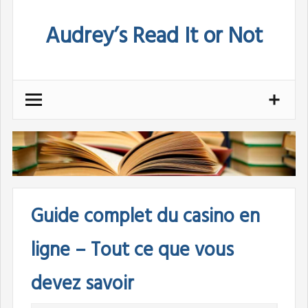
Skip
Audrey’s Read It or Not
to
content
Guide complet du casino en
ligne – Tout ce que vous
devez savoir