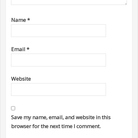
Name
*
Email
*
Website
Save my name, email, and website in this
browser for the next time I comment.