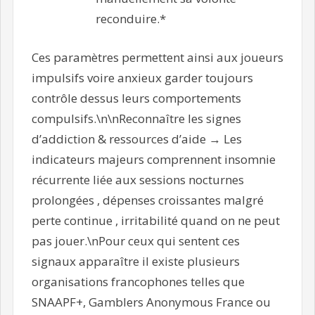
reconduire.*
Ces paramètres permettent ainsi aux joueurs
impulsifs voire anxieux garder toujours
contrôle dessus leurs comportements
compulsifs.\n\nReconnaître les signes
d’addiction & ressources d’aide → Les
indicateurs majeurs comprennent insomnie
récurrente liée aux sessions nocturnes
prolongées , dépenses croissantes malgré
perte continue , irritabilité quand on ne peut
pas jouer.\nPour ceux qui sentent ces
signaux apparaître il existe plusieurs
organisations francophones telles que
SNAAPF+, Gamblers Anonymous France ou