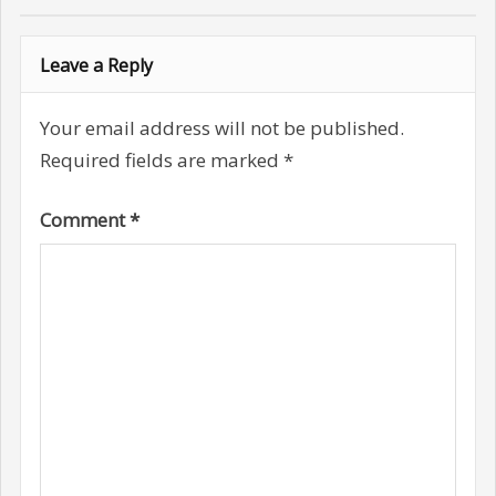
Leave a Reply
Your email address will not be published.
Required fields are marked
*
Comment
*