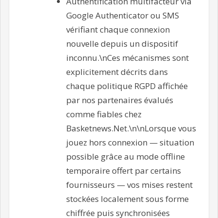
Authentification multifacteur via
Google Authenticator ou SMS
vérifiant chaque connexion
nouvelle depuis un dispositif
inconnu.\nCes mécanismes sont
explicitement décrits dans
chaque politique RGPD affichée
par nos partenaires évalués
comme fiables chez
Basketnews.Net.\n\nLorsque vous
jouez hors connexion — situation
possible grâce au mode offline
temporaire offert par certains
fournisseurs — vos mises restent
stockées localement sous forme
chiffrée puis synchronisées