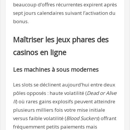
beaucoup d’offres récurrentes expirent après
sept jours calendaires suivant l’activation du
bonus.
Maîtriser les jeux phares des
casinos en ligne
Les machines à sous modernes
Les slots se déclinent aujourd’hui entre deux
pôles opposés : haute volatilité (
Dead or Alive
II
) où rares gains explosifs peuvent atteindre
plusieurs milliers fois votre mise initiale
versus faible volatilité (
Blood Suckers
) offrant
fréquemment petits paiements mais