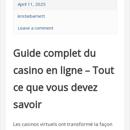
April 11, 2025
kristiebarnett
Leave a comment
Guide complet du
casino en ligne – Tout
ce que vous devez
savoir
Les casinos virtuels ont transformé la façon