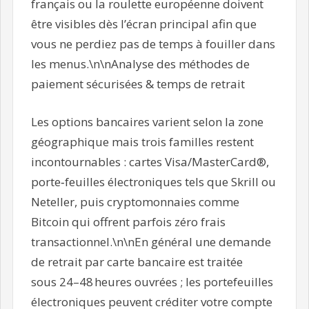
français ou la roulette européenne doivent
être visibles dès l’écran principal afin que
vous ne perdiez pas de temps à fouiller dans
les menus.\n\nAnalyse des méthodes de
paiement sécurisées & temps de retrait
Les options bancaires varient selon la zone
géographique mais trois familles restent
incontournables : cartes Visa/MasterCard®,
porte‑feuilles électroniques tels que Skrill ou
Neteller, puis cryptomonnaies comme
Bitcoin qui offrent parfois zéro frais
transactionnel.\n\nEn général une demande
de retrait par carte bancaire est traitée
sous 24–48 heures ouvrées ; les portefeuilles
électroniques peuvent créditer votre compte