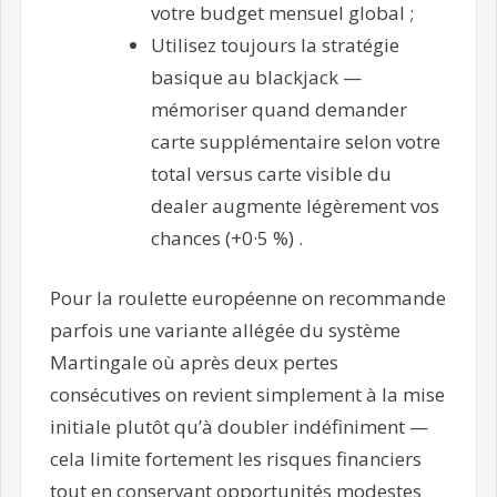
votre budget mensuel global ;
Utilisez toujours la stratégie
basique au blackjack —
mémoriser quand demander
carte supplémentaire selon votre
total versus carte visible du
dealer augmente légèrement vos
chances (+0·5 %) .
Pour la roulette européenne on recommande
parfois une variante allégée du système
Martingale où après deux pertes
consécutives on revient simplement à la mise
initiale plutôt qu’à doubler indéfiniment —
cela limite fortement les risques financiers
tout en conservant opportunités modestes