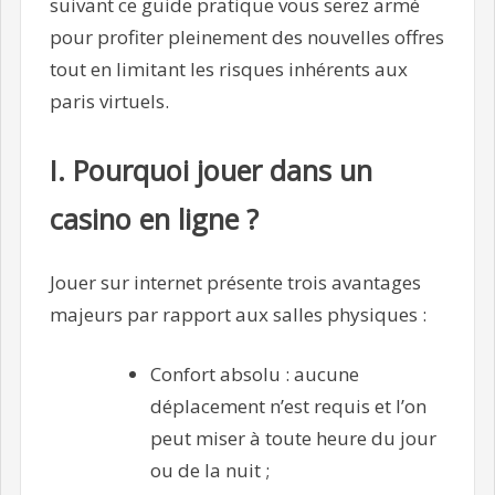
suivant ce guide pratique vous serez armé
pour profiter pleinement des nouvelles offres
tout en limitant les risques inhérents aux
paris virtuels.
I. Pourquoi jouer dans un
casino en ligne ?
Jouer sur internet présente trois avantages
majeurs par rapport aux salles physiques :
Confort absolu : aucune
déplacement n’est requis et l’on
peut miser à toute heure du jour
ou de la nuit ;