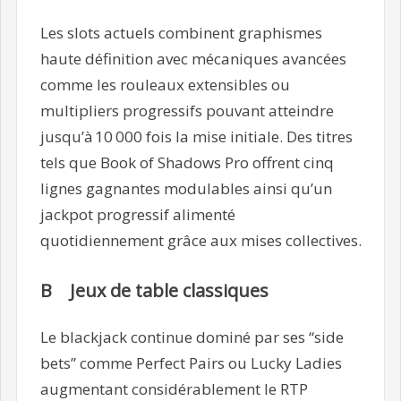
Les slots actuels combinent graphismes
haute définition avec mécaniques avancées
comme les rouleaux extensibles ou
multipliers progressifs pouvant atteindre
jusqu’à 10 000 fois la mise initiale. Des titres
tels que Book of Shadows Pro offrent cinq
lignes gagnantes modulables ainsi qu’un
jackpot progressif alimenté
quotidiennement grâce aux mises collectives.
B Jeux de table classiques
Le blackjack continue dominé par ses “side
bets” comme Perfect Pairs ou Lucky Ladies
augmentant considérablement le RTP