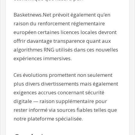
Basketnews.Net prévoit également qu’en
raison du renforcement réglementaire
européen certaines licences locales devront
offrir davantage transparence quant aux
algorithmes RNG utilisés dans ces nouvelles
expériences immersives.
Ces évolutions promettent non seulement
plus divers divertissements mais également
exigences accrues concernant sécurité
digitale — raison supplémentaire pour
rester informé via sources fiables telles que
notre plateforme spécialisée.