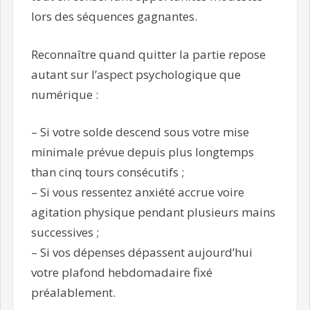
lors des séquences gagnantes.
Reconnaître quand quitter la partie repose
autant sur l’aspect psychologique que
numérique :
– Si votre solde descend sous votre mise
minimale prévue depuis plus longtemps
than cinq tours consécutifs ;
– Si vous ressentez anxiété accrue voire
agitation physique pendant plusieurs mains
successives ;
– Si vos dépenses dépassent aujourd’hui
votre plafond hebdomadaire fixé
préalablement.