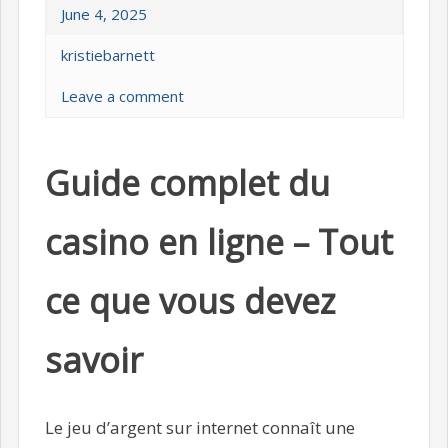
June 4, 2025
kristiebarnett
Leave a comment
Guide complet du
casino en ligne – Tout
ce que vous devez
savoir
Le jeu d’argent sur internet connaît une