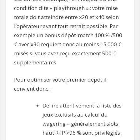
condition dite « playthrough » : votre mise
totale doit atteindre entre x20 et x40 selon
l’opérateur avant tout retrait possible. Par
exemple un bonus dépôt‑match 100 % /500
€ avec x30 requiert donc au moins 15 000 €
misés si vous avez reçu exactement 500 €
supplémentaires.
Pour optimiser votre premier dépôt il
convient donc :
De lire attentivement la liste des
jeux exclusifs au calcul du
wagering – généralement slots
haut RTP >96 % sont privilégiés ;