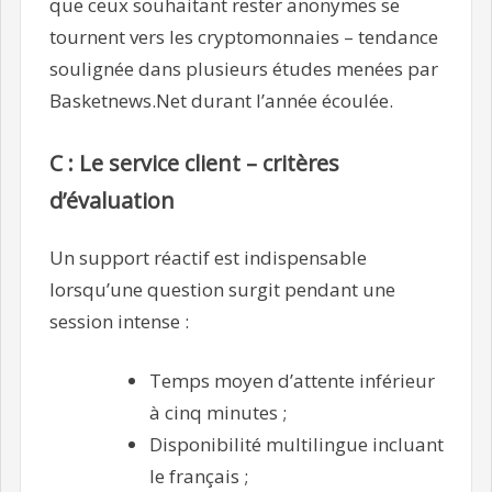
que ceux souhaitant rester anonymes se
tournent vers les cryptomonnaies – tendance
soulignée dans plusieurs études menées par
Basketnews.Net durant l’année écoulée.
C : Le service client – critères
d’évaluation
Un support réactif est indispensable
lorsqu’une question surgit pendant une
session intense :
Temps moyen d’attente inférieur
à cinq minutes ;
Disponibilité multilingue incluant
le français ;