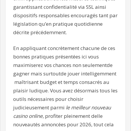
garantissant confidentialité via SSL ainsi
dispositifs responsables encouragés tant par
législation qu’en pratique quotidienne
décrite précédemment.
En appliquant concrètement chacune de ces
bonnes pratiques présentées ici vous
maximiserez vos chances non seulementde
gagner mais surtoutde jouer intelligemment
­ maîtrisant budget et temps consacrés au
plaisir ludique.​ Vous avez désormais tous les
outils nécessaires pour choisir
judicieusement parmi
le meilleur nouveau
casino online
, profiter pleinement delle
nouveautés annoncées pour 2026, tout cela