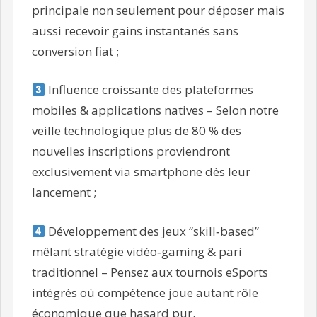
principale non seulement pour déposer mais
aussi recevoir gains instantanés sans
conversion fiat ;
Influence croissante des plateformes
mobiles & applications natives – Selon notre
veille technologique plus de 80 % des
nouvelles inscriptions proviendront
exclusivement via smartphone dès leur
lancement ;
Développement des jeux “skill‑based”
mêlant stratégie vidéo‑gaming & pari
traditionnel – Pensez aux tournois eSports
intégrés où compétence joue autant rôle
économique que hasard pur.