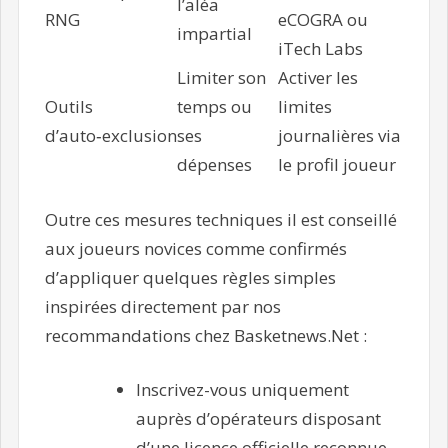
l’aléa
RNG
eCOGRA ou
impartial
iTech Labs
Limiter son
Activer les
Outils
temps ou
limites
d’auto‑exclusion
ses
journalières via
dépenses
le profil joueur
Outre ces mesures techniques il est conseillé
aux joueurs novices comme confirmés
d’appliquer quelques règles simples
inspirées directement par nos
recommandations chez Basketnews.Net :
Inscrivez-vous uniquement
auprès d’opérateurs disposant
d’une licence officielle reconnue