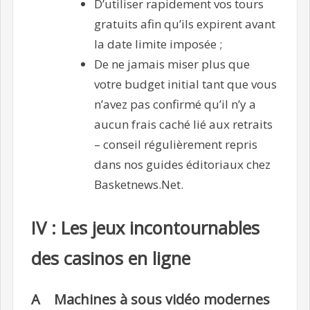
D’utiliser rapidement vos tours
gratuits afin qu’ils expirent avant
la date limite imposée ;
De ne jamais miser plus que
votre budget initial tant que vous
n’avez pas confirmé qu’il n’y a
aucun frais caché lié aux retraits
– conseil régulièrement repris
dans nos guides éditoriaux chez
Basketnews.Net.
IV : Les jeux incontournables
des casinos en ligne
A Machines à sous vidéo modernes