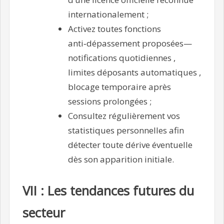
internationalement ;
Activez toutes fonctions
anti‑dépassement proposées—
notifications quotidiennes ,
limites déposants automatiques ,
blocage temporaire après
sessions prolongées ;
Consultez régulièrement vos
statistiques personnelles afin
détecter toute dérive éventuelle
dès son apparition initiale.
VII : Les tendances futures du
secteur