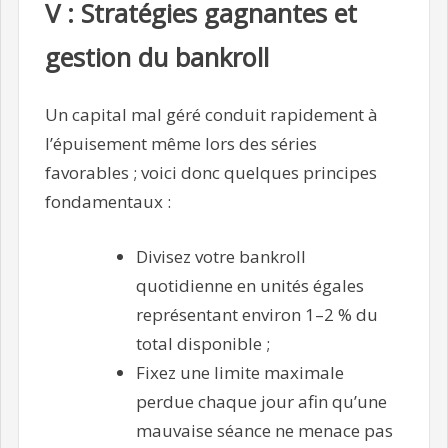
V : Stratégies gagnantes et
gestion du bankroll
Un capital mal géré conduit rapidement à
l’épuisement même lors des séries
favorables ; voici donc quelques principes
fondamentaux :
Divisez votre bankroll
quotidienne en unités égales
représentant environ 1–2 % du
total disponible ;
Fixez une limite maximale
perdue chaque jour afin qu’une
mauvaise séance ne menace pas