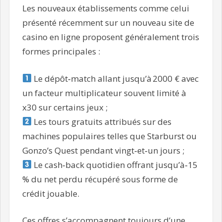
Les nouveaux établissements comme celui
présenté récemment sur un nouveau site de
casino en ligne proposent généralement trois
formes principales :
Le dépôt‑match allant jusqu’à 2000 € avec
un facteur multiplicateur souvent limité à
x30 sur certains jeux ;
Les tours gratuits attribués sur des
machines populaires telles que Starburst ou
Gonzo’s Quest pendant vingt‑et‑un jours ;
Le cash‑back quotidien offrant jusqu’à‑15
% du net perdu récupéré sous forme de
crédit jouable.
Ces offres s’accompagnent toujours d’une