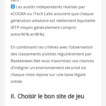
Les audits indépendants réalisés par
eCOGRA ou iTech Labs assurent que chaque
génération aléatoire est réellement équitable
(RTP moyen généralement compris
entre 96 % et 98 %).
En combinant ces critères avec l’observation
des classements publiés régulièrement par
Basketnews.Net vous maximisez vos chances
d’intégrer un environnement sécurisé où
chaque mise repose sur une base légale
solide.
II. Choisir le bon site de jeu