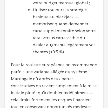
votre budget mensuel global ;
Utilisez toujours la stratégie
basique au blackjack —
mémoriser quand demander
carte supplémentaire selon votre
total versus carte visible du
dealer augmente légèrement vos
chances (+0·5 %) .
Pour la roulette européenne on recommande
parfois une variante allégée du système
Martingale où après deux pertes
consécutives on revient simplement à la mise
initiale plutôt qu’à doubler indéfiniment —
cela limite fortement les risques financiers
tout en conservant opportunités modestes