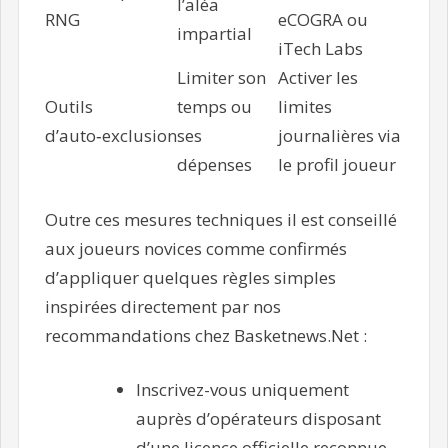
l’aléa
RNG
eCOGRA ou
impartial
iTech Labs
Limiter son
Activer les
Outils
temps ou
limites
d’auto‑exclusion
ses
journalières via
dépenses
le profil joueur
Outre ces mesures techniques il est conseillé
aux joueurs novices comme confirmés
d’appliquer quelques règles simples
inspirées directement par nos
recommandations chez Basketnews.Net :
Inscrivez-vous uniquement
auprès d’opérateurs disposant
d’une licence officielle reconnue