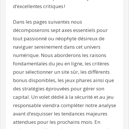
d’excellentes critiques !
Dans les pages suivantes nous
décomposerons sept axes essentiels pour
tout passionné ou néophyte désireux de
naviguer sereinement dans cet univers
numérique. Nous aborderons les raisons
fondamentales du jeu en ligne, les critères
pour sélectionner un site sûr, les différents
bonus disponibles, les jeux phares ainsi que
des stratégies éprouvées pour gérer son
capital. Un volet dédié à la sécurité et au jeu
responsable viendra compléter notre analyse
avant d’esquisser les tendances majeures
attendues pour les prochains mois. En