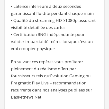
• Latence inférieure à deux secondes
garantissant fluidité pendant chaque main ;
• Qualité du streaming HD ≥1080p assurant
visibilité détaillée des cartes ;
• Certification RNG indépendante pour
valider impartialité même lorsque c’est un
vrai croupier physique.
En suivant ces repères vous profiterez
pleinement du réalisme offert par
fournisseurs tels qu’Evolution Gaming ou
Pragmatic Play Live – recommandation
récurrente dans nos analyses publiées sur
Basketnews.Net.