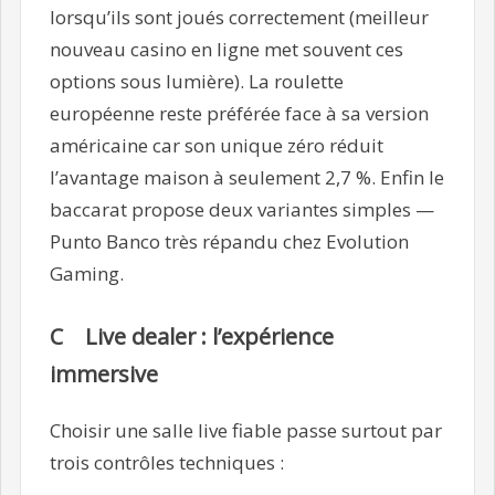
lorsqu’ils sont joués correctement (meilleur
nouveau casino en ligne met souvent ces
options sous lumière). La roulette
européenne reste préférée face à sa version
américaine car son unique zéro réduit
l’avantage maison à seulement 2,7 %. Enfin le
baccarat propose deux variantes simples —
Punto Banco très répandu chez Evolution
Gaming.
C Live dealer : l’expérience
immersive
Choisir une salle live fiable passe surtout par
trois contrôles techniques :