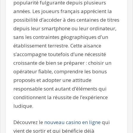
popularité fulgurante depuis plusieurs
années. Les joueurs français apprécient la
possibilité d’accéder à des centaines de titres
depuis leur smartphone ou leur ordinateur,
sans les contraintes géographiques d’un
établissement terrestre. Cette aisance
s’accompagne toutefois d’une nécessité
croissante de bien se préparer : choisir un
opérateur fiable, comprendre les bonus
proposés et adopter une attitude
responsable sont autant d’éléments qui
conditionnent la réussite de l’expérience
ludique.
Découvrez le
nouveau casino en ligne
qui
vient de sortir et qui bénéficie déjà