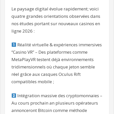
Le paysage digital évolue rapidement; voici
quatre grandes orientations observées dans
nos études portant sur nouveaux casinos en
ligne 2026 :
Réalité virtuelle & expériences immersives
“Casino VR” – Des plateformes comme
MetaPlayVR testent déjà environnements
tridimensionnels où chaque jeton semble
réel grâce aux casques Oculus Rift
compatibles mobile ;
Intégration massive des cryptomonnaies –
Au cours prochain an plusieurs opérateurs
annonceront Bitcoin comme méthode