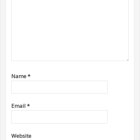
Name
*
Email
*
Website