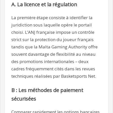
A. La licence et la régulation
La première étape consiste à identifier la
juridiction sous laquelle opère le portail
choisi. L’ANJ française impose un contrôle
strict sur la protection du joueur français
tandis que la Malta Gaming Authority offre
souvent davantage de flexibilité au niveau
des promotions internationales – deux
cadres fréquemment cités dans les revues
techniques réalisées par Basketsports Net.
B : Les méthodes de paiement
sécurisées
Comparer rapidement les options bancaires