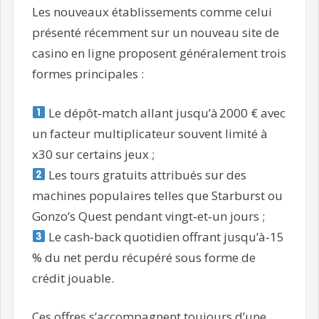
Les nouveaux établissements comme celui
présenté récemment sur un nouveau site de
casino en ligne proposent généralement trois
formes principales :
Le dépôt‑match allant jusqu’à 2000 € avec
un facteur multiplicateur souvent limité à
x30 sur certains jeux ;
Les tours gratuits attribués sur des
machines populaires telles que Starburst ou
Gonzo’s Quest pendant vingt‑et‑un jours ;
Le cash‑back quotidien offrant jusqu’à‑15
% du net perdu récupéré sous forme de
crédit jouable.
Ces offres s’accompagnent toujours d’une