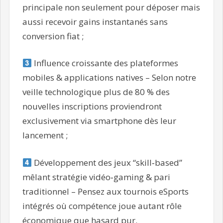
principale non seulement pour déposer mais
aussi recevoir gains instantanés sans
conversion fiat ;
Influence croissante des plateformes
mobiles & applications natives – Selon notre
veille technologique plus de 80 % des
nouvelles inscriptions proviendront
exclusivement via smartphone dès leur
lancement ;
Développement des jeux “skill‑based”
mêlant stratégie vidéo‑gaming & pari
traditionnel – Pensez aux tournois eSports
intégrés où compétence joue autant rôle
économique que hasard pur.