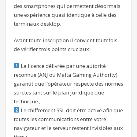
des smartphones qui permettent désormais
une expérience quasi identique à celle des
terminaux desktop.
Avant toute inscription il convient toutefois
de vérifier trois points cruciaux :
La licence délivrée par une autorité
reconnue (ANJ ou Malta Gaming Authority)
garantit que l’opérateur respecte des normes
strictes tant sur le plan juridique que
technique ;
Le chiffrement SSL doit être activé afin que
toutes les communications entre votre
navigateur et le serveur restent invisibles aux
tiers ;