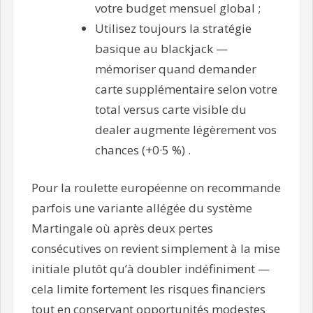
votre budget mensuel global ;
Utilisez toujours la stratégie
basique au blackjack —
mémoriser quand demander
carte supplémentaire selon votre
total versus carte visible du
dealer augmente légèrement vos
chances (+0·5 %) .
Pour la roulette européenne on recommande
parfois une variante allégée du système
Martingale où après deux pertes
consécutives on revient simplement à la mise
initiale plutôt qu’à doubler indéfiniment —
cela limite fortement les risques financiers
tout en conservant opportunités modestes