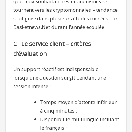
que ceux souhaitant rester anonymes se
tournent vers les cryptomonnaies – tendance
soulignée dans plusieurs études menées par
Basketnews.Net durant l’année écoulée.
C : Le service client – critères
d’évaluation
Un support réactif est indispensable
lorsqu’une question surgit pendant une
session intense :
Temps moyen d’attente inférieur
à cinq minutes ;
Disponibilité multilingue incluant
le français ;