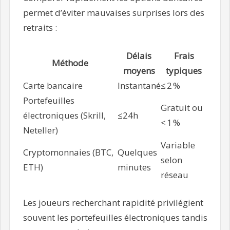
permet d’éviter mauvaises surprises lors des
retraits :
Délais
Frais
Méthode
moyens
typiques
Carte bancaire
Instantané
≤ 2 %
Portefeuilles
Gratuit ou
électroniques (Skrill,
≤24h
< 1 %
Neteller)
Variable
Cryptomonnaies (BTC,
Quelques
selon
ETH)
minutes
réseau
Les joueurs recherchant rapidité privilégient
souvent les portefeuilles électroniques tandis