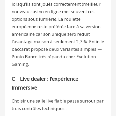
lorsqu’ils sont joués correctement (meilleur
nouveau casino en ligne met souvent ces
options sous lumière). La roulette
européenne reste préférée face à sa version
américaine car son unique zéro réduit
l’avantage maison à seulement 2,7 %. Enfin le
baccarat propose deux variantes simples —
Punto Banco très répandu chez Evolution
Gaming.
C Live dealer : l’expérience
immersive
Choisir une salle live fiable passe surtout par
trois contrôles techniques :