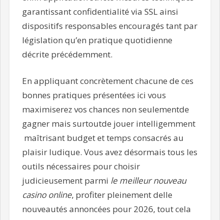
garantissant confidentialité via SSL ainsi
dispositifs responsables encouragés tant par
législation qu’en pratique quotidienne
décrite précédemment.
En appliquant concrètement chacune de ces
bonnes pratiques présentées ici vous
maximiserez vos chances non seulementde
gagner mais surtoutde jouer intelligemment
­ maîtrisant budget et temps consacrés au
plaisir ludique.​ Vous avez désormais tous les
outils nécessaires pour choisir
judicieusement parmi
le meilleur nouveau
casino online
, profiter pleinement delle
nouveautés annoncées pour 2026, tout cela