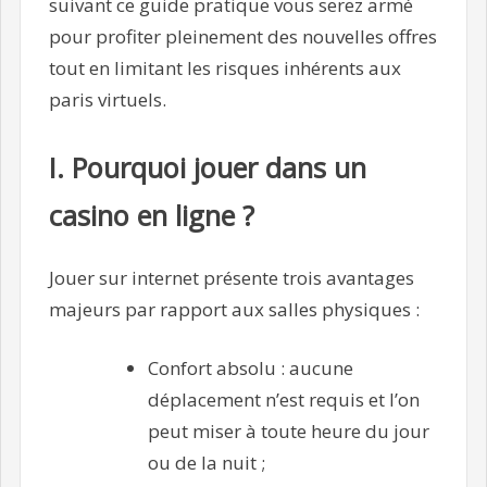
suivant ce guide pratique vous serez armé
pour profiter pleinement des nouvelles offres
tout en limitant les risques inhérents aux
paris virtuels.
I. Pourquoi jouer dans un
casino en ligne ?
Jouer sur internet présente trois avantages
majeurs par rapport aux salles physiques :
Confort absolu : aucune
déplacement n’est requis et l’on
peut miser à toute heure du jour
ou de la nuit ;