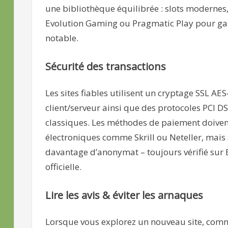
une bibliothèque équilibrée : slots modernes, 
Evolution Gaming ou Pragmatic Play pour gar
notable.
Sécurité des transactions
Les sites fiables utilisent un cryptage SSL A
client/serveur ainsi que des protocoles PCI DS
classiques. Les méthodes de paiement doivent
électroniques comme Skrill ou Neteller, mais
davantage d’anonymat – toujours vérifié su
officielle.
Lire les avis & éviter les arnaques
Lorsque vous explorez un nouveau site, comme