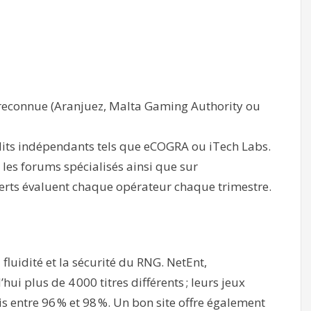
é reconnue (Aranjuez, Malta Gaming Authority ou
its indépendants tels que eCOGRA ou iTech Labs.
 les forums spécialisés ainsi que sur
erts évaluent chaque opérateur chaque trimestre.
fluidité et la sécurité du RNG. NetEnt,
i plus de 4 000 titres différents ; leurs jeux
entre 96 % et 98 %. Un bon site offre également