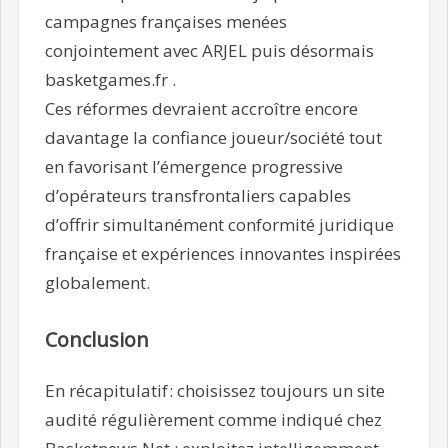
campagnes françaises menées
conjointement avec ARJEL puis désormais
basketgames.fr .
Ces réformes devraient accroître encore
davantage la confiance joueur/société tout
en favorisant l’émergence progressive
d’opérateurs transfrontaliers capables
d’offrir simultanément conformité juridique
française et expériences innovantes inspirées
globalement.
Conclusion
En récapitulatif : choisissez toujours un site
audité régulièrement comme indiqué chez