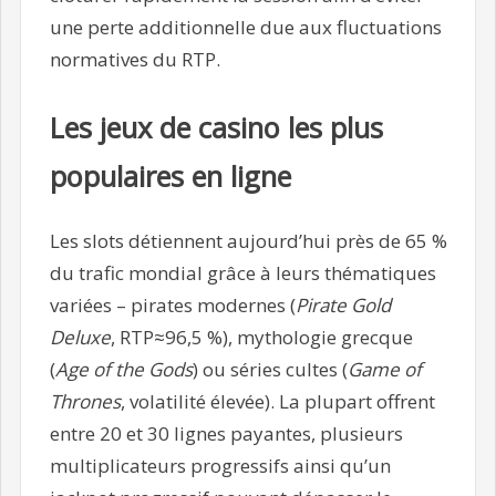
une perte additionnelle due aux fluctuations
normatives du RTP.
Les jeux de casino les plus
populaires en ligne
Les slots détiennent aujourd’hui près de 65 %
du trafic mondial grâce à leurs thématiques
variées – pirates modernes (
Pirate Gold
Deluxe
, RTP≈96,5 %), mythologie grecque
(
Age of the Gods
) ou séries cultes (
Game of
Thrones
, volatilité élevée). La plupart offrent
entre 20 et 30 lignes payantes, plusieurs
multiplicateurs progressifs ainsi qu’un