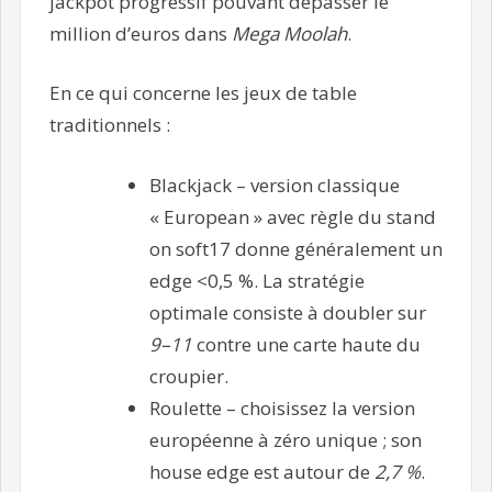
jackpot progressif pouvant dépasser le
million d’euros dans
Mega Moolah
.
En ce qui concerne les jeux de table
traditionnels :
Blackjack – version classique
« European » avec règle du stand
on soft17 donne généralement un
edge <0,5 %. La stratégie
optimale consiste à doubler sur
9–11
contre une carte haute du
croupier.
Roulette – choisissez la version
européenne à zéro unique ; son
house edge est autour de
2,7 %
.