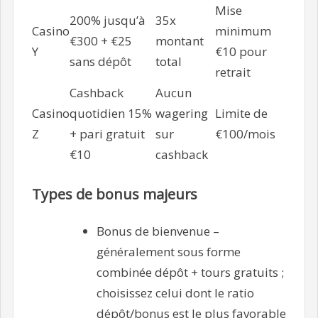
Mise
200% jusqu’à
35x
Casino
minimum
€300 + €25
montant
Y
€10 pour
sans dépôt
total
retrait
Cashback
Aucun
Casino
quotidien 15%
wagering
Limite de
Z
+ pari gratuit
sur
€100/mois
€10
cashback
Types de bonus majeurs
Bonus de bienvenue –
généralement sous forme
combinée dépôt + tours gratuits ;
choisissez celui dont le ratio
dépôt/bonus est le plus favorable