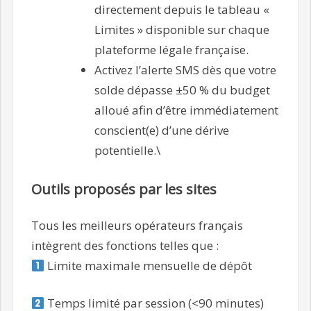
directement depuis le tableau «
Limites » disponible sur chaque
plateforme légale française.
Activez l’alerte SMS dès que votre
solde dépasse ±50 % du budget
alloué afin d’être immédiatement
conscient(e) d’une dérive
potentielle.\
Outils proposés par les sites
Tous les meilleurs opérateurs français
intègrent des fonctions telles que :
Limite maximale mensuelle de dépôt
Temps limité par session (<90 minutes)