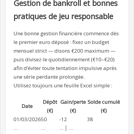
Gestion de bankroll et bonnes
pratiques de jeu responsable
Une bonne gestion financière commence dès
le premier euro déposé : fixez un budget
mensuel strict — disons €200 maximum —
puis divisez-le quotidiennement (€10–€20)
afin d’éviter toute tentation impulsive après
une série perdante prolongée.
Utilisez toujours une feuille Excel simple :
Dépôt
Gain/perte
Solde cumulé
Date
(€)
(€)
(€)
01/03/2026
50
-12
38
…
…
… │ …