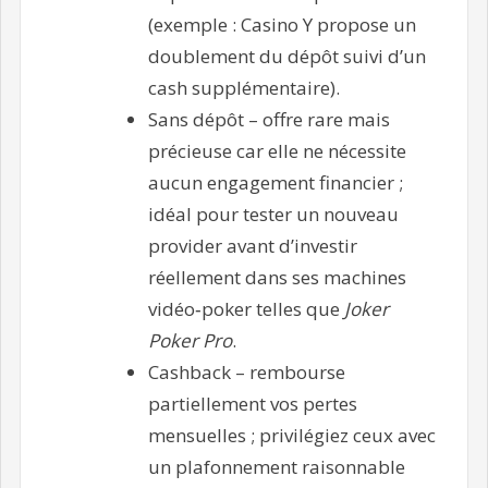
(exemple : Casino Y propose un
doublement du dépôt suivi d’un
cash supplémentaire).
Sans dépôt – offre rare mais
précieuse car elle ne nécessite
aucun engagement financier ;
idéal pour tester un nouveau
provider avant d’investir
réellement dans ses machines
vidéo‑poker telles que
Joker
Poker Pro
.
Cashback – rembourse
partiellement vos pertes
mensuelles ; privilégiez ceux avec
un plafonnement raisonnable