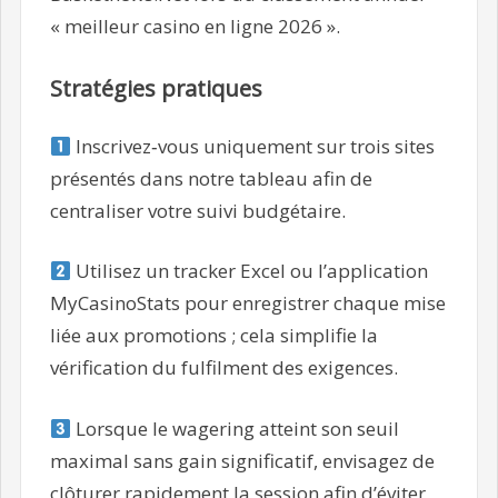
« meilleur casino en ligne 2026 ».
Stratégies pratiques
Inscrivez‑vous uniquement sur trois sites
présentés dans notre tableau afin de
centraliser votre suivi budgétaire.
Utilisez un tracker Excel ou l’application
MyCasinoStats pour enregistrer chaque mise
liée aux promotions ; cela simplifie la
vérification du fulfilment des exigences.
Lorsque le wagering atteint son seuil
maximal sans gain significatif, envisagez de
clôturer rapidement la session afin d’éviter