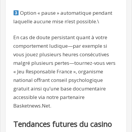
Option « pause » automatique pendant
laquelle aucune mise n’est possible.\
En cas de doute persistant quant à votre
comportement ludique—par exemple si
vous jouez plusieurs heures consécutives
malgré plusieurs pertes—tournez-vous vers
« Jeu Responsable France », organisme
national offrant conseil psychologique
gratuit ainsi qu’une base documentaire
accessible via notre partenaire
Basketnews.Net.
Tendances futures du casino