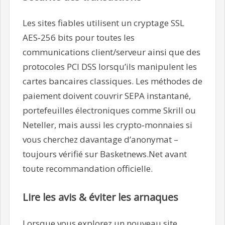
Les sites fiables utilisent un cryptage SSL
AES‑256 bits pour toutes les
communications client/serveur ainsi que des
protocoles PCI DSS lorsqu’ils manipulent les
cartes bancaires classiques. Les méthodes de
paiement doivent couvrir SEPA instantané,
portefeuilles électroniques comme Skrill ou
Neteller, mais aussi les crypto‑monnaies si
vous cherchez davantage d’anonymat –
toujours vérifié sur Basketnews.Net avant
toute recommandation officielle.
Lire les avis & éviter les arnaques
Lorsque vous explorez un nouveau site,