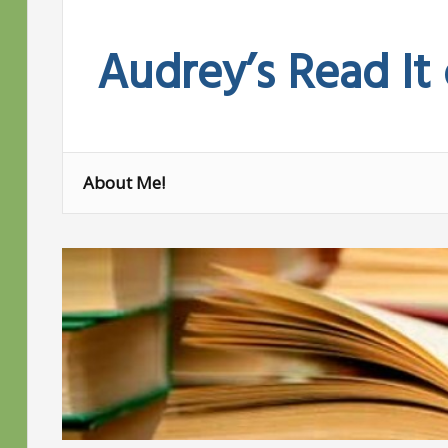
Skip
to
Audrey’s Read It
content
About Me!