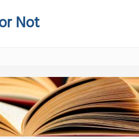
 or Not