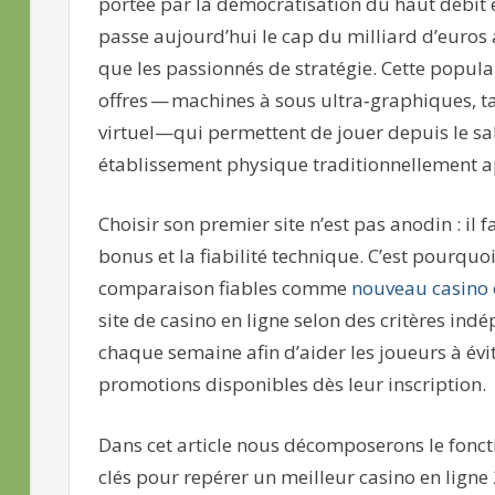
portée par la démocratisation du haut débit 
passe aujourd’hui le cap du milliard d’euros 
que les passionnés de stratégie. Cette popular
offres — machines à sous ultra‑graphiques, ta
virtuel—qui permettent de jouer depuis le sa
établissement physique traditionnellement ap
Choisir son premier site n’est pas anodin : il
bonus et la fiabilité technique. C’est pourquoi
comparaison fiables comme
nouveau casino 
site de casino en ligne selon des critères in
chaque semaine afin d’aider les joueurs à évit
promotions disponibles dès leur inscription.
Dans cet article nous décomposerons le fonct
clés pour repérer un meilleur casino en ligne 