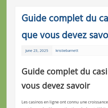
Guide complet du cas
que vous devez savo
June 23, 2025
kristiebarnett
Guide complet du casin
vous devez savoir
Les casinos en ligne ont connu une croissance