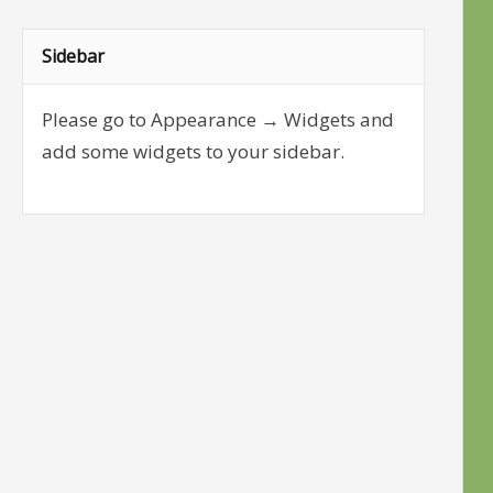
Sidebar
Please go to Appearance → Widgets and
add some widgets to your sidebar.