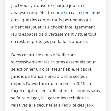
jeu ! Vous y trouverez chaque jour une
analyse complète du
nouveau casino en ligne
ainsi que des comparatifs pertinents qui
aident les joueurs à choisir intelligemment
leurs espaces de divertissement virtuel tout
en restant protégés par la loi française.
Dans cet article nous détaillerons
successivement : les critères essentiels pour
sélectionner un opérateur fiable, le cadre
juridique français encadrant le secteur
depuis l’ouverture du marché en 2010, la
façon d’optimiser l’utilisation des bonus sans
se faire piéger, les garanties techniques
relatives à la sécurité et à l’équité des jeux,