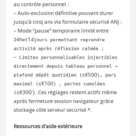
au contrôle personnel :
– Auto-exclusion définitive pouvant durer
jusqu’à cinq ans via formulaire sécurisé ANJ ;
– Mode “pause” temporaire limité entre
h
14
24
et
jours permettant reprendre
activité après réflexion calmée ;
– Limites personnalisables injectibles
directement depuis tableau personnel →
≤€500
plafond dépôt quotidien (
), pari
≤€100
maximal (
) , pertes cumulées
≤€300`) . Ces réglages restent actifs même
(
après fermeture session navigateur grâce
stockage côté serveur sécurisé *.
Ressources d’aide extérieure