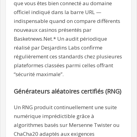
que vous êtes bien connecté au domaine
officiel indiqué dans la barre URL —
indispensable quand on compare différents
nouveaux casinos présentés par
Basketnews.Net.* Un audit périodique
réalisé par Desjardins Labs confirme
régulièrement ces standards chez plusieures
plateformes classées parmi celles offrant
“sécurité maximale”.
Générateurs aléatoires certifiés (RNG)
Un RNG produit continuellement une suite
numérique imprédictible grâce à
algorithmes basés sur Mersenne Twister ou
ChaCha20 adaptés aux exigences