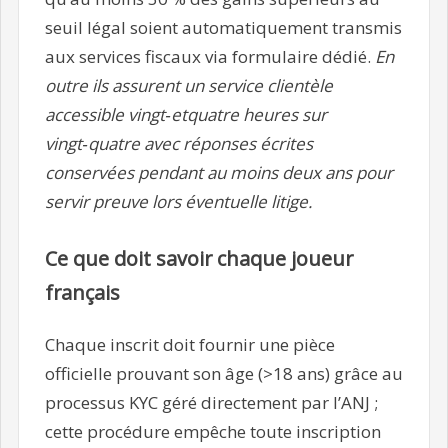
seuil légal soient automatiquement transmis
aux services fiscaux via formulaire dédié.
En
outre ils assurent un service clientèle
accessible vingt‑et­quatre heures sur
vingt‑quatre avec réponses écrites
conservées pendant au moins deux ans pour
servir preuve lors éventuelle litige.
Ce que doit savoir chaque joueur
français
Chaque inscrit doit fournir une pièce
officielle prouvant son âge (>18 ans) grâce au
processus KYC géré directement par l’ANJ ;
cette procédure empêche toute inscription