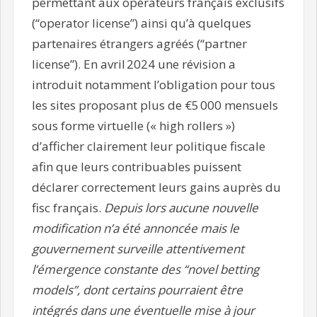
permettant aux opérateurs français exclusifs
(“operator license”) ainsi qu’à quelques
partenaires étrangers agréés (“partner
license”). En avril 2024 une révision a
introduit notamment l’obligation pour tous
les sites proposant plus de €5 000 mensuels
sous forme virtuelle (« high rollers »)
d’afficher clairement leur politique fiscale
afin que leurs contribuables puissent
déclarer correctement leurs gains auprès du
fisc français.
Depuis lors aucune nouvelle
modification n’a été annoncée mais le
gouvernement surveille attentivement
l’émergence constante des “novel betting
models”, dont certains pourraient être
intégrés dans une éventuelle mise à jour