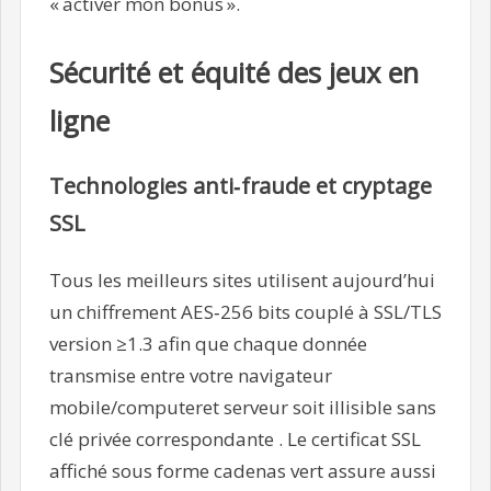
« activer mon bonus ».
Sécurité et équité des jeux en
ligne
Technologies anti‑fraude et cryptage
SSL
Tous les meilleurs sites utilisent aujourd’hui
un chiffrement AES‑256 bits couplé à SSL/TLS
version ≥1​.3 afin que chaque donnée
transmise entre votre navigateur
mobile/computeret serveur soit illisible sans
clé privée correspondante . Le certificat SSL
affiché sous forme cadenas vert assure aussi