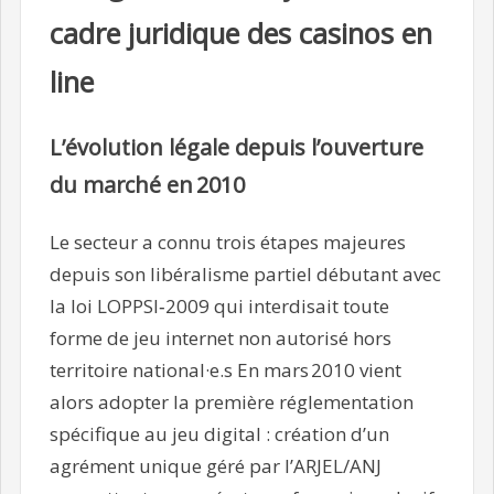
cadre juridique des casinos en
line
L’évolution légale depuis l’ouverture
du marché en 2010
Le secteur a connu trois étapes majeures
depuis son libéralisme partiel débutant avec
la loi LOPPSI‑2009 qui interdisait toute
forme de jeu internet non autorisé hors
territoire national·e.s En mars 2010 vient
alors adopter la première réglementation
spécifique au jeu digital : création d’un
agrément unique géré par l’ARJEL/ANJ