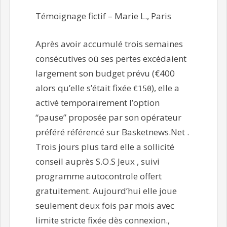
Témoignage fictif – Marie L., Paris
Après avoir accumulé trois semaines
consécutives où ses pertes excédaient
largement son budget prévu (€400
alors qu’elle s’était fixée
), elle a
€150
activé temporairement l’option
“pause” proposée par son opérateur
préféré référencé sur Basketnews.Net .
Trois jours plus tard elle a sollicité
conseil auprès S.O.S Jeux , suivi
programme autocontrole offert
gratuitement.​ Aujourd’hui elle joue
seulement deux fois par mois avec
limite stricte fixée dès connexion.,