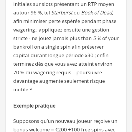
initiales sur slots présentant un RTP moyen
autour 96 %, tel
Starburst
ou
Book of Dead
,
afin minimiser perte espérée pendant phase
wagering.; appliquez ensuite une gestion
stricte ‑ ne jouez jamais plus than
5 %
of your
bankroll on a single spin afin préserver
capital durant longue période x30.; enfin
terminez dès que vous avez atteint environ
70 % du wagering requis – poursuivre
davantage augmente seulement risque
inutile.*
Exemple pratique
Supposons qu’un nouveau joueur reçoive un
bonus welcome = €200 +100 free spins avec