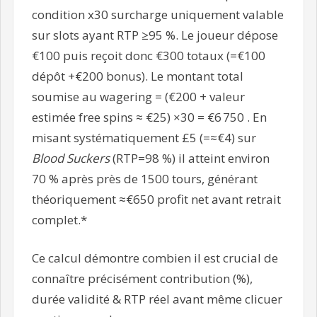
condition x30 surcharge uniquement valable
sur slots ayant RTP ≥95 %. Le joueur dépose
€100 puis reçoit donc €300 totaux (=€100
dépôt +€200 bonus). Le montant total
soumise au wagering = (€200 + valeur
estimée free spins ≈ €25) ×30 = €6 750 . En
misant systématiquement £5 (=≈€4) sur
Blood Suckers
(RTP=98 %) il atteint environ
70 % après près de 1500 tours, générant
théoriquement ≈€650 profit net avant retrait
complet.*
Ce calcul démontre combien il est crucial de
connaître précisément contribution (%),
durée validité & RTP réel avant même clicuer