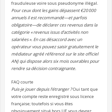
frauduleuse voire sous pseudonyme illégal.
Pour ceux dont les gains dépassent €20 000
annuels il est recommandé—et parfois
obligatoire—de déclarer ces revenus dans la
catégorie « revenus issus d’activités non
salariées ». En cas désaccord avec un
opérateur vous pouvez saisir gratuitement le
médiateur agréé référencé sur le site officiel
ANJ qui dispose alors six mois ouvrables pour
rendre sa décision contraignante.
FAQ courte
Puis-je jouer depuis l’étranger ?
Oui tant que
votre compte reste enregistré sous licence
française; toutefois si vous êtes
physiquement situé hors UE vous devrez