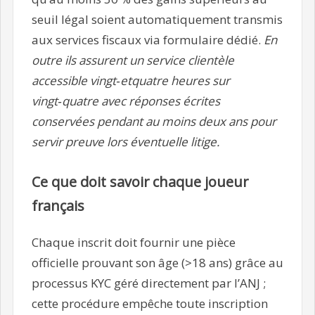
seuil légal soient automatiquement transmis
aux services fiscaux via formulaire dédié.
En
outre ils assurent un service clientèle
accessible vingt‑et­quatre heures sur
vingt‑quatre avec réponses écrites
conservées pendant au moins deux ans pour
servir preuve lors éventuelle litige.
Ce que doit savoir chaque joueur
français
Chaque inscrit doit fournir une pièce
officielle prouvant son âge (>18 ans) grâce au
processus KYC géré directement par l’ANJ ;
cette procédure empêche toute inscription