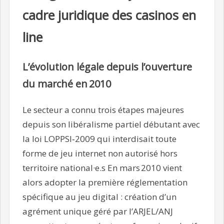
cadre juridique des casinos en
line
L’évolution légale depuis l’ouverture
du marché en 2010
Le secteur a connu trois étapes majeures
depuis son libéralisme partiel débutant avec
la loi LOPPSI‑2009 qui interdisait toute
forme de jeu internet non autorisé hors
territoire national·e.s En mars 2010 vient
alors adopter la première réglementation
spécifique au jeu digital : création d’un
agrément unique géré par l’ARJEL/ANJ