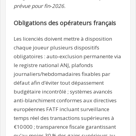
prévue pour fin‑2026.
Obligations des opérateurs français
Les licenciés doivent mettre à disposition
chaque joueur plusieurs dispositifs
obligatoires : auto‑exclusion permanente via
le registre national ANJ, plafonds
journaliers/hebdomadaires fixables par
défaut afin d’éviter tout dépassement
budgétaire incontrôlé ; systèmes avancés
anti‑blanchiment conformes aux directives
européennes FATF incluant surveillance
temps réel des transactions supérieures à
€10 000 ; transparence fiscale garantissant
qu’au moins 30 % des gains supérieurs au