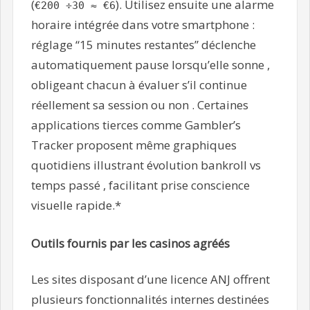
(
). Utilisez ensuite une alarme
€200 ÷30 ≈ €6
horaire intégrée dans votre smartphone :
réglage “15 minutes restantes” déclenche
automatiquement pause lorsqu’elle sonne ,
obligeant chacun à évaluer s’il continue
réellement sa session ou non . Certaines
applications tierces comme Gambler’s
Tracker proposent même graphiques
quotidiens illustrant évolution bankroll vs
temps passé , facilitant prise conscience
visuelle rapide.*
Outils fournis par les casinos agréés
Les sites disposant d’une licence ANJ offrent
plusieurs fonctionnalités internes destinées