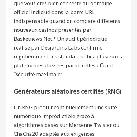
que vous êtes bien connecté au domaine
officiel indiqué dans la barre URL —
indispensable quand on compare différents
nouveaux casinos présentés par
Basketnews.Net.* Un audit périodique
réalisé par Desjardins Labs confirme
régulièrement ces standards chez plusieures
plateformes classées parmi celles offrant
“sécurité maximale”.
Générateurs aléatoires certifiés (RNG)
Un RNG produit continuellement une suite
numérique imprédictible grâce à
algorithmes basés sur Mersenne Twister ou
ChaCha20 adaptés aux exigences