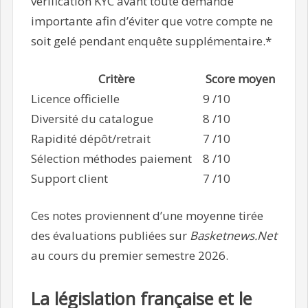
vérification KYC avant toute demande
importante afin d’éviter que votre compte ne
soit gelé pendant enquête supplémentaire.*
Critère
Score moyen
Licence officielle
9 /10
Diversité du catalogue
8 /10
Rapidité dépôt/retrait
7 /10
Sélection méthodes paiement
8 /10
Support client
7 /10
Ces notes proviennent d’une moyenne tirée
des évaluations publiées sur
Basketnews.Net
au cours du premier semestre 2026.
La législation française et le