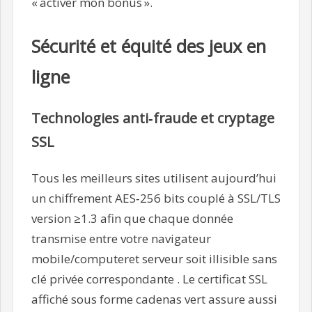
« activer mon bonus ».
Sécurité et équité des jeux en
ligne
Technologies anti‑fraude et cryptage
SSL
Tous les meilleurs sites utilisent aujourd’hui
un chiffrement AES‑256 bits couplé à SSL/TLS
version ≥1​.3 afin que chaque donnée
transmise entre votre navigateur
mobile/computeret serveur soit illisible sans
clé privée correspondante . Le certificat SSL
affiché sous forme cadenas vert assure aussi