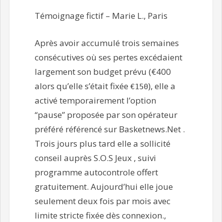
Témoignage fictif – Marie L., Paris
Après avoir accumulé trois semaines
consécutives où ses pertes excédaient
largement son budget prévu (€400
alors qu’elle s’était fixée
), elle a
€150
activé temporairement l’option
“pause” proposée par son opérateur
préféré référencé sur Basketnews.Net .
Trois jours plus tard elle a sollicité
conseil auprès S.O.S Jeux , suivi
programme autocontrole offert
gratuitement.​ Aujourd’hui elle joue
seulement deux fois par mois avec
limite stricte fixée dès connexion.,