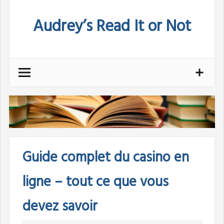
Skip
Audrey’s Read It or Not
to
content
Guide complet du casino en
ligne – tout ce que vous
devez savoir