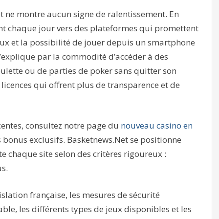
t ne montre aucun signe de ralentissement. En
ent chaque jour vers des plateformes qui promettent
x et la possibilité de jouer depuis un smartphone
s’explique par la commodité d’accéder à des
ulette ou de parties de poker sans quitter son
 licences qui offrent plus de transparence et de
centes, consultez notre page du
nouveau casino en
s bonus exclusifs. Basketnews.Net se positionne
chaque site selon des critères rigoureux :
us.
slation française, les mesures de sécurité
iable, les différents types de jeux disponibles et les