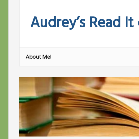
Skip
to
Audrey’s Read It
content
About Me!