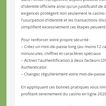
d’identité officielle ainsi qu’un justificatif d
exigences protègent non seulement le casino c
l’usurpation d’identité et les transactions ill
simplifient excessivement ces étapes peuvent
Pour renforcer votre propre sécurité :
– Créez un mot‑de‑passe long (au moins 12 ca
minuscules, chiffres et caractères spéciaux
– Activez l’authentification à deux facteurs 
Authenticator
– Changez régulièrement votre mot‑de‑passe et
En appliquant ces bonnes pratiques vous limit
profitant sereinement du casino en ligne 2026