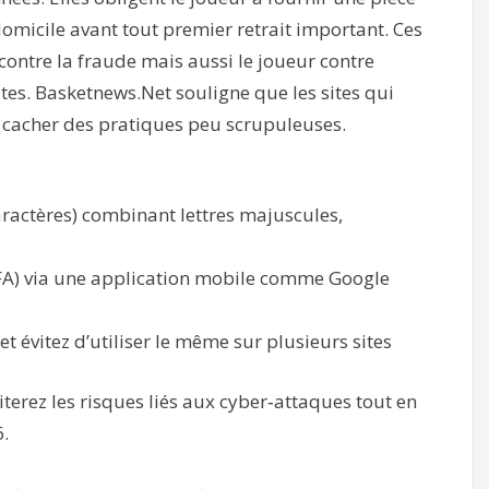
e domicile avant tout premier retrait important. Ces
ontre la fraude mais aussi le joueur contre
icites. Basketnews.Net souligne que les sites qui
 cacher des pratiques peu scrupuleuses.
ractères) combinant lettres majuscules,
(2FA) via une application mobile comme Google
 évitez d’utiliser le même sur plusieurs sites
erez les risques liés aux cyber‑attaques tout en
.