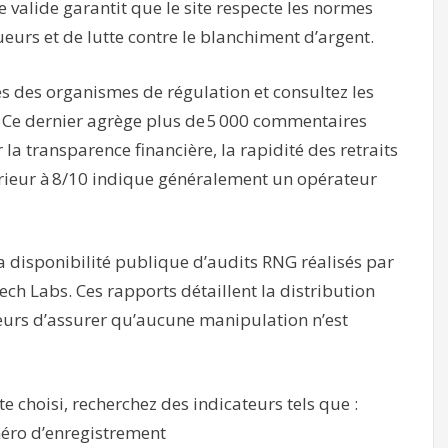
 valide garantit que le site respecte les normes
urs et de lutte contre le blanchiment d’argent.
s des organismes de régulation et consultez les
t. Ce dernier agrège plus de 5 000 commentaires
 la transparence financière, la rapidité des retraits
périeur à 8/10 indique généralement un opérateur
a disponibilité publique d’audits RNG réalisés par
 Labs. Ces rapports détaillent la distribution
ueurs d’assurer qu’aucune manipulation n’est
e choisi, recherchez des indicateurs tels que :
méro d’enregistrement