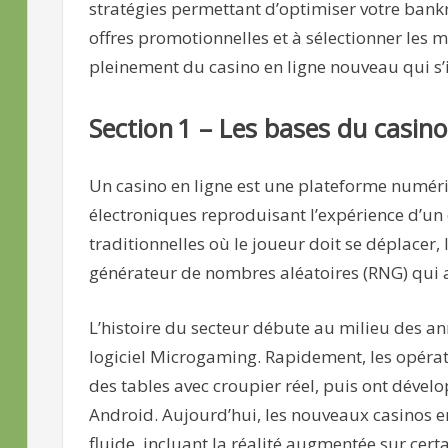
stratégies permettant d’optimiser votre bank
offres promotionnelles et à sélectionner les 
pleinement du casino en ligne nouveau qui s
Section 1 – Les bases du casino
Un casino en ligne est une plateforme numériq
électroniques reproduisant l’expérience d’un
traditionnelles où le joueur doit se déplacer, 
générateur de nombres aléatoires (RNG) qui as
L’histoire du secteur débute au milieu des an
logiciel Microgaming. Rapidement, les opérat
des tables avec croupier réel, puis ont dével
Android. Aujourd’hui, les nouveaux casinos e
fluide, incluant la réalité augmentée sur certai