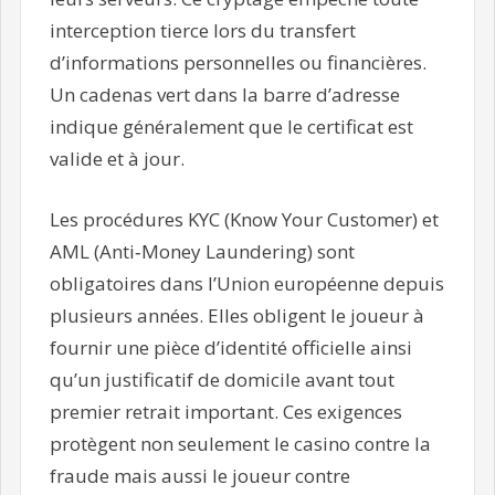
interception tierce lors du transfert
d’informations personnelles ou financières.
Un cadenas vert dans la barre d’adresse
indique généralement que le certificat est
valide et à jour.
Les procédures KYC (Know Your Customer) et
AML (Anti‑Money Laundering) sont
obligatoires dans l’Union européenne depuis
plusieurs années. Elles obligent le joueur à
fournir une pièce d’identité officielle ainsi
qu’un justificatif de domicile avant tout
premier retrait important. Ces exigences
protègent non seulement le casino contre la
fraude mais aussi le joueur contre