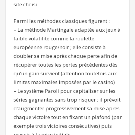
site choisi.
Parmi les méthodes classiques figurent :
– La méthode Martingale adaptée aux jeux à
faible volatilité comme la roulette
européenne rouge/noir ; elle consiste à
doubler sa mise après chaque perte afin de
récupérer toutes les pertes précédentes dès
qu’un gain survient (attention toutefois aux
limites maximales imposées par le casino)
– Le système Paroli pour capitaliser sur les
séries gagnantes sans trop risquer ; il prévoit
d’augmenter progressivement sa mise après
chaque victoire tout en fixant un plafond (par
exemple trois victoires consécutives) puis
revenir à la mise initiale