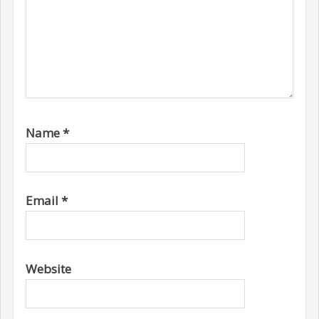
Name
*
Email
*
Website