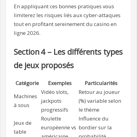
En appliquant ces bonnes pratiques vous
limiterez les risques liés aux cyber‑attaques
tout en profitant sereinement du casino en
ligne 2026.
Section 4 – Les différents types
de jeux proposés
Catégorie
Exemples
Particularités
Vidéo slots,
Retour au joueur
Machines
jackpots
(%) variable selon
à sous
progressifs
le thème
Roulette
Influence du
Jeux de
européenne vs
bordier sur la
table
américaine
probabilité