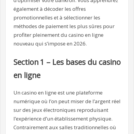
d’optimiser votre bankroll. Vous apprendrez
également à décoder les offres
promotionnelles et à sélectionner les
méthodes de paiement les plus sûres pour
profiter pleinement du casino en ligne
nouveau qui s’impose en 2026.
Section 1 – Les bases du casino
en ligne
Un casino en ligne est une plateforme
numérique où l’on peut miser de l’argent réel
sur des jeux électroniques reproduisant
l’expérience d’un établissement physique.
Contrairement aux salles traditionnelles où