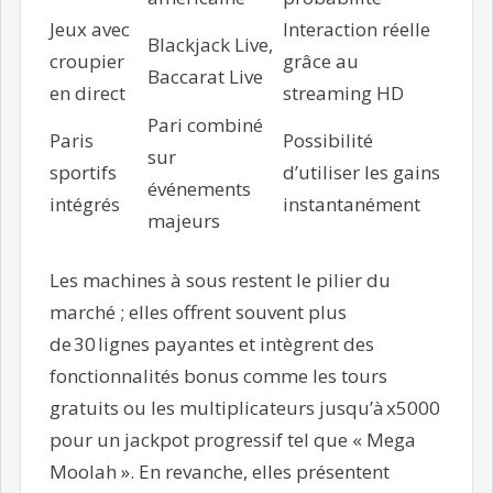
Jeux avec
Interaction réelle
Blackjack Live,
croupier
grâce au
Baccarat Live
en direct
streaming HD
Pari combiné
Paris
Possibilité
sur
sportifs
d’utiliser les gains
événements
intégrés
instantanément
majeurs
Les machines à sous restent le pilier du
marché ; elles offrent souvent plus
de 30 lignes payantes et intègrent des
fonctionnalités bonus comme les tours
gratuits ou les multiplicateurs jusqu’à x5000
pour un jackpot progressif tel que « Mega
Moolah ». En revanche, elles présentent