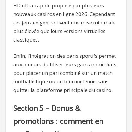
HD ultra‑rapide proposé par plusieurs
nouveaux casinos en ligne 2026. Cependant
ces jeux exigent souvent une mise minimale
plus élevée que leurs versions virtuelles
classiques.
Enfin, l’intégration des paris sportifs permet
aux joueurs d’utiliser leurs gains immédiats
pour placer un pari combiné sur un match
footballistique ou un tournoi tennis sans
quitter la plateforme principale du casino.
Section 5 – Bonus &
promotions : comment en