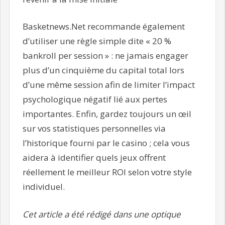
Basketnews.Net recommande également
d’utiliser une règle simple dite « 20 %
bankroll per session » : ne jamais engager
plus d’un cinquième du capital total lors
d’une même session afin de limiter l’impact
psychologique négatif lié aux pertes
importantes. Enfin, gardez toujours un œil
sur vos statistiques personnelles via
l’historique fourni par le casino ; cela vous
aidera à identifier quels jeux offrent
réellement le meilleur ROI selon votre style
individuel.
Cet article a été rédigé dans une optique