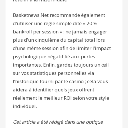
Basketnews.Net recommande également
d’utiliser une règle simple dite « 20 %
bankroll per session » : ne jamais engager
plus d’un cinquième du capital total lors
d’une même session afin de limiter l’impact
psychologique négatif lié aux pertes
importantes. Enfin, gardez toujours un œil
sur vos statistiques personnelles via
l’historique fourni par le casino ; cela vous
aidera à identifier quels jeux offrent
réellement le meilleur ROI selon votre style
individuel.
Cet article a été rédigé dans une optique