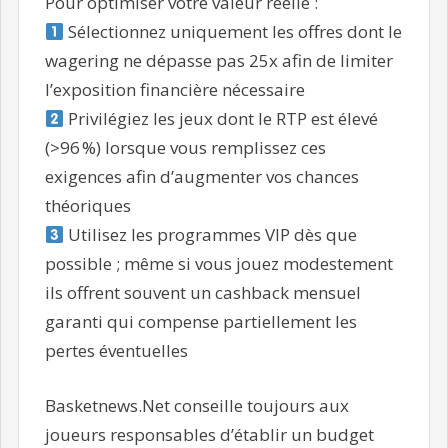
Pour optimiser votre valeur réelle :
Sélectionnez uniquement les offres dont le
wagering ne dépasse pas 25x afin de limiter
l’exposition financière nécessaire
Privilégiez les jeux dont le RTP est élevé
(>96 %) lorsque vous remplissez ces
exigences afin d’augmenter vos chances
théoriques
Utilisez les programmes VIP dès que
possible ; même si vous jouez modestement
ils offrent souvent un cashback mensuel
garanti qui compense partiellement les
pertes éventuelles
Basketnews.Net conseille toujours aux
joueurs responsables d’établir un budget