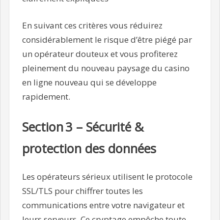
En suivant ces critères vous réduirez
considérablement le risque d’être piégé par
un opérateur douteux et vous profiterez
pleinement du nouveau paysage du casino
en ligne nouveau qui se développe
rapidement.
Section 3 – Sécurité &
protection des données
Les opérateurs sérieux utilisent le protocole
SSL/TLS pour chiffrer toutes les
communications entre votre navigateur et
leurs serveurs. Ce cryptage empêche toute