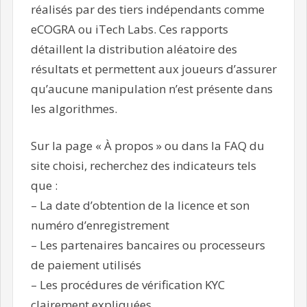
réalisés par des tiers indépendants comme
eCOGRA ou iTech Labs. Ces rapports
détaillent la distribution aléatoire des
résultats et permettent aux joueurs d’assurer
qu’aucune manipulation n’est présente dans
les algorithmes.
Sur la page « À propos » ou dans la FAQ du
site choisi, recherchez des indicateurs tels
que :
– La date d’obtention de la licence et son
numéro d’enregistrement
– Les partenaires bancaires ou processeurs
de paiement utilisés
– Les procédures de vérification KYC
clairement expliquées