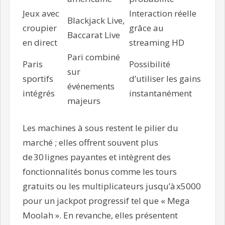
Jeux avec
Interaction réelle
Blackjack Live,
croupier
grâce au
Baccarat Live
en direct
streaming HD
Pari combiné
Paris
Possibilité
sur
sportifs
d’utiliser les gains
événements
intégrés
instantanément
majeurs
Les machines à sous restent le pilier du
marché ; elles offrent souvent plus
de 30 lignes payantes et intègrent des
fonctionnalités bonus comme les tours
gratuits ou les multiplicateurs jusqu’à x5000
pour un jackpot progressif tel que « Mega
Moolah ». En revanche, elles présentent