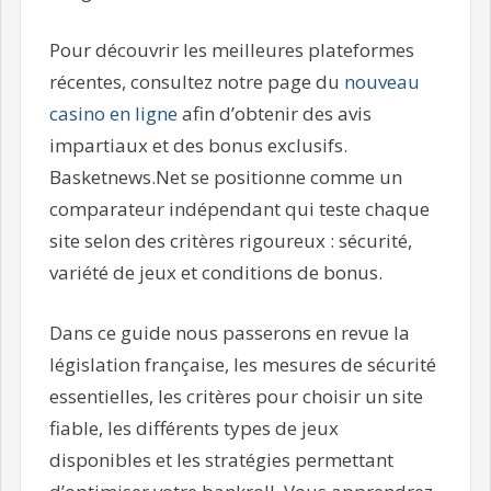
Pour découvrir les meilleures plateformes
récentes, consultez notre page du
nouveau
casino en ligne
afin d’obtenir des avis
impartiaux et des bonus exclusifs.
Basketnews.Net se positionne comme un
comparateur indépendant qui teste chaque
site selon des critères rigoureux : sécurité,
variété de jeux et conditions de bonus.
Dans ce guide nous passerons en revue la
législation française, les mesures de sécurité
essentielles, les critères pour choisir un site
fiable, les différents types de jeux
disponibles et les stratégies permettant