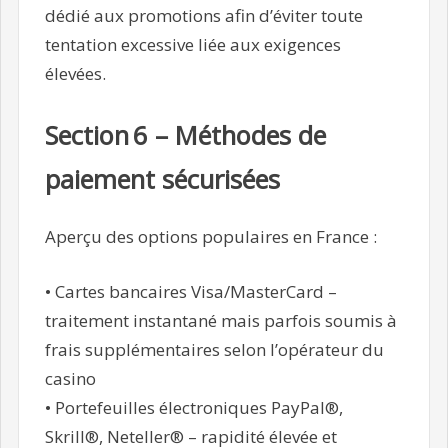
dédié aux promotions afin d’éviter toute
tentation excessive liée aux exigences
élevées.
Section 6 – Méthodes de
paiement sécurisées
Aperçu des options populaires en France :
• Cartes bancaires Visa/MasterCard –
traitement instantané mais parfois soumis à
frais supplémentaires selon l’opérateur du
casino
• Portefeuilles électroniques PayPal®,
Skrill®, Neteller® – rapidité élevée et