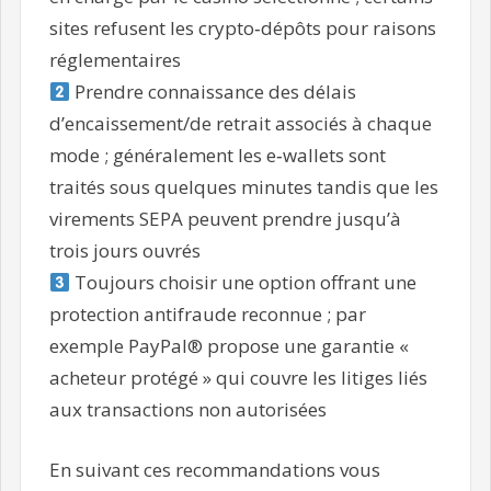
sites refusent les crypto‑dépôts pour raisons
réglementaires
Prendre connaissance des délais
d’encaissement/de retrait associés à chaque
mode ; généralement les e‑wallets sont
traités sous quelques minutes tandis que les
virements SEPA peuvent prendre jusqu’à
trois jours ouvrés
Toujours choisir une option offrant une
protection antifraude reconnue ; par
exemple PayPal® propose une garantie «
acheteur protégé » qui couvre les litiges liés
aux transactions non autorisées
En suivant ces recommandations vous