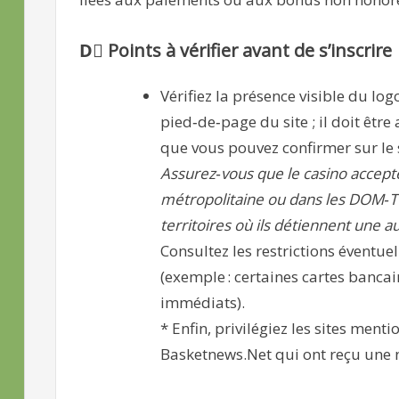
D️⃣ Points à vérifier avant de s’inscrire
Vérifiez la présence visible du log
pied‑de‑page du site ; il doit êt
que vous pouvez confirmer sur le
Assurez‑vous que le casino accept
métropolitaine ou dans les DOM‑TO 
territoires où ils détiennent une au
Consultez les restrictions éventu
(exemple : certaines cartes bancair
immédiats).
* Enfin, privilégiez les sites ment
Basketnews.Net qui ont reçu une n