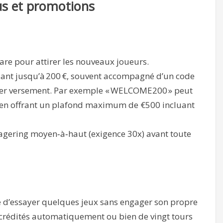
nus et promotions
re pour attirer les nouveaux joueurs.
lant jusqu’à 200 €, souvent accompagné d’un code
mier versement. Par exemple « WELCOME200 » peut
t en offrant un plafond maximum de €500 incluant
gering moyen‑à‑haut (exigence 30x) avant toute
 d’essayer quelques jeux sans engager son propre
€10 crédités automatiquement ou bien de vingt tours