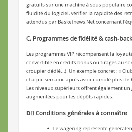
gratuits sur une machine à sous populaire
fluidité du logiciel, vérifier la rapidité des r
attendus par Basketnews.Net concernant l’éq
C. Programmes de fidélité & cash‑bac
Les programmes VIP récompensent la loyauté
convertible en crédits bonus ou tirages au sort
croupier dédié…). Un exemple concret : « Clu
chaque semaine après avoir cumulé plus de €
Les niveaux supérieurs offrent également un 
augmentées pour les dépôts rapides.
D️⃣ Conditions générales à connaître
Le wagering représente généralem