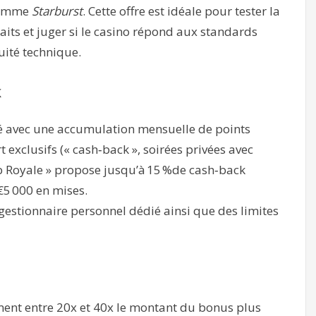
 comme
Starburst
. Cette offre est idéale pour tester la
etraits et juger si le casino répond aux standards
uité technique.
k
 avec une accumulation mensuelle de points
 exclusifs (« cash‑back », soirées privées avec
b Royale » propose jusqu’à 15 %​de cash‑back
5 000 en mises.
gestionnaire personnel dédié ainsi que des limites
ent entre 20x et 40x le montant du bonus plus