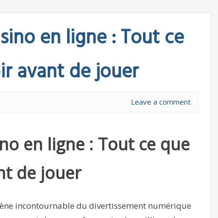
ino en ligne : Tout ce
r avant de jouer
Leave a comment
o en ligne : Tout ce que
nt de jouer
mène incontournable du divertissement numérique