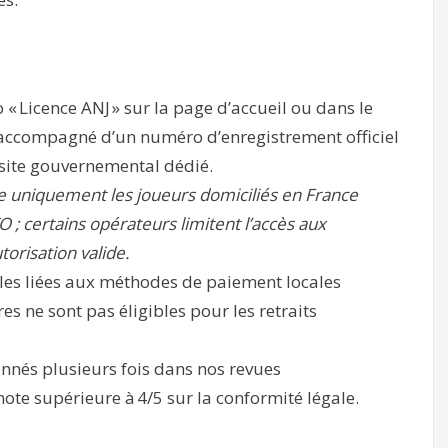
o « Licence ANJ » sur la page d’accueil ou dans le
re accompagné d’un numéro d’enregistrement officiel
 site gouvernemental dédié.
e uniquement les joueurs domiciliés en France
; certains opérateurs limitent l’accès aux
torisation valide.
elles liées aux méthodes de paiement locales
es ne sont pas éligibles pour les retraits
ionnés plusieurs fois dans nos revues
ote supérieure à 4/5 sur la conformité légale.