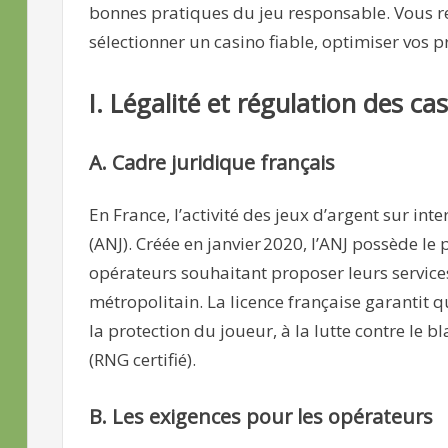
bonnes pratiques du jeu responsable. Vous rep
sélectionner un casino fiable, optimiser vos p
I. Légalité et régulation des ca
A. Cadre juridique français
En France, l’activité des jeux d’argent sur int
(ANJ). Créée en janvier 2020, l’ANJ possède le 
opérateurs souhaitant proposer leurs services
métropolitain. La licence française garantit qu
la protection du joueur, à la lutte contre le b
(RNG certifié).
B. Les exigences pour les opérateurs