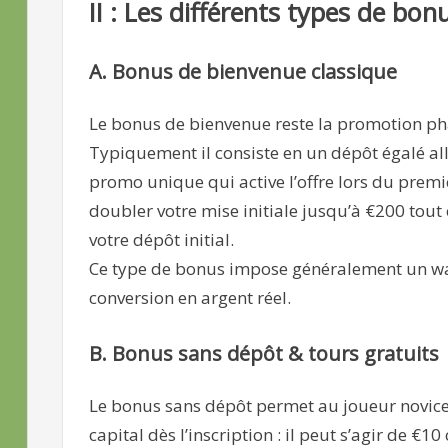
II : Les différents types de bo
A. Bonus de bienvenue classique
Le bonus de bienvenue reste la promotion pha
Typiquement il consiste en un dépôt égalé al
promo unique qui active l’offre lors du pre
doubler votre mise initiale jusqu’à €200 tou
votre dépôt initial.
Ce type de bonus impose généralement un wa
conversion en argent réel.
B. Bonus sans dépôt & tours gratuits
Le bonus sans dépôt permet au joueur novice
capital dès l’inscription : il peut s’agir de 