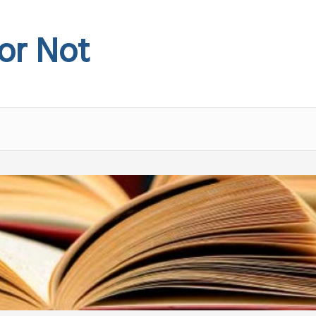
 or Not