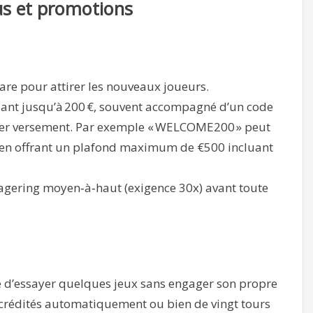
nus et promotions
re pour attirer les nouveaux joueurs.
lant jusqu’à 200 €, souvent accompagné d’un code
mier versement. Par exemple « WELCOME200 » peut
t en offrant un plafond maximum de €500 incluant
gering moyen‑à‑haut (exigence 30x) avant toute
 d’essayer quelques jeux sans engager son propre
€10 crédités automatiquement ou bien de vingt tours