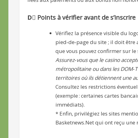
D️⃣ Points à vérifier avant de s’inscrire
Vérifiez la présence visible du log
pied‑de‑page du site ; il doit êt
que vous pouvez confirmer sur le
Assurez‑vous que le casino accept
métropolitaine ou dans les DOM‑TO 
territoires où ils détiennent une au
Consultez les restrictions éventu
(exemple : certaines cartes bancair
immédiats).
* Enfin, privilégiez les sites ment
Basketnews.Net qui ont reçu une n