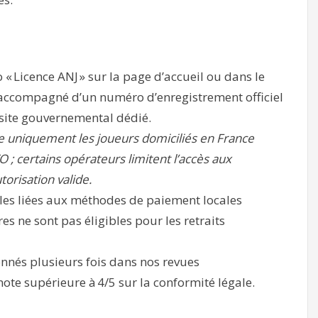
o « Licence ANJ » sur la page d’accueil ou dans le
re accompagné d’un numéro d’enregistrement officiel
 site gouvernemental dédié.
e uniquement les joueurs domiciliés en France
; certains opérateurs limitent l’accès aux
torisation valide.
elles liées aux méthodes de paiement locales
es ne sont pas éligibles pour les retraits
ionnés plusieurs fois dans nos revues
ote supérieure à 4/5 sur la conformité légale.