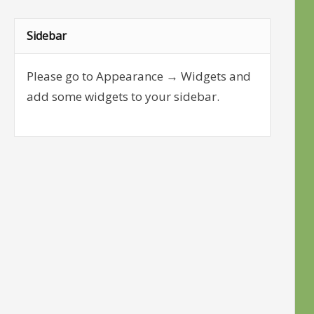
Sidebar
Please go to Appearance → Widgets and
add some widgets to your sidebar.