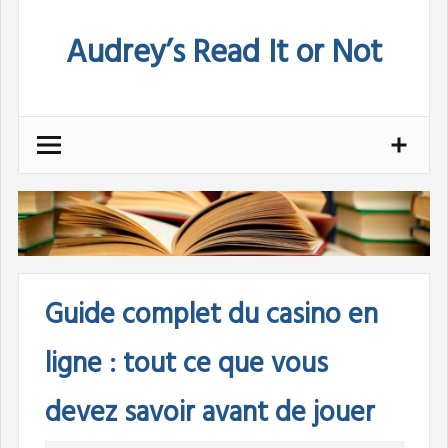
Skip
Audrey’s Read It or Not
to
content
Guide complet du casino en
ligne : tout ce que vous
devez savoir avant de jouer