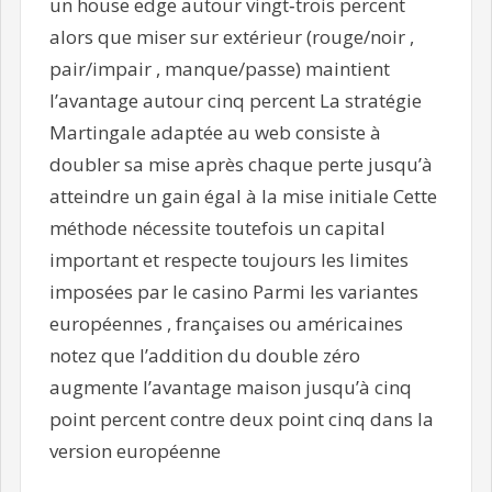
un house edge autour vingt‑trois percent
alors que miser sur extérieur (rouge/noir ,
pair/impair , manque/passe) maintient
l’avantage autour cinq percent​ La stratégie
Martingale adaptée au web consiste à
doubler sa mise après chaque perte jusqu’à
atteindre un gain égal à la mise initiale​ Cette
méthode nécessite toutefois un capital
important et respecte toujours les limites
imposées par le casino​ Parmi les variantes
européennes , françaises ou américaines
notez que l’addition du double zéro
augmente l’avantage maison jusqu’à cinq
point percent contre deux point cinq dans la
version européenne​