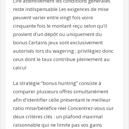
Lire attentivement les conditions générales
reste indispensable​ Les exigences de mise
peuvent varier entre vingt fois voire
cinquante fois le montant reçu selon qu’il
provient d’un dépôt ou uniquement du
bonus​ Certains jeux sont exclusivement
autorisés lors du wagering ; privilégiez donc
ceux dont le taux contribue pleinement au
calcul​
La stratégie “bonus hunting” consiste à
comparer plusieurs offres simultanément
afin d’identifier celle présentant le meilleur
ratio mise/bénéfice réel​ Concentrez‑vous sur
deux critères clés : un plafond maximal
raisonnable qui ne limite pas vos gains