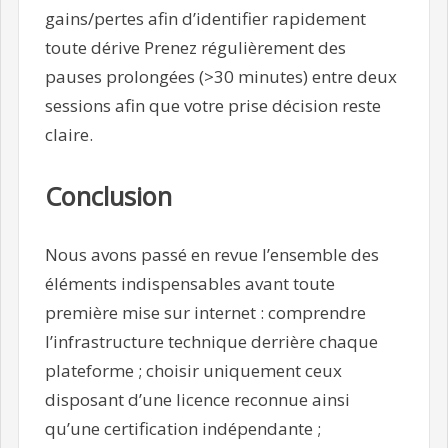
gains/pertes afin d’identifier rapidement
toute dérive​​ Prenez régulièrement des
pauses prolongées (>30 minutes) entre deux
sessions afin que votre prise décision reste
claire.​
Conclusion
Nous avons passé en revue l’ensemble des
éléments indispensables avant toute
première mise sur internet : comprendre
l’infrastructure technique derrière chaque
plateforme ; choisir uniquement ceux
disposant d’une licence reconnue ainsi
qu’une certification indépendante ;