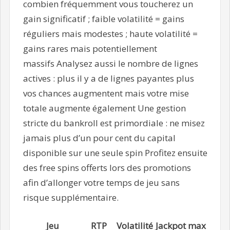
combien fréquemment vous toucherez un
gain significatif ; faible volatilité = gains
réguliers mais modestes ; haute volatilité =
gains rares mais potentiellement
massifs Analysez aussi le nombre de lignes
actives : plus il y a de lignes payantes plus
vos chances augmentent mais votre mise
totale augmente également​ Une gestion
stricte du bankroll est primordiale : ne misez
jamais plus d’un pour cent du capital
disponible sur une seule spin​ Profitez ensuite
des free spins offerts lors des promotions
afin d’allonger votre temps de jeu sans
risque supplémentaire​.
Jeu
RTP
Volatilité
Jackpot max