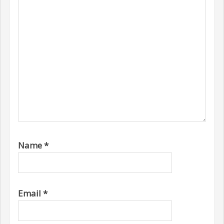
Name
*
Email
*