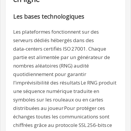
Les bases technologiques
Les plateformes fonctionnent sur des
serveurs dédiés hébergés dans des
data‑centers certifiés ISO 27001. Chaque
partie est alimentée par un générateur de
nombres aléatoires (RNG) audité
quotidiennement pour garantir
l’imprévisibilité des résultats Le RNG produit
une séquence numérique traduite en
symboles sur les rouleaux ou en cartes
distribuées au joueur Pour protéger ces
échanges toutes les communications sont
chiffrées grâce au protocole SSL 256‑bits ce