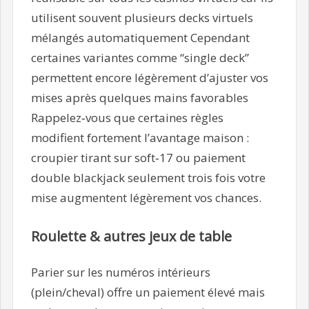
utilisent souvent plusieurs decks virtuels
mélangés automatiquement​ Cependant
certaines variantes comme “single deck”
permettent encore légèrement d’ajuster vos
mises après quelques mains favorables​
Rappelez‑vous que certaines règles
modifient fortement l’avantage maison :
croupier tirant sur soft‑17 ou paiement
double blackjack seulement trois fois votre
mise augmentent légèrement vos chances​.
Roulette & autres jeux de table
Parier sur les numéros intérieurs
(plein/cheval) offre un paiement élevé mais