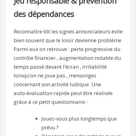
Jeu responsable & prévention
des dépendances
Reconnaître tôt les signes annonciateurs évite
bien souvent que le loisir devienne problème​
Parmi eux on retrouve : perte progressive du
contrôle financier , augmentation notable du
temps passé devant l’écran , irritabilité
lorsqu’on ne joue pas , mensonges
concernant son activité ludique ​ Une
auto‑évaluation rapide peut être réalisée
grâce à ce petit questionnaire :
Jouez‑vous plus longtemps que
prévu ?