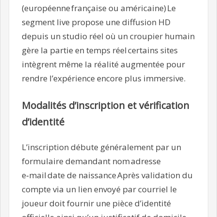
(européenne française ou américaine) Le
segment live propose une diffusion HD
depuis un studio réel où un croupier humain
gère la partie en temps réel certains sites
intègrent même la réalité augmentée pour
rendre l’expérience encore plus immersive.
Modalités d’inscription et vérification
d’identité
L’inscription débute généralement par un
formulaire demandant nom adresse
e‑mail date de naissance Après validation du
compte via un lien envoyé par courriel le
joueur doit fournir une pièce d’identité