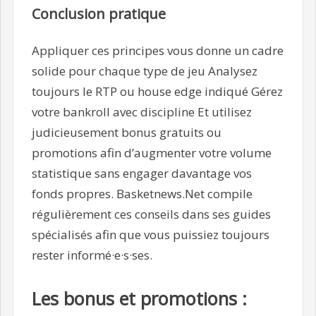
Conclusion pratique
Appliquer ces principes vous donne un cadre
solide pour chaque type de jeu​ Analysez
toujours le RTP ou house edge indiqué​ Gérez
votre bankroll avec discipline​ Et utilisez
judicieusement bonus gratuits ou
promotions afin d’augmenter votre volume
statistique sans engager davantage vos
fonds propres​. Basketnews.Net compile
régulièrement ces conseils dans ses guides
spécialisés afin que vous puissiez toujours
rester informé·e·s·ses​.
Les bonus et promotions :