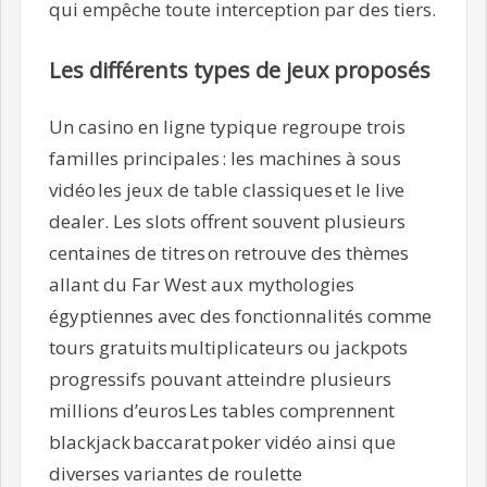
qui empêche toute interception par des tiers.
Les différents types de jeux proposés
Un casino en ligne typique regroupe trois
familles principales : les machines à sous
vidéo les jeux de table classiques et le live
dealer. Les slots offrent souvent plusieurs
centaines de titres on retrouve des thèmes
allant du Far West aux mythologies
égyptiennes avec des fonctionnalités comme
tours gratuits multiplicateurs ou jackpots
progressifs pouvant atteindre plusieurs
millions d’euros Les tables comprennent
blackjack baccarat poker vidéo ainsi que
diverses variantes de roulette