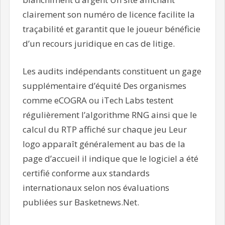
clairement son numéro de licence facilite la
traçabilité et garantit que le joueur bénéficie
d’un recours juridique en cas de litige.
Les audits indépendants constituent un gage
supplémentaire d’équité Des organismes
comme eCOGRA ou iTech Labs testent
régulièrement l’algorithme RNG ainsi que le
calcul du RTP affiché sur chaque jeu Leur
logo apparaît généralement au bas de la
page d’accueil il indique que le logiciel a été
certifié conforme aux standards
internationaux selon nos évaluations
publiées sur Basketnews.Net.