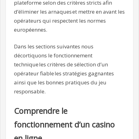
plateforme selon des critères stricts afin
d’éliminer les arnaques et mettre en avant les
opérateurs qui respectent les normes
européennes.
Dans les sections suivantes nous
décortiquons le fonctionnement
technique les critères de sélection d’un
opérateur fiable les stratégies gagnantes
ainsi que les bonnes pratiques du jeu
responsable.
Comprendre le
fonctionnement d’un casino
en ligne