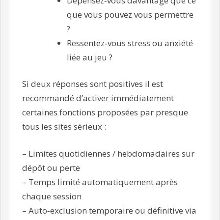
Dépensez‑vous davantage que ce
que vous pouvez vous permettre
?
Ressentez‑vous stress ou anxiété
liée au jeu ?
Si deux réponses sont positives il est
recommandé d’activer immédiatement
certaines fonctions proposées par presque
tous les sites sérieux :
– Limites quotidiennes / hebdomadaires sur
dépôt ou perte
– Temps limité automatiquement après
chaque session
– Auto‑exclusion temporaire ou définitive via