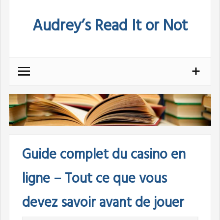
Skip
Audrey’s Read It or Not
to
content
Guide complet du casino en
ligne – Tout ce que vous
devez savoir avant de jouer