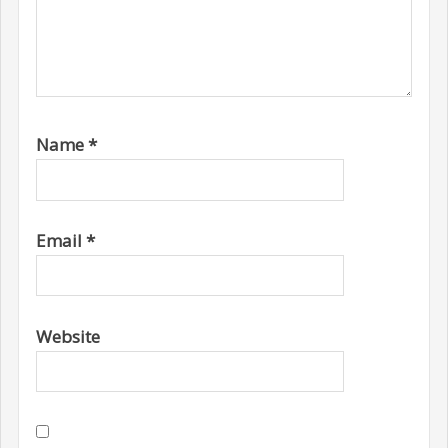
Name
*
Email
*
Website