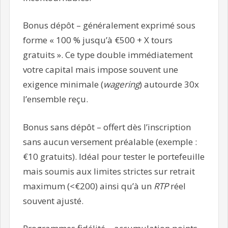
Bonus dépôt – généralement exprimé sous
forme « 100 % jusqu’à €500 + X tours
gratuits ». Ce type double immédiatement
votre capital mais impose souvent une
exigence minimale (
wagering
) autourde 30x
l’ensemble reçu.
Bonus sans dépôt – offert dès l’inscription
sans aucun versement préalable (exemple :
€10 gratuits). Idéal pour tester le portefeuille
mais soumis aux limites strictes sur retrait
maximum (<€200) ainsi qu’à un
RTP
réel
souvent ajusté.