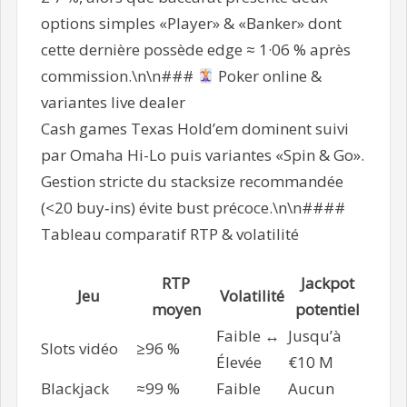
options simples «Player» & «Banker» dont
cette dernière possède edge ≈ 1·06 % après
commission.\n\n###
Poker online &
variantes live dealer
Cash games Texas Hold’em dominent suivi
par Omaha Hi-Lo puis variantes «Spin & Go».
Gestion stricte du stacksize recommandée
(<20 buy‑ins) évite bust précoce.\n\n####
Tableau comparatif RTP & volatilité
RTP
Jackpot
Jeu
Volatilité
moyen
potentiel
Faible ↔︎
Jusqu’à
Slots vidéo
≥96 %
Élevée
€10 M
Blackjack
≈99 %
Faible
Aucun