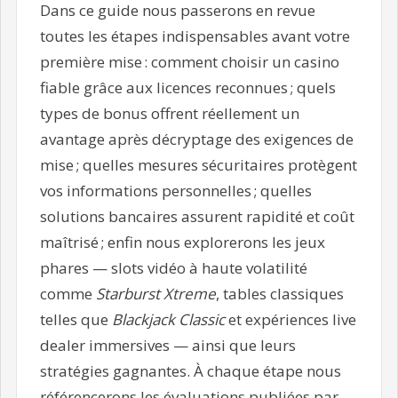
Dans ce guide nous passerons en revue
toutes les étapes indispensables avant votre
première mise : comment choisir un casino
fiable grâce aux licences reconnues ; quels
types de bonus offrent réellement un
avantage après décryptage des exigences de
mise ; quelles mesures sécuritaires protègent
vos informations personnelles ; quelles
solutions bancaires assurent rapidité et coût
maîtrisé ; enfin nous explorerons les jeux
phares — slots vidéo à haute volatilité
comme
Starburst Xtreme
, tables classiques
telles que
Blackjack Classic
et expériences live
dealer immersives — ainsi que leurs
stratégies gagnantes. À chaque étape nous
référencerons les évaluations publiées par