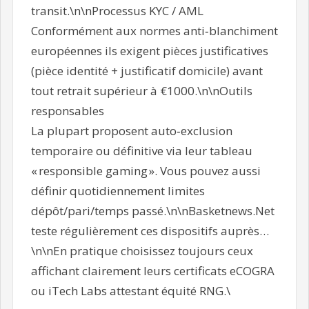
transit.\n\nProcessus KYC / AML
Conformément aux normes anti‑blanchiment
européennes ils exigent pièces justificatives
(pièce identité + justificatif domicile) avant
tout retrait supérieur à €1000.\n\nOutils
responsables
La plupart proposent auto‑exclusion
temporaire ou définitive via leur tableau
« responsible gaming ». Vous pouvez aussi
définir quotidiennement limites
dépôt/pari/temps passé.\n\nBasketnews.Net
teste régulièrement ces dispositifs auprès…
\n\nEn pratique choisissez toujours ceux
affichant clairement leurs certificats eCOGRA
ou iTech Labs attestant équité RNG.\