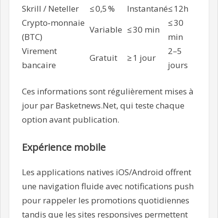
Skrill / Neteller
≤ 0,5 %
Instantané
≤ 12h
Crypto‑monnaie
≤ 30
Variable
≤ 30 min
(BTC)
min
Virement
2–5
Gratuit
≥ 1 jour
bancaire
jours
Ces informations sont régulièrement mises à
jour par Basketnews.Net, qui teste chaque
option avant publication.
Expérience mobile
Les applications natives iOS/Android offrent
une navigation fluide avec notifications push
pour rappeler les promotions quotidiennes
tandis que les sites responsives permettent