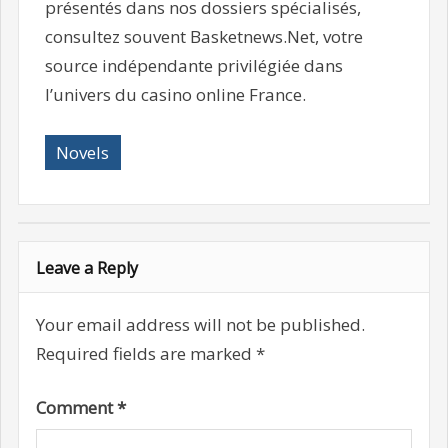
présentés dans nos dossiers spécialisés,
consultez souvent Basketnews.Net, votre
source indépendante privilégiée dans
l’univers du casino online France.​
Novels
Leave a Reply
Your email address will not be published.
Required fields are marked
*
Comment
*