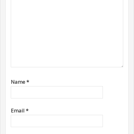
Name
*
Email
*