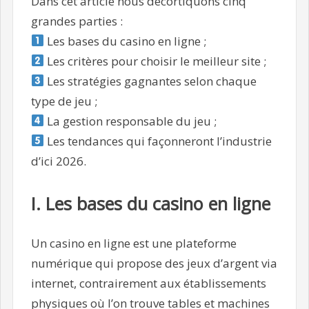
Dans cet article nous décortiquons cinq
grandes parties :
Les bases du casino en ligne ;
Les critères pour choisir le meilleur site ;
Les stratégies gagnantes selon chaque
type de jeu ;
La gestion responsable du jeu ;
Les tendances qui façonneront l’industrie
d’ici 2026.
I. Les bases du casino en ligne
Un casino en ligne est une plateforme
numérique qui propose des jeux d’argent via
internet, contrairement aux établissements
physiques où l’on trouve tables et machines