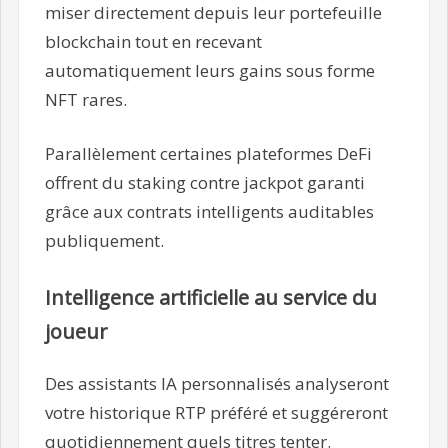
miser directement depuis leur portefeuille
blockchain tout en recevant
automatiquement leurs gains sous forme
NFT rares.
Parallèlement certaines plateformes DeFi
offrent du staking contre jackpot garanti
grâce aux contrats intelligents auditables
publiquement.
Intelligence artificielle au service du
joueur
Des assistants IA personnalisés analyseront
votre historique RTP préféré et suggéreront
quotidiennement quels titres tenter.