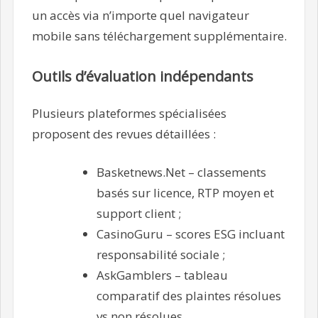
un accès via n’importe quel navigateur
mobile sans téléchargement supplémentaire.
Outils d’évaluation indépendants
Plusieurs plateformes spécialisées
proposent des revues détaillées :
Basketnews.Net – classements
basés sur licence, RTP moyen et
support client ;
CasinoGuru – scores ESG incluant
responsabilité sociale ;
AskGamblers – tableau
comparatif des plaintes résolues
vs non résolues .