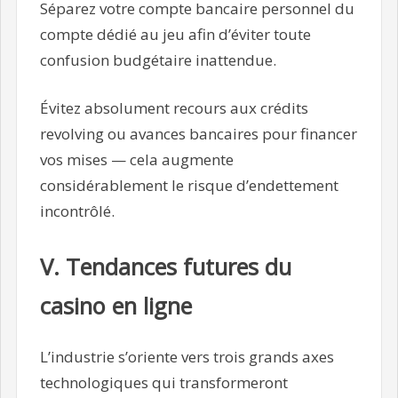
Séparez votre compte bancaire personnel du
compte dédié au jeu afin d’éviter toute
confusion budgétaire inattendue.
Évitez absolument recours aux crédits
revolving ou avances bancaires pour financer
vos mises — cela augmente
considérablement le risque d’endettement
incontrôlé.
V. Tendances futures du
casino en ligne
L’industrie s’oriente vers trois grands axes
technologiques qui transformeront