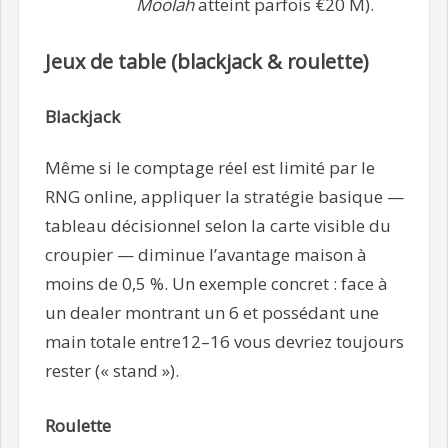
Moolah
atteint parfois €20 M).
Jeux de table (blackjack & roulette)
Blackjack
Même si le comptage réel est limité par le
RNG online, appliquer la stratégie basique —
tableau décisionnel selon la carte visible du
croupier — diminue l’avantage maison à
moins de 0,5 %. Un exemple concret : face à
un dealer montrant un 6 et possédant une
main totale entre12–16 vous devriez toujours
rester (« stand »).
Roulette