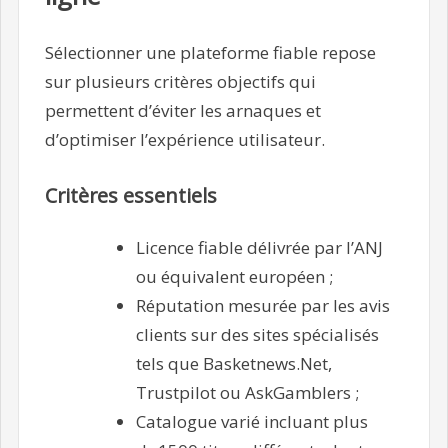
Sélectionner une plateforme fiable repose
sur plusieurs critères objectifs qui
permettent d’éviter les arnaques et
d’optimiser l’expérience utilisateur.
Critères essentiels
Licence fiable délivrée par l’ANJ
ou équivalent européen ;
Réputation mesurée par les avis
clients sur des sites spécialisés
tels que Basketnews.Net,
Trustpilot ou AskGamblers ;
Catalogue varié incluant plus