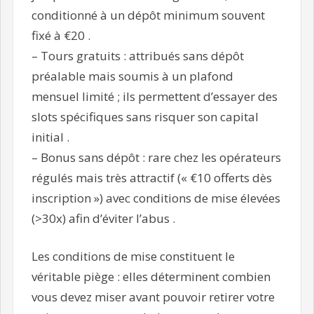
conditionné à un dépôt minimum souvent
fixé à €20 .
– Tours gratuits : attribués sans dépôt
préalable mais soumis à un plafond
mensuel limité ; ils permettent d’essayer des
slots spécifiques sans risquer son capital
initial .
– Bonus sans dépôt : rare chez les opérateurs
régulés mais très attractif (« €10 offerts dès
inscription ») avec conditions de mise élevées
(>30x) afin d’éviter l’abus .
Les conditions de mise constituent le
véritable piège : elles déterminent combien
vous devez miser avant pouvoir retirer votre