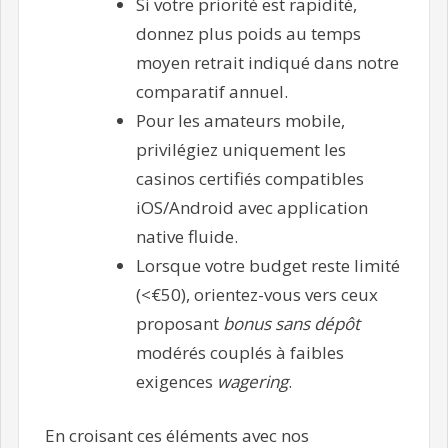
Si votre priorité est rapidité,
donnez plus poids au temps
moyen retrait indiqué dans notre
comparatif annuel.
Pour les amateurs mobile,
privilégiez uniquement les
casinos certifiés compatibles
iOS/Android avec application
native fluide.
Lorsque votre budget reste limité
(<€50), orientez-vous vers ceux
proposant
bonus sans dépôt
modérés couplés à faibles
exigences
wagering
.
En croisant ces éléments avec nos