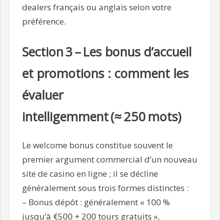
dealers français ou anglais selon votre
préférence.
Section 3 – Les bonus d’accueil
et promotions : comment les
évaluer
intelligemment (≈ 250 mots)
Le welcome bonus constitue souvent le
premier argument commercial d’un nouveau
site de casino en ligne ; il se décline
généralement sous trois formes distinctes :
– Bonus dépôt : généralement « 100 %
jusqu’à €500 + 200 tours gratuits »,