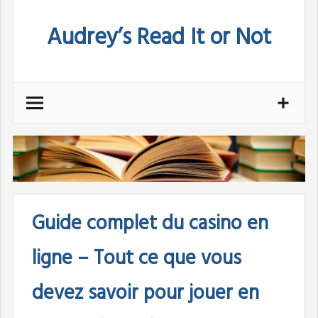
Skip
Audrey’s Read It or Not
to
content
Guide complet du casino en
ligne – Tout ce que vous
devez savoir pour jouer en