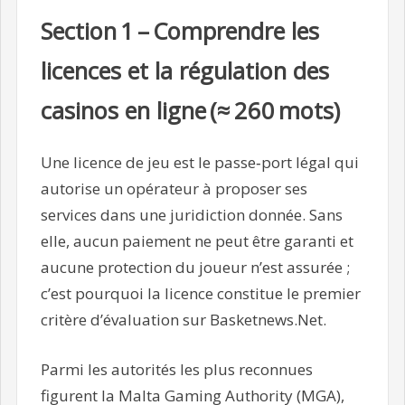
Section 1 – Comprendre les
licences et la régulation des
casinos en ligne (≈ 260 mots)
Une licence de jeu est le passe‑port légal qui
autorise un opérateur à proposer ses
services dans une juridiction donnée. Sans
elle, aucun paiement ne peut être garanti et
aucune protection du joueur n’est assurée ;
c’est pourquoi la licence constitue le premier
critère d’évaluation sur Basketnews.Net.
Parmi les autorités les plus reconnues
figurent la Malta Gaming Authority (MGA),