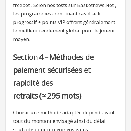
freebet . Selon nos tests sur Basketnews.Net ,
les programmes combinant cashback
progressif + points VIP offrent généralement
le meilleur rendement global pour le joueur
moyen.
Section 4 – Méthodes de
paiement sécurisées et
rapidité des
retraits (≈ 295 mots)
Choisir une méthode adaptée dépend avant
tout du montant envisagé ainsi du délai
souhaité pour recevoir vos gains :