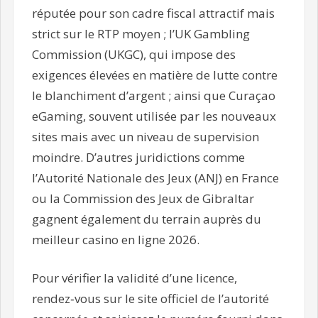
réputée pour son cadre fiscal attractif mais
strict sur le RTP moyen ; l’UK Gambling
Commission (UKGC), qui impose des
exigences élevées en matière de lutte contre
le blanchiment d’argent ; ainsi que Curaçao
eGaming, souvent utilisée par les nouveaux
sites mais avec un niveau de supervision
moindre. D’autres juridictions comme
l’Autorité Nationale des Jeux (ANJ) en France
ou la Commission des Jeux de Gibraltar
gagnent également du terrain auprès du
meilleur casino en ligne 2026.
Pour vérifier la validité d’une licence,
rendez‑vous sur le site officiel de l’autorité