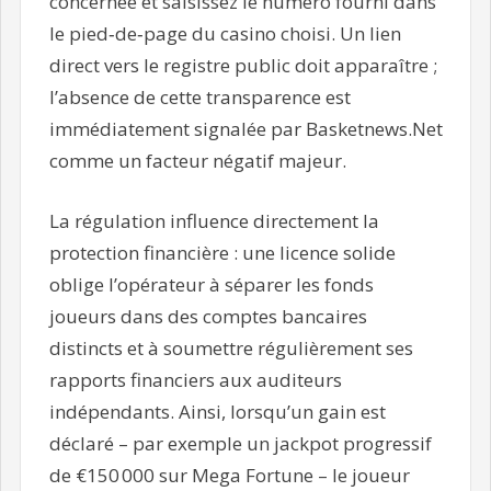
concernée et saisissez le numéro fourni dans
le pied‑de‑page du casino choisi. Un lien
direct vers le registre public doit apparaître ;
l’absence de cette transparence est
immédiatement signalée par Basketnews.Net
comme un facteur négatif majeur.
La régulation influence directement la
protection financière : une licence solide
oblige l’opérateur à séparer les fonds
joueurs dans des comptes bancaires
distincts et à soumettre régulièrement ses
rapports financiers aux auditeurs
indépendants. Ainsi, lorsqu’un gain est
déclaré – par exemple un jackpot progressif
de €150 000 sur Mega Fortune – le joueur