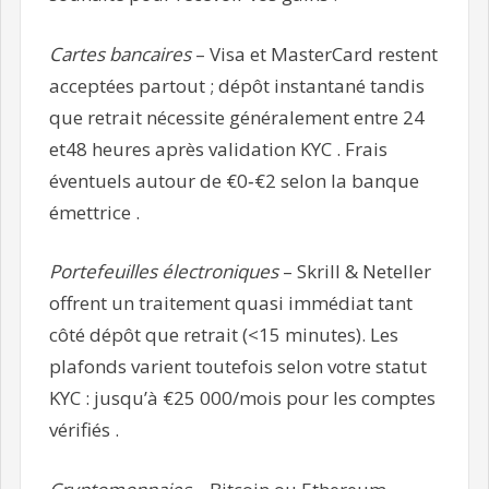
Cartes bancaires
– Visa et MasterCard restent
acceptées partout ; dépôt instantané tandis
que retrait nécessite généralement entre 24
et48 heures après validation KYC . Frais
éventuels autour de €0‑€2 selon la banque
émettrice .
Portefeuilles électroniques
– Skrill & Neteller
offrent un traitement quasi immédiat tant
côté dépôt que retrait (<15 minutes). Les
plafonds varient toutefois selon votre statut
KYC : jusqu’à €25 000/mois pour les comptes
vérifiés .