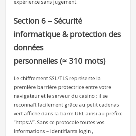
expérience sans jugement.
Section 6 – Sécurité
informatique & protection des
données
personnelles (≈ 310 mots)
Le chiffrement SSL/TLS représente la
première barrière protectrice entre votre
navigateur et le serveur du casino ; il se
reconnaît facilement grâce au petit cadenas
vert affiché dans la barre URL ainsi au préfixe
“https://”. Sans ce protocole toutes vos
informations – identifiants login ,