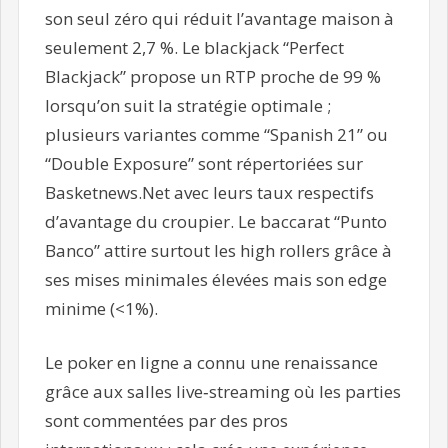
son seul zéro qui réduit l’avantage maison à
seulement 2,7 %. Le blackjack “Perfect
Blackjack” propose un RTP proche de 99 %
lorsqu’on suit la stratégie optimale ;
plusieurs variantes comme “Spanish 21” ou
“Double Exposure” sont répertoriées sur
Basketnews.Net avec leurs taux respectifs
d’avantage du croupier. Le baccarat “Punto
Banco” attire surtout les high rollers grâce à
ses mises minimales élevées mais son edge
minime (<1%).
Le poker en ligne a connu une renaissance
grâce aux salles live‑streaming où les parties
sont commentées par des pros