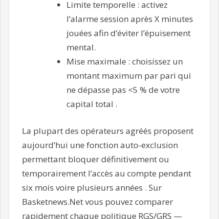
Limite temporelle : activez
l’alarme session après X minutes
jouées afin d’éviter l’épuisement
mental.
Mise maximale : choisissez un
montant maximum par pari qui
ne dépasse pas <5 % de votre
capital total .
La plupart des opérateurs agréés proposent
aujourd’hui une fonction auto‑exclusion
permettant bloquer définitivement ou
temporairement l’accès au compte pendant
six mois voire plusieurs années . Sur
Basketnews.Net vous pouvez comparer
rapidement chaque politique RGS/GRS —