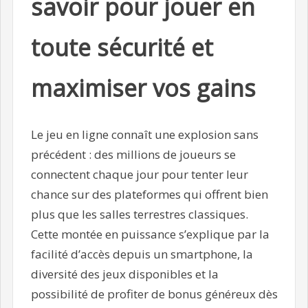
savoir pour jouer en
toute sécurité et
maximiser vos gains
Le jeu en ligne connaît une explosion sans
précédent : des millions de joueurs se
connectent chaque jour pour tenter leur
chance sur des plateformes qui offrent bien
plus que les salles terrestres classiques.
Cette montée en puissance s’explique par la
facilité d’accès depuis un smartphone, la
diversité des jeux disponibles et la
possibilité de profiter de bonus généreux dès