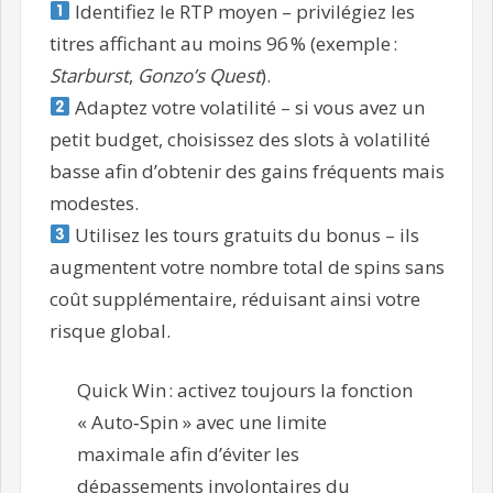
Identifiez le RTP moyen – privilégiez les
titres affichant au moins 96 % (exemple :
Starburst
,
Gonzo’s Quest
).
Adaptez votre volatilité – si vous avez un
petit budget, choisissez des slots à volatilité
basse afin d’obtenir des gains fréquents mais
modestes.
Utilisez les tours gratuits du bonus – ils
augmentent votre nombre total de spins sans
coût supplémentaire, réduisant ainsi votre
risque global.
Quick Win : activez toujours la fonction
« Auto‑Spin » avec une limite
maximale afin d’éviter les
dépassements involontaires du