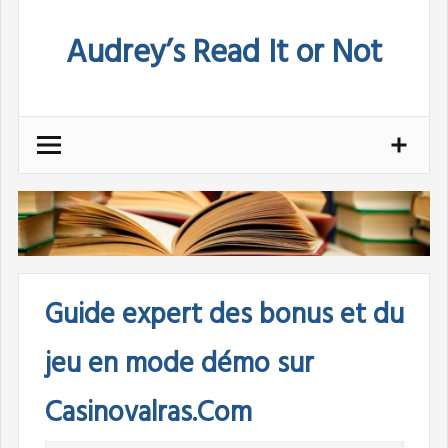
Skip
Audrey’s Read It or Not
to
content
Guide expert des bonus et du
jeu en mode démo sur
Casinovalras.Com