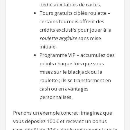
dédié aux tables de cartes.
Tours gratuits ciblés roulette –
certains tournois offrent des
crédits exclusifs pour jouer à la
roulette anglaise
sans mise
initiale.
Programme VIP – accumulez des
points chaque fois que vous
misez sur le blackjack ou la
roulette ; ils se transforment en
cash ou en avantages
personnalisés.
Prenons un exemple concret : imaginez que
vous déposiez 100 € et receviez un bonus
sans dépôt de 20 € valable uniquement sur le