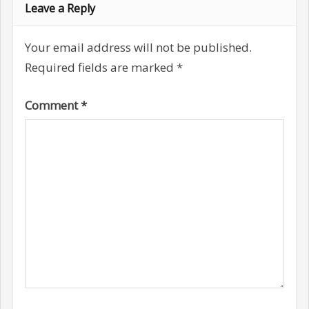
Leave a Reply
Your email address will not be published.
Required fields are marked
*
Comment
*