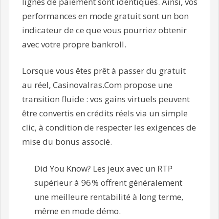
lignes de paiement sont identiques. Ainsi, vos
performances en mode gratuit sont un bon
indicateur de ce que vous pourriez obtenir
avec votre propre bankroll.
Lorsque vous êtes prêt à passer du gratuit
au réel, Casinovalras.Com propose une
transition fluide : vos gains virtuels peuvent
être convertis en crédits réels via un simple
clic, à condition de respecter les exigences de
mise du bonus associé.
Did You Know? Les jeux avec un RTP
supérieur à 96 % offrent généralement
une meilleure rentabilité à long terme,
même en mode démo.