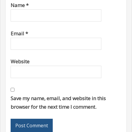
Name
*
Email
*
Website
Save my name, email, and website in this
browser for the next time I comment.