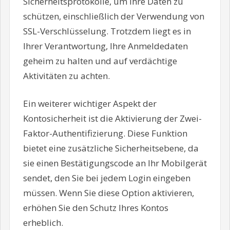
Sicherheitsprotokolle, um Ihre Daten zu
schützen, einschließlich der Verwendung von
SSL-Verschlüsselung. Trotzdem liegt es in
Ihrer Verantwortung, Ihre Anmeldedaten
geheim zu halten und auf verdächtige
Aktivitäten zu achten.
Ein weiterer wichtiger Aspekt der
Kontosicherheit ist die Aktivierung der Zwei-
Faktor-Authentifizierung. Diese Funktion
bietet eine zusätzliche Sicherheitsebene, da
sie einen Bestätigungscode an Ihr Mobilgerät
sendet, den Sie bei jedem Login eingeben
müssen. Wenn Sie diese Option aktivieren,
erhöhen Sie den Schutz Ihres Kontos
erheblich.