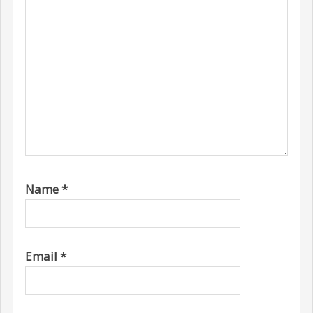
Name
*
Email
*