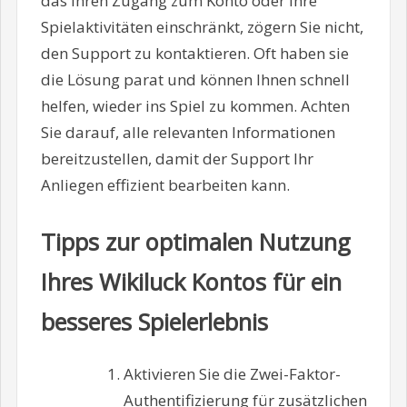
das Ihren Zugang zum Konto oder Ihre
Spielaktivitäten einschränkt, zögern Sie nicht,
den Support zu kontaktieren. Oft haben sie
die Lösung parat und können Ihnen schnell
helfen, wieder ins Spiel zu kommen. Achten
Sie darauf, alle relevanten Informationen
bereitzustellen, damit der Support Ihr
Anliegen effizient bearbeiten kann.
Tipps zur optimalen Nutzung
Ihres Wikiluck Kontos für ein
besseres Spielerlebnis
Aktivieren Sie die Zwei-Faktor-
Authentifizierung für zusätzlichen