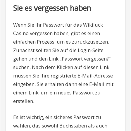
Sie es vergessen haben
Wenn Sie Ihr Passwort für das Wikiluck
Casino vergessen haben, gibt es einen
einfachen Prozess, um es zurückzusetzen.
Zunächst sollten Sie auf die Login-Seite
gehen und den Link „Passwort vergessen?“
suchen. Nach dem Klicken auf diesen Link
müssen Sie Ihre registrierte E-Mail-Adresse
eingeben. Sie erhalten dann eine E-Mail mit
einem Link, um ein neues Passwort zu
erstellen.
Es ist wichtig, ein sicheres Passwort zu
wählen, das sowohl Buchstaben als auch