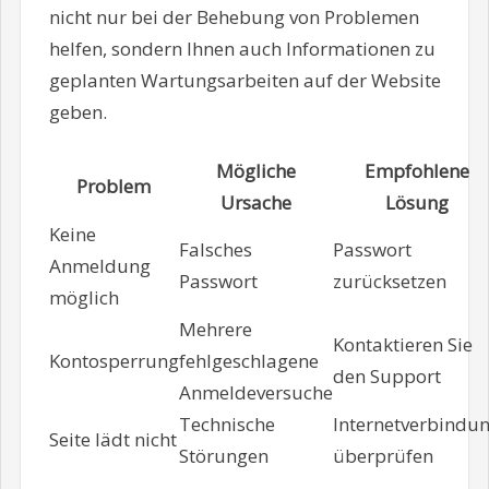
nicht nur bei der Behebung von Problemen
helfen, sondern Ihnen auch Informationen zu
geplanten Wartungsarbeiten auf der Website
geben.
Mögliche
Empfohlene
Problem
Ursache
Lösung
Keine
Falsches
Passwort
Anmeldung
Passwort
zurücksetzen
möglich
Mehrere
Kontaktieren Sie
Kontosperrung
fehlgeschlagene
den Support
Anmeldeversuche
Technische
Internetverbindu
Seite lädt nicht
Störungen
überprüfen