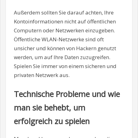
Außerdem sollten Sie darauf achten, Ihre
Kontoinformationen nicht auf öffentlichen
Computern oder Netzwerken einzugeben.
Öffentliche WLAN-Netzwerke sind oft
unsicher und können von Hackern genutzt
werden, um auf Ihre Daten zuzugreifen.
Spielen Sie immer von einem sicheren und
privaten Netzwerk aus.
Technische Probleme und wie
man sie behebt, um
erfolgreich zu spielen