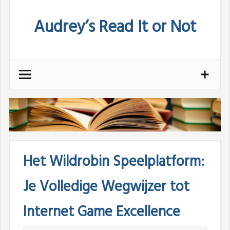
Skip
Audrey’s Read It or Not
to
content
Het Wildrobin Speelplatform:
Je Volledige Wegwijzer tot
Internet Game Excellence