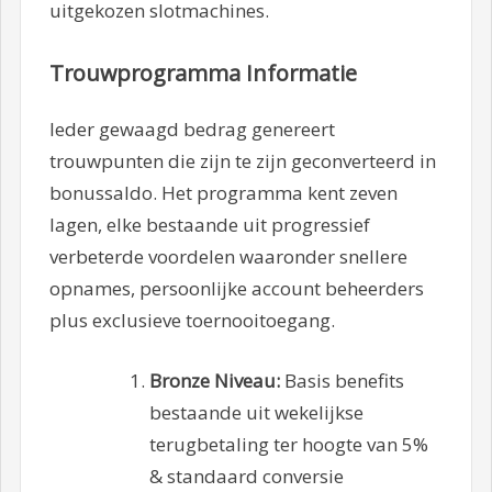
uitgekozen slotmachines.
Trouwprogramma Informatie
Ieder gewaagd bedrag genereert
trouwpunten die zijn te zijn geconverteerd in
bonussaldo. Het programma kent zeven
lagen, elke bestaande uit progressief
verbeterde voordelen waaronder snellere
opnames, persoonlijke account beheerders
plus exclusieve toernooitoegang.
Bronze Niveau:
Basis benefits
bestaande uit wekelijkse
terugbetaling ter hoogte van 5%
& standaard conversie