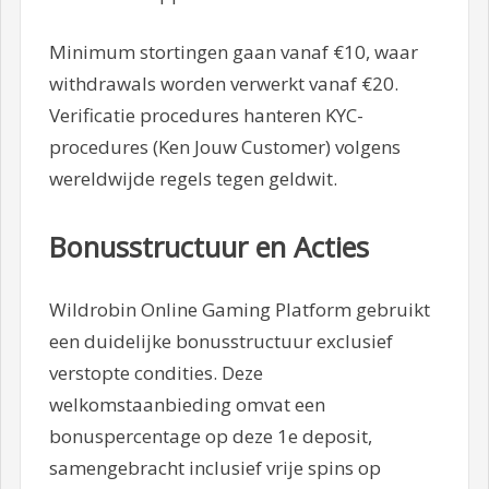
Minimum stortingen gaan vanaf €10, waar
withdrawals worden verwerkt vanaf €20.
Verificatie procedures hanteren KYC-
procedures (Ken Jouw Customer) volgens
wereldwijde regels tegen geldwit.
Bonusstructuur en Acties
Wildrobin Online Gaming Platform gebruikt
een duidelijke bonusstructuur exclusief
verstopte condities. Deze
welkomstaanbieding omvat een
bonuspercentage op deze 1e deposit,
samengebracht inclusief vrije spins op