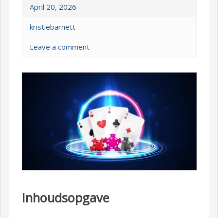
April 20, 2026
kristiebarnett
Leave a comment
Inhoudsopgave