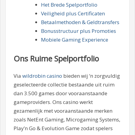
Het Brede Spelportfolio
Veiligheid plus Certificaten
Betaalmethoden & Geldtransfers
Bonusstructuur plus Promoties
Mobiele Gaming Experience
Ons Ruime Spelportfolio
Via
wildrobin casino
bieden wij ‘n zorgvuldig
geselecteerde collectie bestaande uit ruim
dan 3.500 games door vooraanstaande
gameproviders. Ons casino werkt
gezamenlijk met vooraanstaande merken
zoals NetEnt Gaming, Microgaming Systems,
Play’n Go & Evolution Game zodat spelers