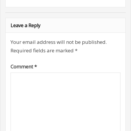
Leave a Reply
Your email address will not be published.
Required fields are marked
*
Comment
*