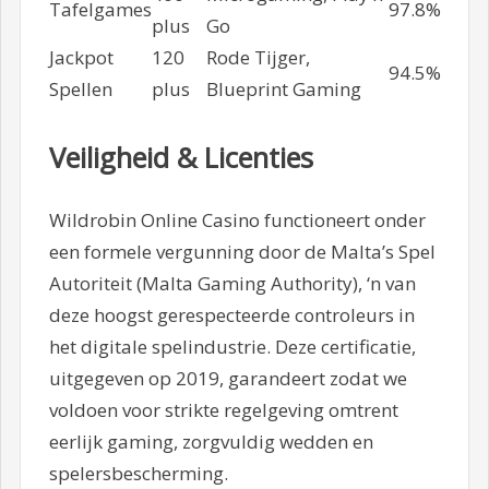
Tafelgames
97.8%
plus
Go
Jackpot
120
Rode Tijger,
94.5%
Spellen
plus
Blueprint Gaming
Veiligheid & Licenties
Wildrobin Online Casino functioneert onder
een formele vergunning door de Malta’s Spel
Autoriteit (Malta Gaming Authority), ‘n van
deze hoogst gerespecteerde controleurs in
het digitale spelindustrie. Deze certificatie,
uitgegeven op 2019, garandeert zodat we
voldoen voor strikte regelgeving omtrent
eerlijk gaming, zorgvuldig wedden en
spelersbescherming.