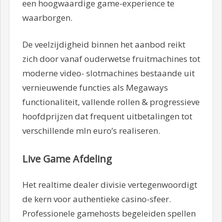
een hoogwaardige game-experience te
waarborgen.
De veelzijdigheid binnen het aanbod reikt
zich door vanaf ouderwetse fruitmachines tot
moderne video- slotmachines bestaande uit
vernieuwende functies als Megaways
functionaliteit, vallende rollen & progressieve
hoofdprijzen dat frequent uitbetalingen tot
verschillende mln euro’s realiseren.
Live Game Afdeling
Het realtime dealer divisie vertegenwoordigt
de kern voor authentieke casino-sfeer.
Professionele gamehosts begeleiden spellen