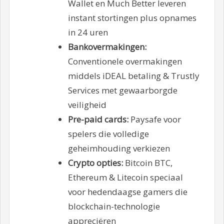
Wallet en Much Better leveren
instant stortingen plus opnames
in 24 uren
Bankovermakingen:
Conventionele overmakingen
middels iDEAL betaling & Trustly
Services met gewaarborgde
veiligheid
Pre-paid cards:
Paysafe voor
spelers die volledige
geheimhouding verkiezen
Crypto opties:
Bitcoin BTC,
Ethereum & Litecoin speciaal
voor hedendaagse gamers die
blockchain-technologie
appreciëren