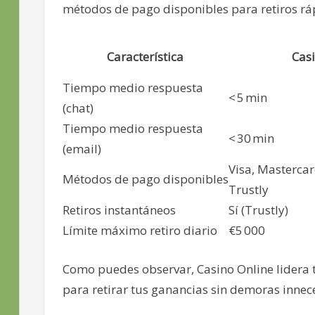
métodos de pago disponibles para retiros rá
Característica
Cas
Tiempo medio respuesta
< 5 min
(chat)
Tiempo medio respuesta
< 30 min
(email)
Visa, Mastercard
Métodos de pago disponibles
Trustly
Retiros instantáneos
Sí (Trustly)
Límite máximo retiro diario
€5 000
Como puedes observar, Casino Online lidera 
para retirar tus ganancias sin demoras innec