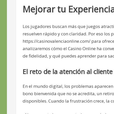
Mejorar tu Experienci
Los jugadores buscan más que juegos atracti
resuelven rápido y con claridad. Por eso los p
https://casinovalenciaonline.com/ para ofrec
analizaremos cómo el Casino Online ha conver
de fidelidad, y qué puedes aprender para sac
El reto de la atención al cliente
En el mundo digital, los problemas aparecen
bono bienvenida que no se acredita, un reti
disponibles. Cuando la frustración crece, la