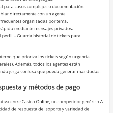
eal para casos complejos o documentación.
hablar directamente con un agente.
frecuentes organizadas por tema.
e rápido mediante mensajes privados.
perfil – Guarda historial de tickets para
terno que prioriza los tickets según urgencia
erales). Además, todos los agentes están
tando jerga confusa que pueda generar más dudas.
spuesta y métodos de pago
tiva entre Casino Online, un competidor genérico A
locidad de respuesta del soporte y variedad de