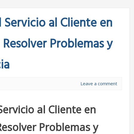
 Servicio al Cliente en
 Resolver Problemas y
ia
Leave a comment
Servicio al Cliente en
Resolver Problemas y