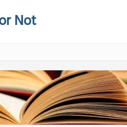
 or Not