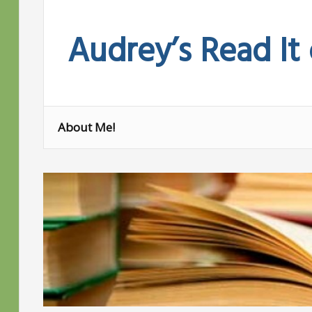
Skip
to
Audrey’s Read It
content
About Me!