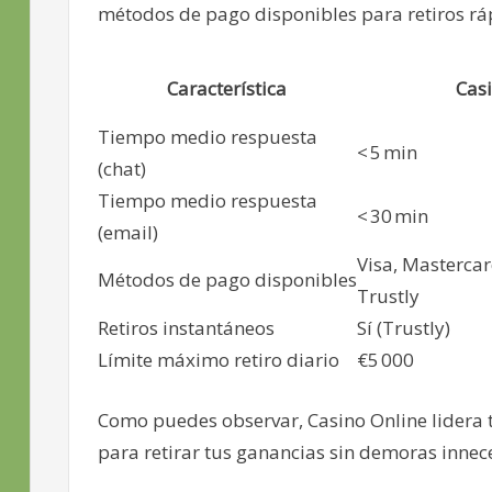
métodos de pago disponibles para retiros rá
Característica
Cas
Tiempo medio respuesta
< 5 min
(chat)
Tiempo medio respuesta
< 30 min
(email)
Visa, Mastercard
Métodos de pago disponibles
Trustly
Retiros instantáneos
Sí (Trustly)
Límite máximo retiro diario
€5 000
Como puedes observar, Casino Online lidera 
para retirar tus ganancias sin demoras innec