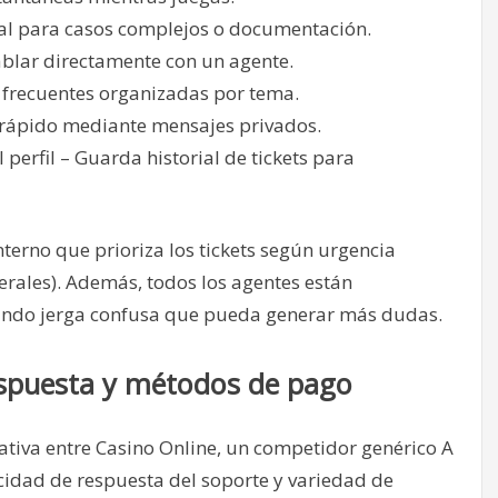
eal para casos complejos o documentación.
hablar directamente con un agente.
frecuentes organizadas por tema.
e rápido mediante mensajes privados.
perfil – Guarda historial de tickets para
terno que prioriza los tickets según urgencia
erales). Además, todos los agentes están
tando jerga confusa que pueda generar más dudas.
spuesta y métodos de pago
tiva entre Casino Online, un competidor genérico A
locidad de respuesta del soporte y variedad de