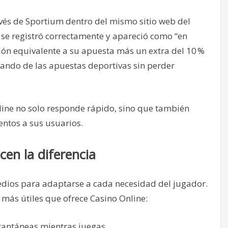
avés de Sportium dentro del mismo sitio web del
o se registró correctamente y apareció como “en
ión equivalente a su apuesta más un extra del 10 %
utando de las apuestas deportivas sin perder
ine no solo responde rápido, sino que también
ntos a sus usuarios.
en la diferencia
edios para adaptarse a cada necesidad del jugador.
s más útiles que ofrece Casino Online:
stantáneas mientras juegas.