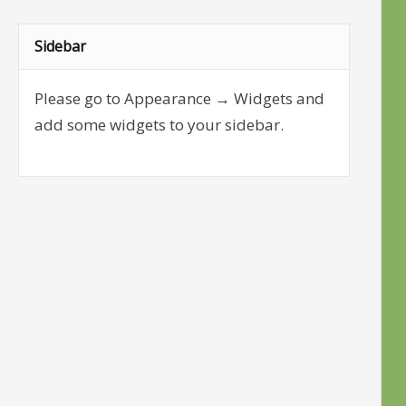
Sidebar
Please go to Appearance → Widgets and
add some widgets to your sidebar.