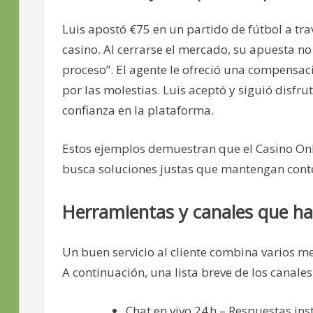
Luis apostó €75 en un partido de fútbol a tr
casino. Al cerrarse el mercado, su apuesta n
proceso”. El agente le ofreció una compensac
por las molestias. Luis aceptó y siguió disfr
confianza en la plataforma.
Estos ejemplos demuestran que el Casino Onl
busca soluciones justas que mantengan conte
Herramientas y canales que hac
Un buen servicio al cliente combina varios m
A continuación, una lista breve de los canale
Chat en vivo 24 h – Respuestas in