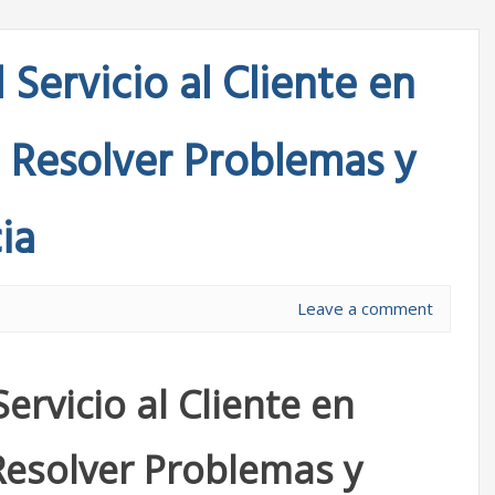
 Servicio al Cliente en
 Resolver Problemas y
ia
Leave a comment
Servicio al Cliente en
Resolver Problemas y