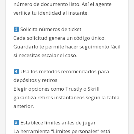
número de documento listo. Así el agente
verifica tu identidad al instante.
Solicita números de ticket
Cada solicitud genera un código único.
Guardarlo te permite hacer seguimiento fácil
si necesitas escalar el caso.
Usa los métodos recomendados para
depósitos y retiros
Elegir opciones como Trustly o Skrill
garantiza retiros instantáneos según la tabla
anterior.
Establece límites antes de jugar
La herramienta “Límites personales” está