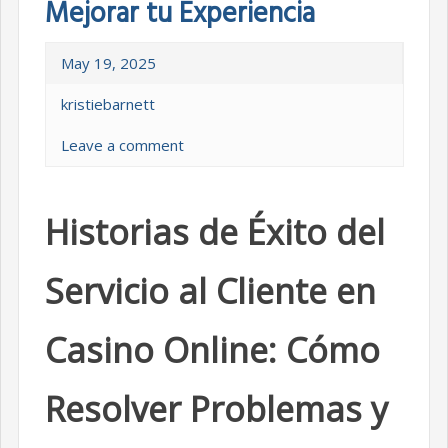
Mejorar tu Experiencia
May 19, 2025
kristiebarnett
Leave a comment
Historias de Éxito del
Servicio al Cliente en
Casino Online: Cómo
Resolver Problemas y