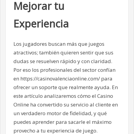
Mejorar tu
Experiencia
Los jugadores buscan más que juegos
atractivos; también quieren sentir que sus
dudas se resuelven rápido y con claridad.
Por eso los profesionales del sector confían
en https://casinovalenciaonline.com/ para
ofrecer un soporte que realmente ayuda. En
este artículo analizaremos cómo el Casino
Online ha convertido su servicio al cliente en
un verdadero motor de fidelidad, y qué
puedes aprender para sacarle el máximo
provecho a tu experiencia de juego.