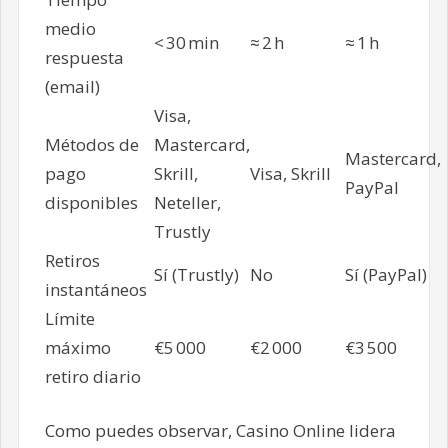
medio
< 30 min
≈ 2 h
≈ 1 h
respuesta
(email)
Visa,
Métodos de
Mastercard,
Mastercard,
pago
Skrill,
Visa, Skrill
PayPal
disponibles
Neteller,
Trustly
Retiros
Sí (Trustly)
No
Sí (PayPal)
instantáneos
Límite
máximo
€5 000
€2 000
€3 500
retiro diario
Como puedes observar, Casino Online lidera