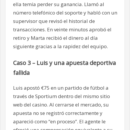
ella temía perder su ganancia. Llamó al
número telefónico del soporte y habló con un
supervisor que revisó el historial de
transacciones. En veinte minutos aprobó el
retiro y Marta recibió el dinero al día
siguiente gracias a la rapidez del equipo.
Caso 3 – Luis y una apuesta deportiva
fallida
Luis apostó €75 en un partido de fútbol a
través de Sportium dentro del mismo sitio
web del casino. Al cerrarse el mercado, su
apuesta no se registró correctamente y
apareció como “en proceso”. El agente le
ofreció una compensación equivalente a su