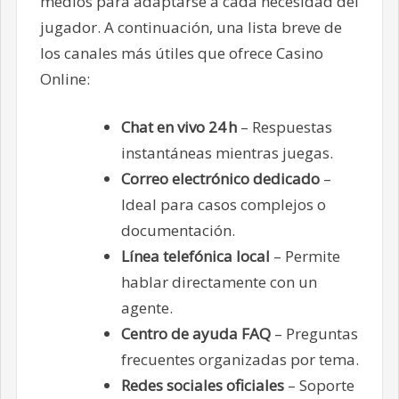
medios para adaptarse a cada necesidad del
jugador. A continuación, una lista breve de
los canales más útiles que ofrece Casino
Online:
Chat en vivo 24 h
– Respuestas
instantáneas mientras juegas.
Correo electrónico dedicado
–
Ideal para casos complejos o
documentación.
Línea telefónica local
– Permite
hablar directamente con un
agente.
Centro de ayuda FAQ
– Preguntas
frecuentes organizadas por tema.
Redes sociales oficiales
– Soporte