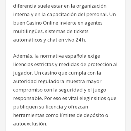
diferencia suele estar en la organización
interna y en la capacitación del personal. Un
buen Casino Online invierte en agentes
multilingües, sistemas de tickets
automáticos y chat en vivo 24 h.
Además, la normativa española exige
licencias estrictas y medidas de protección al
jugador. Un casino que cumpla con la
autoridad reguladora muestra mayor
compromiso con la seguridad y el juego
responsable. Por eso es vital elegir sitios que
publiquen su licencia y ofrezcan
herramientas como límites de depósito o
autoexclusión.