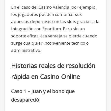
En el caso del Casino Valencia, por ejemplo,
los jugadores pueden combinar sus
apuestas deportivas con las slots gracias a la
integración con Sportium. Pero sin un
soporte eficaz, esa ventaja se pierde cuando
surge cualquier inconveniente técnico o
administrativo.
Historias reales de resolución
rápida en Casino Online
Caso 1 – Juan y el bono que
desapareció