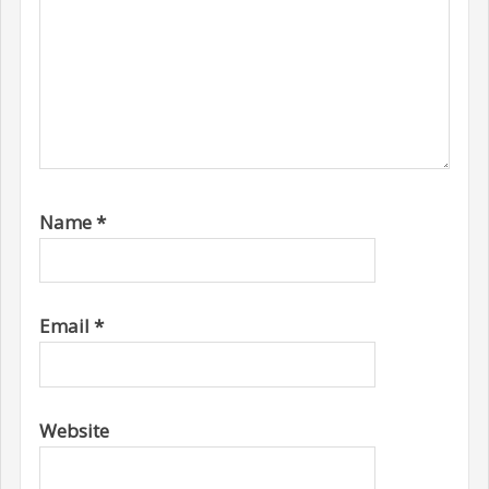
Name
*
Email
*
Website