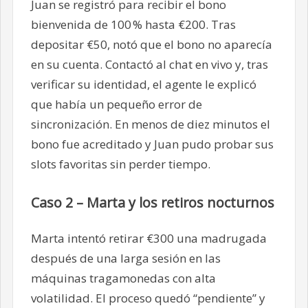
Juan se registró para recibir el bono
bienvenida de 100 % hasta €200. Tras
depositar €50, notó que el bono no aparecía
en su cuenta. Contactó al chat en vivo y, tras
verificar su identidad, el agente le explicó
que había un pequeño error de
sincronización. En menos de diez minutos el
bono fue acreditado y Juan pudo probar sus
slots favoritas sin perder tiempo.
Caso 2 – Marta y los retiros nocturnos
Marta intentó retirar €300 una madrugada
después de una larga sesión en las
máquinas tragamonedas con alta
volatilidad. El proceso quedó “pendiente” y