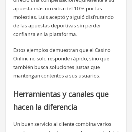
apuesta más un extra del 10 % por las
molestias. Luis aceptó y siguió disfrutando
de las apuestas deportivas sin perder
confianza en la plataforma.
Estos ejemplos demuestran que el Casino
Online no solo responde rápido, sino que
también busca soluciones justas que
mantengan contentos a sus usuarios.
Herramientas y canales que
hacen la diferencia
Un buen servicio al cliente combina varios