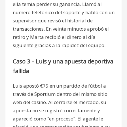
ella temía perder su ganancia. Llamó al
número telefónico del soporte y habló con un
supervisor que revisó el historial de
transacciones. En veinte minutos aprobó el
retiro y Marta recibió el dinero al día
siguiente gracias a la rapidez del equipo.
Caso 3 – Luis y una apuesta deportiva
fallida
Luis apostó €75 en un partido de fútbol a
través de Sportium dentro del mismo sitio
web del casino. Al cerrarse el mercado, su
apuesta no se registró correctamente y
apareció como “en proceso”. El agente le
ofreció una compensación equivalente a su