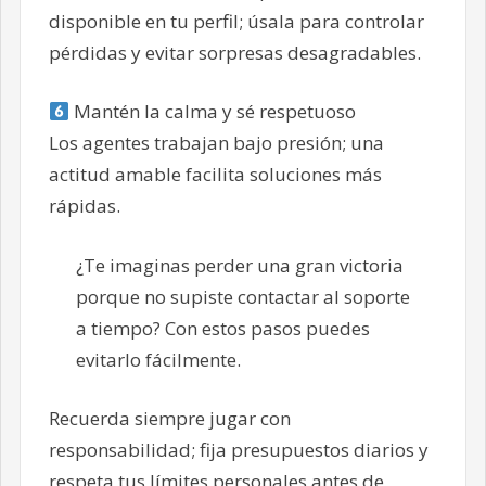
disponible en tu perfil; úsala para controlar
pérdidas y evitar sorpresas desagradables.
Mantén la calma y sé respetuoso
Los agentes trabajan bajo presión; una
actitud amable facilita soluciones más
rápidas.
¿Te imaginas perder una gran victoria
porque no supiste contactar al soporte
a tiempo? Con estos pasos puedes
evitarlo fácilmente.
Recuerda siempre jugar con
responsabilidad; fija presupuestos diarios y
respeta tus límites personales antes de