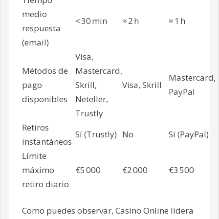
medio
< 30 min
≈ 2 h
≈ 1 h
respuesta
(email)
Visa,
Métodos de
Mastercard,
Mastercard,
pago
Skrill,
Visa, Skrill
PayPal
disponibles
Neteller,
Trustly
Retiros
Sí (Trustly)
No
Sí (PayPal)
instantáneos
Límite
máximo
€5 000
€2 000
€3 500
retiro diario
Como puedes observar, Casino Online lidera