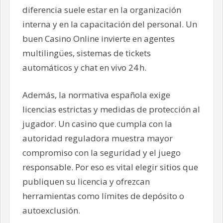
diferencia suele estar en la organización
interna y en la capacitación del personal. Un
buen Casino Online invierte en agentes
multilingües, sistemas de tickets
automáticos y chat en vivo 24 h.
Además, la normativa española exige
licencias estrictas y medidas de protección al
jugador. Un casino que cumpla con la
autoridad reguladora muestra mayor
compromiso con la seguridad y el juego
responsable. Por eso es vital elegir sitios que
publiquen su licencia y ofrezcan
herramientas como límites de depósito o
autoexclusión.