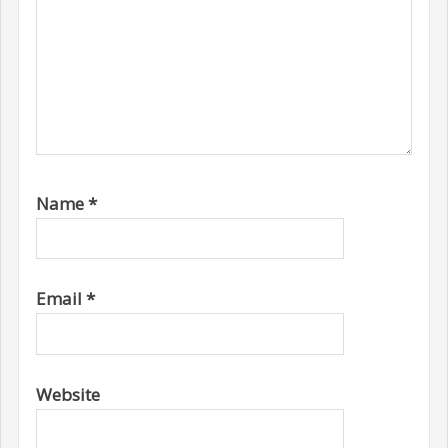
Name
*
Email
*
Website