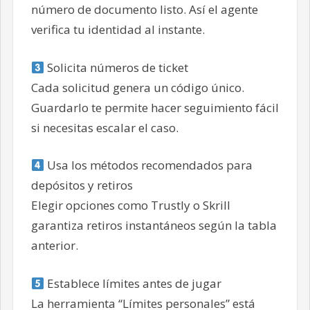
número de documento listo. Así el agente
verifica tu identidad al instante.
Solicita números de ticket
Cada solicitud genera un código único.
Guardarlo te permite hacer seguimiento fácil
si necesitas escalar el caso.
Usa los métodos recomendados para
depósitos y retiros
Elegir opciones como Trustly o Skrill
garantiza retiros instantáneos según la tabla
anterior.
Establece límites antes de jugar
La herramienta “Límites personales” está