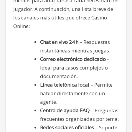
medios para adaptarse a cada necesidad del
jugador. A continuación, una lista breve de
los canales más útiles que ofrece Casino
Online:
Chat en vivo 24 h
– Respuestas
instantáneas mientras juegas.
Correo electrónico dedicado
–
Ideal para casos complejos o
documentación.
Línea telefónica local
– Permite
hablar directamente con un
agente.
Centro de ayuda FAQ
– Preguntas
frecuentes organizadas por tema.
Redes sociales oficiales
– Soporte