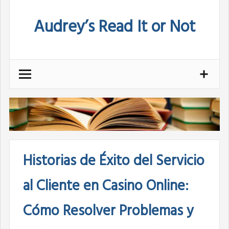
Skip
Audrey’s Read It or Not
to
content
Historias de Éxito del Servicio
al Cliente en Casino Online:
Cómo Resolver Problemas y