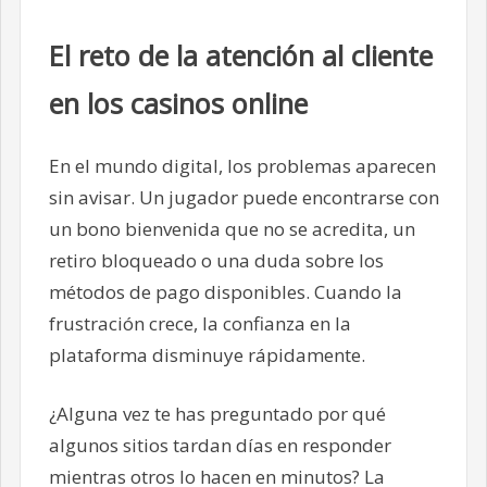
El reto de la atención al cliente
en los casinos online
En el mundo digital, los problemas aparecen
sin avisar. Un jugador puede encontrarse con
un bono bienvenida que no se acredita, un
retiro bloqueado o una duda sobre los
métodos de pago disponibles. Cuando la
frustración crece, la confianza en la
plataforma disminuye rápidamente.
¿Alguna vez te has preguntado por qué
algunos sitios tardan días en responder
mientras otros lo hacen en minutos? La