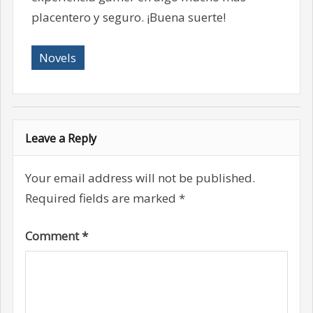
placentero y seguro. ¡Buena suerte!
Novels
Leave a Reply
Your email address will not be published.
Required fields are marked
*
Comment
*