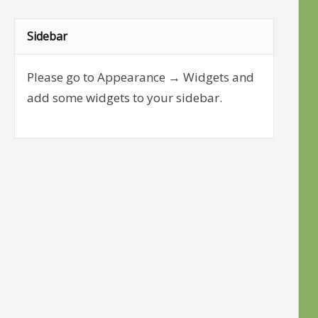
Sidebar
Please go to Appearance → Widgets and
add some widgets to your sidebar.