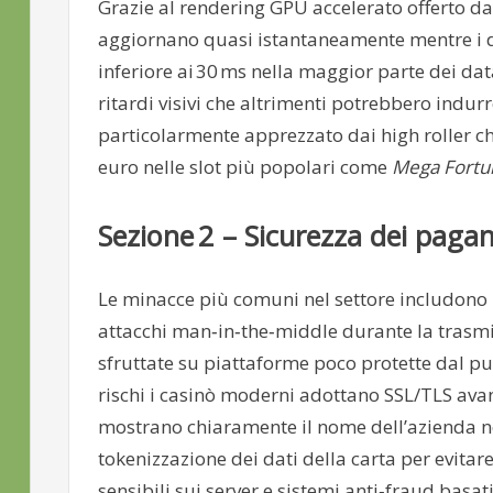
Grazie al rendering GPU accelerato offerto da
aggiornano quasi istantaneamente mentre i d
inferiore ai 30 ms nella maggior parte dei dat
ritardi visivi che altrimenti potrebbero indurr
particolarmente apprezzato dai high roller c
euro nelle slot più popolari come
Mega Fortu
Sezione 2 – Sicurezza dei paga
Le minacce più comuni nel settore includono 
attacchi man‑in‑the‑middle durante la trasmis
sfruttate su piattaforme poco protette dal pun
rischi i casinò moderni adottano SSL/TLS avan
mostrano chiaramente il nome dell’azienda nel
tokenizzazione dei dati della carta per evita
sensibili sui server e sistemi anti‑fraud basati