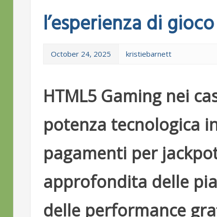
l’esperienza di gioco
October 24, 2025
kristiebarnett
HTML5 Gaming nei cas
potenza tecnologica in
pagamenti per jackpot 
approfondita delle pi
delle performance graf