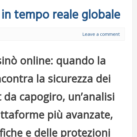
 in tempo reale globale
Leave a comment
inò online: quando la
contra la sicurezza dei
da capogiro, un’analisi
attaforme più avanzate,
iche e delle protezioni