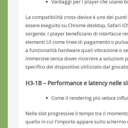
Vantaggi per i player che usano b
La compatibilità cross‑device è uno dei punti
essere eseguito su Chrome desktop, Safari iO
sorgente. I player beneficiano di interfacce
elementi UI come linee di pagamento o pulsant
a funzionalità hardware quali vibrazione o s
immersive senza dover ricorrere a soluzioni 
specifico del dispositivo utilizzato dal giocato
H3‑1B – Performance e latency nelle sl
Come il rendering più veloce influ
Nelle slot progressive il tempo tra il momento
quello in cui l’importo appare sullo schermo è