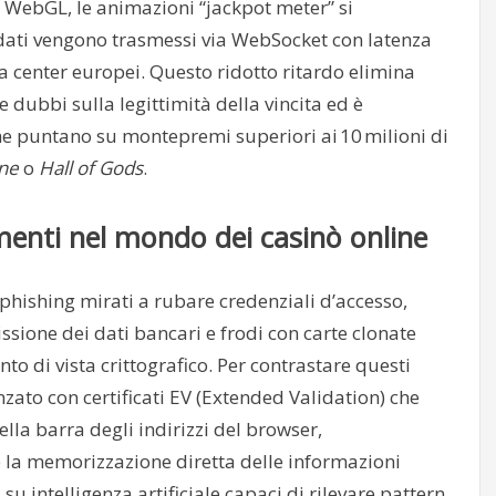
 WebGL, le animazioni “jackpot meter” si
ati vengono trasmessi via WebSocket con latenza
a center europei. Questo ridotto ritardo elimina
e dubbi sulla legittimità della vincita ed è
he puntano su montepremi superiori ai 10 milioni di
ne
o
Hall of Gods
.
menti nel mondo dei casinò online
phishing mirati a rubare credenziali d’accesso,
sione dei dati bancari e frodi con carte clonate
to di vista crittografico. Per contrastare questi
zato con certificati EV (Extended Validation) che
la barra degli indirizzi del browser,
re la memorizzazione diretta delle informazioni
 su intelligenza artificiale capaci di rilevare pattern