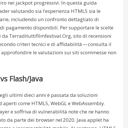
ro nei jackpot progressivi. In questa guida
ader valutando sia l’esperienza HTML5 sia le
iarie, includendo un confronto dettagliato di
 di pagamento disponibili. Per supportare le scelte
i da Terradituttifilmfestival.Org, sito di recensioni
condo criteri tecnici e di affidabilità — consulta il
 approfondire le valutazioni sui siti scommesse non
vs Flash/Java
gli ultimi dieci anni è passata da soluzioni
dard aperti come HTML5, WebGL e WebAssembly.
yer e soffriva di vulnerabilità note che ne hanno
ato da parte dei browser nel 2020. Java applet ha