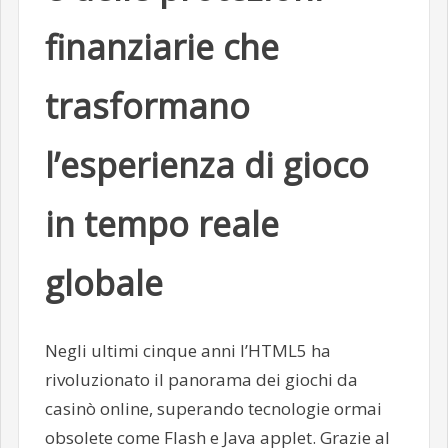
finanziarie che
trasformano
l’esperienza di gioco
in tempo reale
globale
Negli ultimi cinque anni l’HTML5 ha
rivoluzionato il panorama dei giochi da
casinò online, superando tecnologie ormai
obsolete come Flash e Java applet. Grazie al