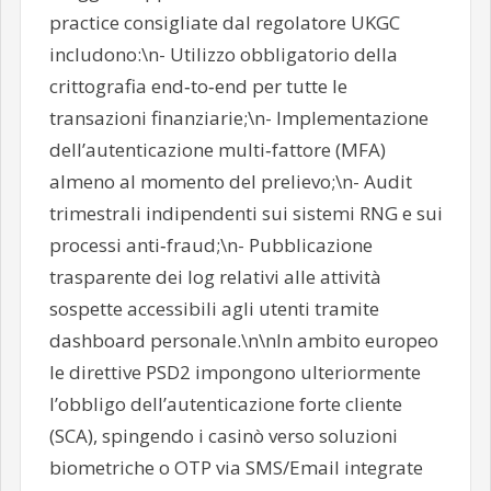
practice consigliate dal regolatore UKGC
includono:\n- Utilizzo obbligatorio della
crittografia end‑to‑end per tutte le
transazioni finanziarie;\n- Implementazione
dell’autenticazione multi‑fattore (MFA)
almeno al momento del prelievo;\n- Audit
trimestrali indipendenti sui sistemi RNG e sui
processi anti‑fraud;\n- Pubblicazione
trasparente dei log relativi alle attività
sospette accessibili agli utenti tramite
dashboard personale.\n\nIn ambito europeo
le direttive PSD2 impongono ulteriormente
l’obbligo dell’autenticazione forte cliente
(SCA), spingendo i casinò verso soluzioni
biometriche o OTP via SMS/Email integrate