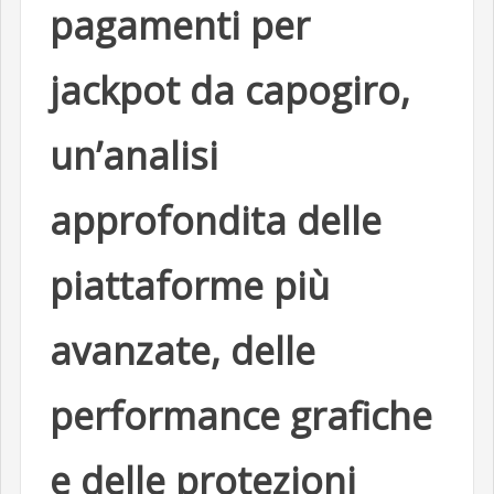
pagamenti per
jackpot da capogiro,
un’analisi
approfondita delle
piattaforme più
avanzate, delle
performance grafiche
e delle protezioni