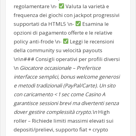
regolamentare \n-
Valuta la varietà e
frequenza dei giochi con jackpot progressivi
supportati da HTML5 \n-
Esamina le
opzioni di pagamento offerte e le relative
policy anti-frode \n-
Leggi le recensioni
della community su velocità payouts
\n\n### Consigli operativi per profili diversi
\n
Giocatore occasionale – Preferisce
interfacce semplici, bonus welcome generosi
e metodi tradizionali (PayPal/Carte). Un sito
con caricamento < 1 sec come Casino A
garantisce sessioni brevi ma divertenti senza
dover gestire complessità crypto.\n
High
roller – Richiede limiti massimi elevati sui
depositi/prelievi, supporto fiat + crypto