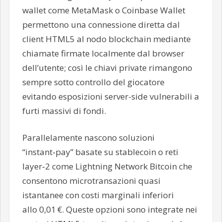
wallet come MetaMask o Coinbase Wallet
permettono una connessione diretta dal
client HTML5 al nodo blockchain mediante
chiamate firmate localmente dal browser
dell’utente; così le chiavi private rimangono
sempre sotto controllo del giocatore
evitando esposizioni server-side vulnerabili a
furti massivi di fondi.
Parallelamente nascono soluzioni
“instant‑pay” basate su stablecoin o reti
layer‑2 come Lightning Network Bitcoin che
consentono microtransazioni quasi
istantanee con costi marginali inferiori
allo 0,01 €. Queste opzioni sono integrate nei