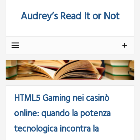
Skip
Audrey’s Read It or Not
to
content
HTML5 Gaming nei casinò
online: quando la potenza
tecnologica incontra la