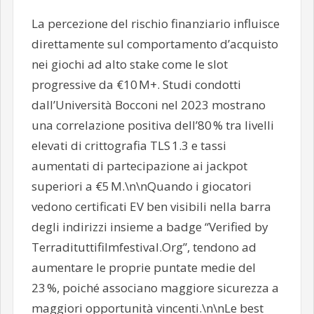
La percezione del rischio finanziario influisce
direttamente sul comportamento d’acquisto
nei giochi ad alto stake come le slot
progressive da €10 M+. Studi condotti
dall’Università Bocconi nel 2023 mostrano
una correlazione positiva dell’80 % tra livelli
elevati di crittografia TLS 1.3 e tassi
aumentati di partecipazione ai jackpot
superiori a €5 M.\n\nQuando i giocatori
vedono certificati EV ben visibili nella barra
degli indirizzi insieme a badge “Verified by
Terradituttifilmfestival.Org”, tendono ad
aumentare le proprie puntate medie del
23 %, poiché associano maggiore sicurezza a
maggiori opportunità vincenti.\n\nLe best