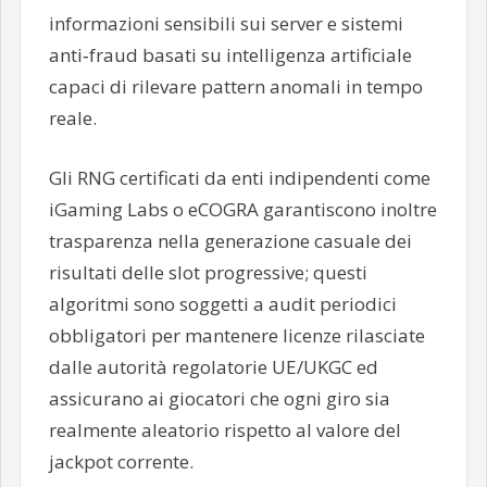
informazioni sensibili sui server e sistemi
anti‑fraud basati su intelligenza artificiale
capaci di rilevare pattern anomali in tempo
reale.
Gli RNG certificati da enti indipendenti come
iGaming Labs o eCOGRA garantiscono inoltre
trasparenza nella generazione casuale dei
risultati delle slot progressive; questi
algoritmi sono soggetti a audit periodici
obbligatori per mantenere licenze rilasciate
dalle autorità regolatorie UE/UKGC ed
assicurano ai giocatori che ogni giro sia
realmente aleatorio rispetto al valore del
jackpot corrente.