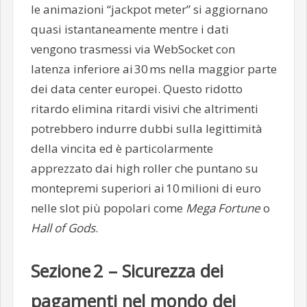
le animazioni “jackpot meter” si aggiornano
quasi istantaneamente mentre i dati
vengono trasmessi via WebSocket con
latenza inferiore ai 30 ms nella maggior parte
dei data center europei. Questo ridotto
ritardo elimina ritardi visivi che altrimenti
potrebbero indurre dubbi sulla legittimità
della vincita ed è particolarmente
apprezzato dai high roller che puntano su
montepremi superiori ai 10 milioni di euro
nelle slot più popolari come
Mega Fortune
o
Hall of Gods
.
Sezione 2 – Sicurezza dei
pagamenti nel mondo dei