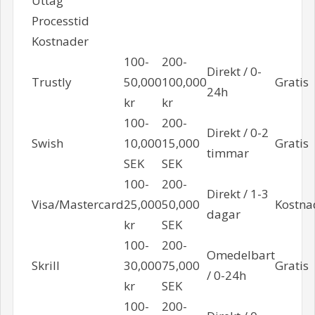
Uttag
Processtid
Kostnader
100-
200-
Direkt / 0-
Trustly
50,000
100,000
Gratis
24h
kr
kr
100-
200-
Direkt / 0-2
Swish
10,000
15,000
Gratis
timmar
SEK
SEK
100-
200-
Direkt / 1-3
Visa/Mastercard
25,000
50,000
Kostnad
dagar
kr
SEK
100-
200-
Omedelbart
Skrill
30,000
75,000
Gratis
/ 0-24h
kr
SEK
100-
200-