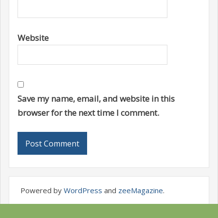
Website
Save my name, email, and website in this
browser for the next time I comment.
Powered by
WordPress
and
zeeMagazine
.