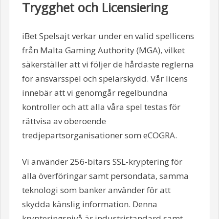
Trygghet och Licensiering
iBet Spelsajt verkar under en valid spellicens
från Malta Gaming Authority (MGA), vilket
säkerställer att vi följer de hårdaste reglerna
för ansvarsspel och spelarskydd. Vår licens
innebär att vi genomgår regelbundna
kontroller och att alla våra spel testas för
rättvisa av oberoende
tredjepartsorganisationer som eCOGRA.
Vi använder 256-bitars SSL-kryptering för
alla överföringar samt persondata, samma
teknologi som banker använder för att
skydda känslig information. Denna
krypteringsnivå är industristandard samt