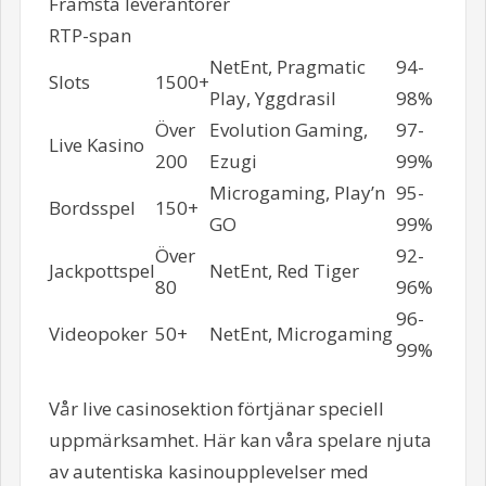
Främsta leverantörer
RTP-span
NetEnt, Pragmatic
94-
Slots
1500+
Play, Yggdrasil
98%
Över
Evolution Gaming,
97-
Live Kasino
200
Ezugi
99%
Microgaming, Play’n
95-
Bordsspel
150+
GO
99%
Över
92-
Jackpottspel
NetEnt, Red Tiger
80
96%
96-
Videopoker
50+
NetEnt, Microgaming
99%
Vår live casinosektion förtjänar speciell
uppmärksamhet. Här kan våra spelare njuta
av autentiska kasinoupplevelser med