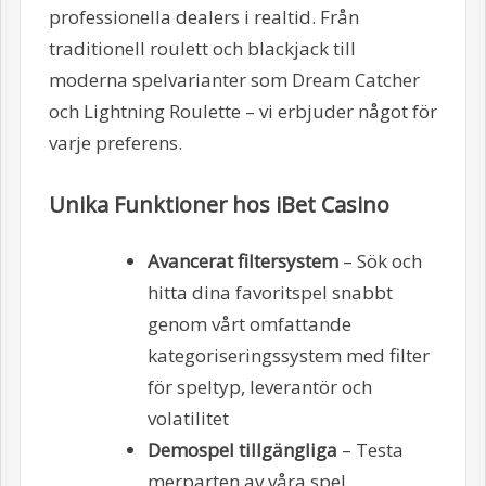
professionella dealers i realtid. Från
traditionell roulett och blackjack till
moderna spelvarianter som Dream Catcher
och Lightning Roulette – vi erbjuder något för
varje preferens.
Unika Funktioner hos iBet Casino
Avancerat filtersystem
– Sök och
hitta dina favoritspel snabbt
genom vårt omfattande
kategoriseringssystem med filter
för speltyp, leverantör och
volatilitet
Demospel tillgängliga
– Testa
merparten av våra spel