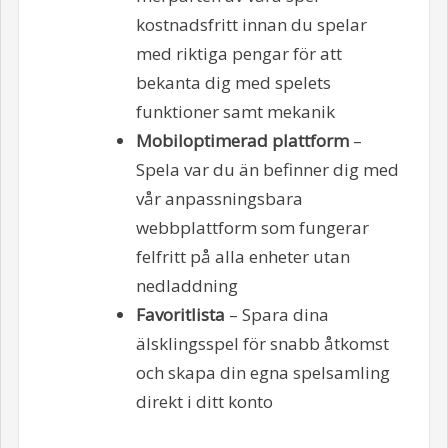
kostnadsfritt innan du spelar
med riktiga pengar för att
bekanta dig med spelets
funktioner samt mekanik
Mobiloptimerad plattform
–
Spela var du än befinner dig med
vår anpassningsbara
webbplattform som fungerar
felfritt på alla enheter utan
nedladdning
Favoritlista
– Spara dina
älsklingsspel för snabb åtkomst
och skapa din egna spelsamling
direkt i ditt konto