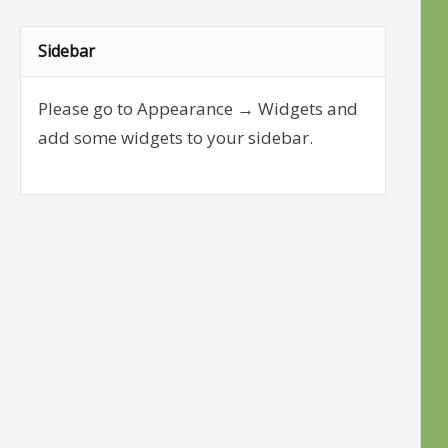
Sidebar
Please go to Appearance → Widgets and
add some widgets to your sidebar.