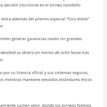
ia decidió inscribirse en el torneo navideño
 extra además del premio especial “Giro doble”.
s:
miten generar ganancias reales sin grandes
e devolvió su dinero en menos de ocho horas tras
o.
 por su licencia oficial y sus sistemas seguros,
os mientras mantiene elevados estándares éticos.
ealmente sumen valor, donde los torneos festivos