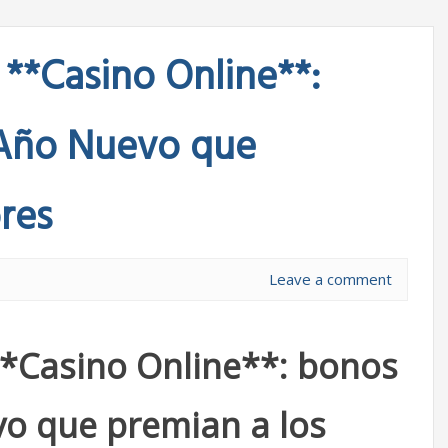
 **Casino Online**:
 Año Nuevo que
res
Leave a comment
**Casino Online**: bonos
vo que premian a los