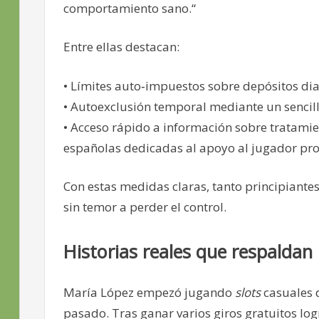
comportamiento sano.“
Entre ellas destacan:
• Límites auto‑impuestos sobre depósitos dia
• Autoexclusión temporal mediante un sencill
• Acceso rápido a información sobre tratamie
españolas dedicadas al apoyo al jugador pro
Con estas medidas claras, tanto principiant
sin temor a perder el control.
Historias reales que respaldan l
María López empezó jugando
slots
casuales d
pasado. Tras ganar varios giros gratuitos lo