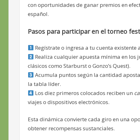
con oportunidades de ganar premios en efec
español.​
Pasos para participar en el torneo fest
Regístrate o ingresa a tu cuenta existente 
Realiza cualquier apuesta mínima en los ju
clásicos como Starburst o Gonzo’s Quest).
Acumula puntos según la cantidad apostad
la tabla líder.
Los diez primeros colocados reciben un
ca
viajes o dispositivos electrónicos.
Esta dinámica convierte cada giro en una opo
obtener recompensas sustanciales.