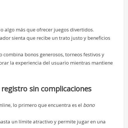
o algo más que ofrecer juegos divertidos.
or sienta que recibe un trato justo y beneficios
o combina bonos generosos, torneos festivos y
rar la experiencia del usuario mientras mantiene
 registro sin complicaciones
line, lo primero que encuentra es el
bono
asta un límite atractivo y permite jugar en una