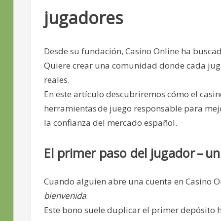
jugadores
Desde su fundación, Casino Online ha buscad
Quiere crear una comunidad donde cada jugad
reales.
En este artículo descubriremos cómo el casin
herramientas de juego responsable para mejo
la confianza del mercado español.
El primer paso del jugador – un
Cuando alguien abre una cuenta en Casino On
bienvenida
.
Este bono suele duplicar el primer depósito h