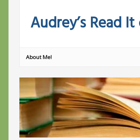
Skip
to
Audrey’s Read It
content
About Me!