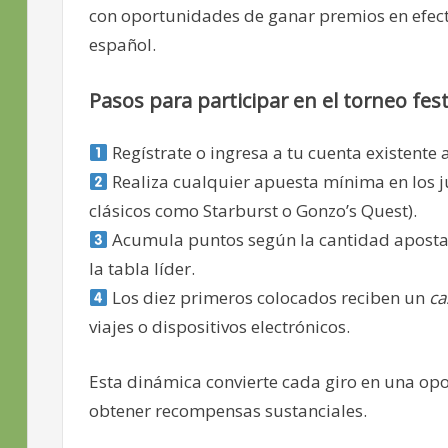
con oportunidades de ganar premios en efec
español.​
Pasos para participar en el torneo fest
Regístrate o ingresa a tu cuenta existente 
Realiza cualquier apuesta mínima en los ju
clásicos como Starburst o Gonzo’s Quest).
Acumula puntos según la cantidad apostad
la tabla líder.
Los diez primeros colocados reciben un
ca
viajes o dispositivos electrónicos.
Esta dinámica convierte cada giro en una opo
obtener recompensas sustanciales.