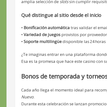
amplia selección de
slots
sin cumplir requisit
Qué distingue al sitio desde el inicio
•
Bonificación automática
tras validar el emai
•
Variedad de juegos
provistos por proveedor
•
Soporte multilingüe
disponible las 24 horas 
¿Te imaginas entrar en una plataforma donde
Esa es la promesa que hace este casino con su
Bonos de temporada y torneos 
Cada año llega el momento ideal para recompe
Nuevo
.
Durante esta celebración se lanzan promocio