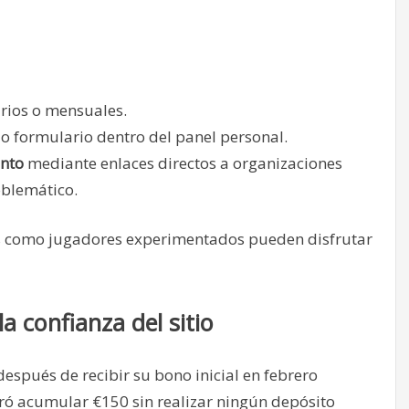
rios o mensuales.
o formulario dentro del panel personal.
ento
mediante enlaces directos a organizaciones
blemático.​
es como jugadores experimentados pueden disfrutar
a confianza del sitio
espués de recibir su bono inicial en febrero
gró acumular €150 sin realizar ningún depósito