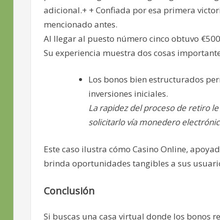
adicional.+ + Confiada por esa primera victor
mencionado antes.
Al llegar al puesto número cinco obtuvo €500
Su experiencia muestra dos cosas importante
Los bonos bien estructurados per
inversiones iniciales.
La rapidez del proceso de retiro l
solicitarlo vía monedero electrónic
Este caso ilustra cómo Casino Online, apoyado
brinda oportunidades tangibles a sus usuari
Conclusión
Si buscas una casa virtual donde los bonos r