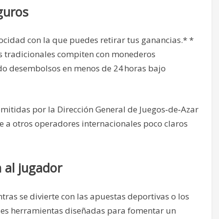
guros
elocidad con la que puedes retirar tus ganancias.* *
as tradicionales compiten con monederos
ando desembolsos en menos de 24 horas bajo
emitidas por la Dirección General de Juegos​‑​de‑Azar
te a otros operadores internacionales poco claros
 al jugador
tras se divierte con las apuestas deportivas o los
ples herramientas diseñadas para fomentar un