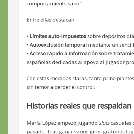
comportamiento sano.“
Entre ellas destacan:
•
Límites auto‑impuestos
sobre depósitos dia
•
Autoexclusión temporal
mediante un sencill
•
Acceso rápido a información sobre tratami
españolas dedicadas al apoyo al jugador pro
Con estas medidas claras, tanto principiant
sin temor a perder el control.
Historias reales que respaldan l
María López empezó jugando
slots
casuales d
pasado. Tras ganar varios giros gratuitos lo