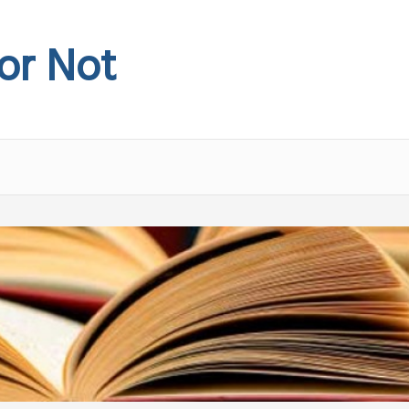
 or Not