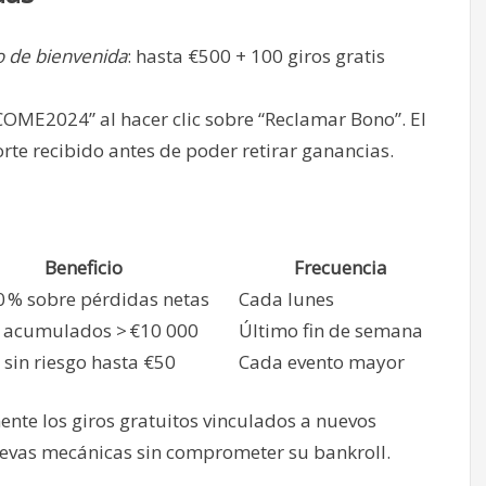
 de bienvenida
: hasta €500 + 100 giros gratis
COME2024” al hacer clic sobre “Reclamar Bono”. El
orte recibido antes de poder retirar ganancias.
Beneficio
Frecuencia
0 % sobre pérdidas netas
Cada lunes
 acumulados > €10 000
Último fin de semana
sin riesgo hasta €50
Cada evento mayor
nte los giros gratuitos vinculados a nuevos
evas mecánicas sin comprometer su bankroll.