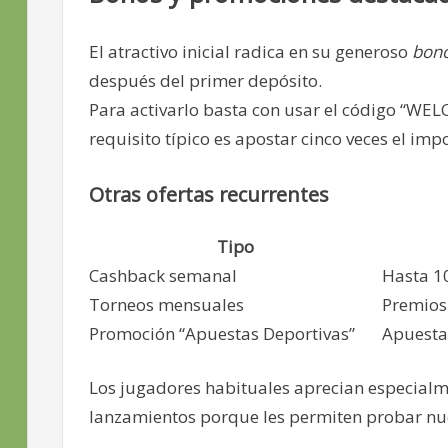
El atractivo inicial radica en su generoso
bono
después del primer depósito.
Para activarlo basta con usar el código “WEL
requisito típico es apostar cinco veces el imp
Otras ofertas recurrentes
Tipo
Cashback semanal
Hasta 1
Torneos mensuales
Premios
Promoción “Apuestas Deportivas”
Apuesta 
Los jugadores habituales aprecian especialme
lanzamientos porque les permiten probar nu