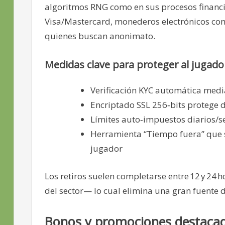
algoritmos RNG como en sus procesos financie
Visa/Mastercard, monederos electrónicos como
quienes buscan anonimato.
Medidas clave para proteger al jugado
Verificación KYC automática medi
Encriptado SSL 256‑bits protege 
Límites auto‑impuestos diarios/s
Herramienta “Tiempo fuera” que 
jugador
Los retiros suelen completarse entre 12 y 2
del sector— lo cual elimina una gran fuente d
Bonos y promociones destaca