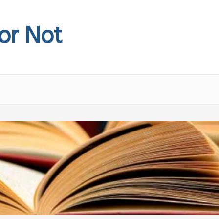
 or Not