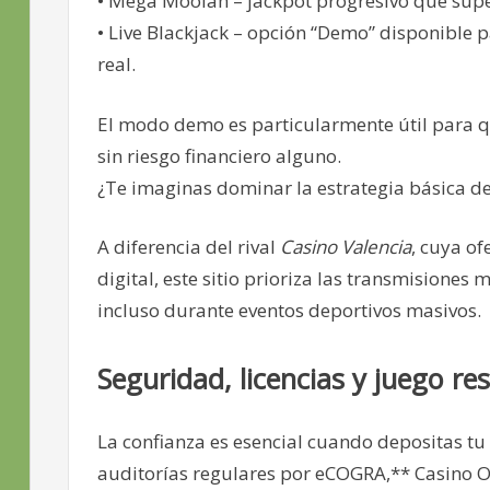
• Mega Moolah – jackpot progresivo que supe
• Live Blackjack – opción “Demo” disponible p
real.
El modo demo es particularmente útil para q
sin riesgo financiero alguno.
¿Te imaginas dominar la estrategia básica de
A diferencia del rival
Casino Valencia
, cuya o
digital, este sitio prioriza las transmisiones
incluso durante eventos deportivos masivos.
Seguridad, licencias y juego r
La confianza es esencial cuando depositas tu 
auditorías regulares por eCOGRA,** Casino On