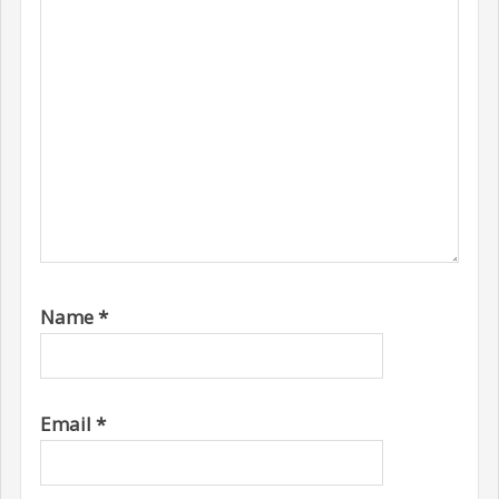
Name
*
Email
*