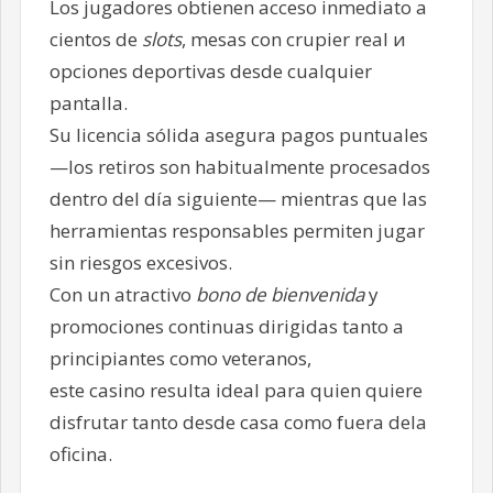
Los jugadores obtienen acceso inmediato a
cientos de
slots
, mesas con crupier real и
opciones deportivas desde cualquier
pantalla.
Su licencia sólida asegura pagos puntuales
—los retiros son habitualmente procesados
dentro del día siguiente— mientras que las
herramientas responsables permiten jugar
sin riesgos excesivos.
Con un atractivo
bono de bienvenida
​ y
promociones continuas dirigidas tanto a
principiantes como veteranos,
este casino resulta ideal para quien quiere
disfrutar tanto desde casa como fuera dela
oficina.