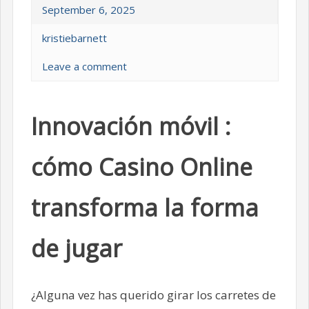
September 6, 2025
kristiebarnett
Leave a comment
Innovación móvil :
cómo Casino Online
transforma la forma
de jugar
¿Alguna vez has querido girar los carretes de