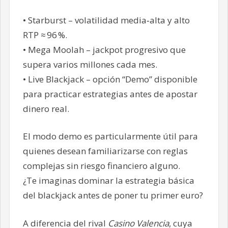
• Starburst – volatilidad media‑alta y alto
RTP ≈ 96 %.
• Mega Moolah – jackpot progresivo que
supera varios millones cada mes.
• Live Blackjack – opción “Demo” disponible
para practicar estrategias antes de apostar
dinero real.
El modo demo es particularmente útil para
quienes desean familiarizarse con reglas
complejas sin riesgo financiero alguno.
¿Te imaginas dominar la estrategia básica
del blackjack antes de poner tu primer euro?
A diferencia del rival
Casino Valencia
, cuya