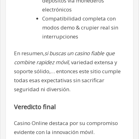
depósitos vía monederos
electrónicos
Compatibilidad completa con
modos demo & crupier real sin
interrupciones
En resumen,
si buscas un casino fiable que
combine rapidez móvil,
variedad extensa ​y
soporte sólido,…​ entonces este sitio cumple
todas esas expectativas sin sacrificar
seguridad ni diversión.
Veredicto final
Casino Online destaca por su compromiso
evidente con la innovación móvil.