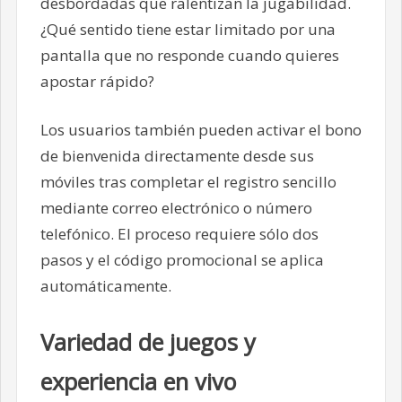
desbordadas que ralentizan la jugabilidad.
¿Qué sentido tiene estar limitado por una
pantalla que no responde cuando quieres
apostar rápido?
Los usuarios también pueden activar el bono
de bienvenida directamente desde sus
móviles tras completar el registro sencillo
mediante correo electrónico o número
telefónico.​ El proceso requiere sólo dos
pasos y el código promocional se aplica
automáticamente.
Variedad de juegos y
experiencia en vivo