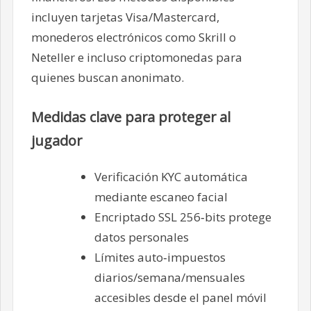
incluyen tarjetas Visa/Mastercard,
monederos electrónicos como Skrill o
Neteller e incluso criptomonedas para
quienes buscan anonimato.
Medidas clave para proteger al
jugador
Verificación KYC automática
mediante escaneo facial
Encriptado SSL 256‑bits protege
datos personales
Límites auto‑impuestos
diarios/semana/mensuales
accesibles desde el panel móvil