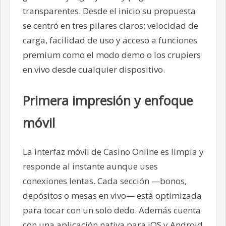
transparentes.​ Desde el inicio su propuesta
se centró en tres pilares claros: velocidad de
carga, facilidad de uso y acceso a funciones
premium como el modo demo o los crupiers
en vivo desde cualquier dispositivo.
Primera impresión y enfoque
móvil
La interfaz móvil de Casino Online es limpia y
responde al instante aunque uses
conexiones lentas.​ Cada sección —bonos,
depósitos o mesas en vivo— está optimizada
para tocar con un solo dedo.​ Además cuenta
con una aplicación nativa para iOS y Android