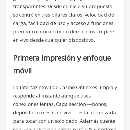
transparentes.​ Desde el inicio su propuesta
se centró en tres pilares claros: velocidad de
carga, facilidad de uso y acceso a funciones
premium como el modo demo o los crupiers
en vivo desde cualquier dispositivo.
Primera impresión y enfoque
móvil
La interfaz móvil de Casino Online es limpia y
responde al instante aunque uses
conexiones lentas.​ Cada sección —bonos,
depósitos o mesas en vivo— está optimizada
para tocar con un solo dedo.​ Además cuenta
con una aplicación nativa para iOS y Android