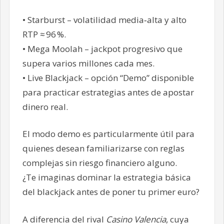
• Starburst – volatilidad media‑alta y alto
RTP ≈ 96 %.
• Mega Moolah – jackpot progresivo que
supera varios millones cada mes.
• Live Blackjack – opción “Demo” disponible
para practicar estrategias antes de apostar
dinero real.
El modo demo es particularmente útil para
quienes desean familiarizarse con reglas
complejas sin riesgo financiero alguno.
¿Te imaginas dominar la estrategia básica
del blackjack antes de poner tu primer euro?
A diferencia del rival
Casino Valencia
, cuya