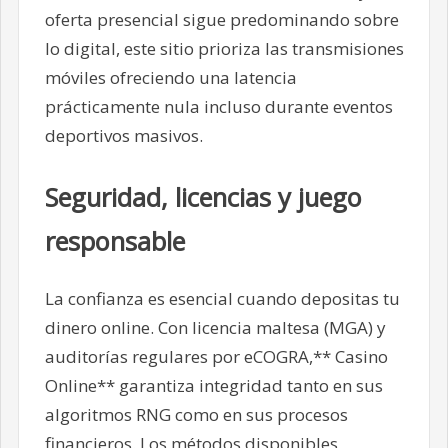
oferta presencial sigue predominando sobre
lo digital, este sitio prioriza las transmisiones
móviles ofreciendo una latencia
prácticamente nula incluso durante eventos
deportivos masivos.
Seguridad, licencias y juego
responsable
La confianza es esencial cuando depositas tu
dinero online.​ Con licencia maltesa (MGA) y
auditorías regulares por eCOGRA,** Casino
Online** garantiza integridad tanto en sus
algoritmos RNG como en sus procesos
financieros.​ Los métodos disponibles