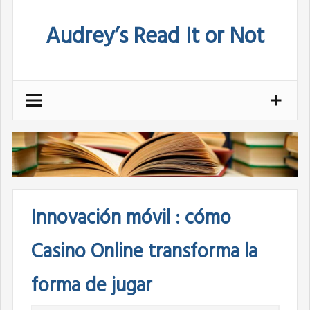
Skip
Audrey’s Read It or Not
to
content
Innovación móvil : cómo
Casino Online transforma la
forma de jugar