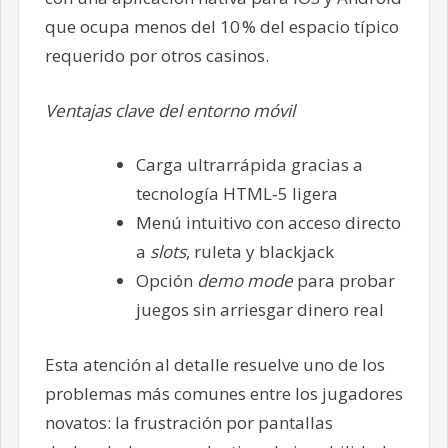
que ocupa menos del 10 % del espacio típico
requerido por otros casinos.
Ventajas clave del entorno móvil
Carga ultrarrápida gracias a
tecnología HTML‑5 ligera
Menú intuitivo con acceso directo
a
slots
, ruleta y blackjack
Opción
demo mode
para probar
juegos sin arriesgar dinero real
Esta atención al detalle resuelve uno de los
problemas más comunes entre los jugadores
novatos: la frustración por pantallas