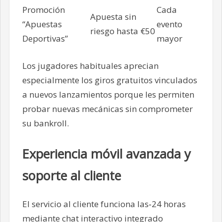
Promoción
Cada
Apuesta sin
“Apuestas
evento
riesgo hasta €50
Deportivas”
mayor
Los jugadores habituales aprecian
especialmente los giros gratuitos vinculados
a nuevos lanzamientos porque les permiten
probar nuevas mecánicas sin comprometer
su bankroll.
Experiencia móvil avanzada y
soporte al cliente
El servicio al cliente funciona las‑24 horas
mediante chat interactivo integrado