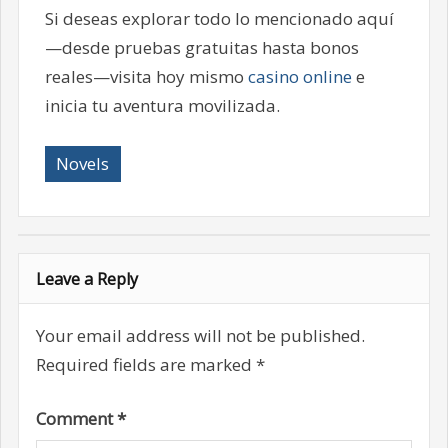
Si deseas explorar todo lo mencionado aquí
—desde pruebas gratuitas hasta bonos
reales—visita hoy mismo
casino online
e
inicia tu aventura movilizada.
Novels
Leave a Reply
Your email address will not be published.
Required fields are marked
*
Comment
*