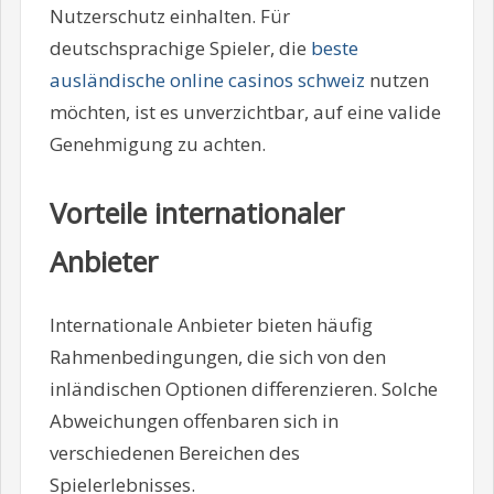
Nutzerschutz einhalten. Für
deutschsprachige Spieler, die
beste
ausländische online casinos schweiz
nutzen
möchten, ist es unverzichtbar, auf eine valide
Genehmigung zu achten.
Vorteile internationaler
Anbieter
Internationale Anbieter bieten häufig
Rahmenbedingungen, die sich von den
inländischen Optionen differenzieren. Solche
Abweichungen offenbaren sich in
verschiedenen Bereichen des
Spielerlebnisses.