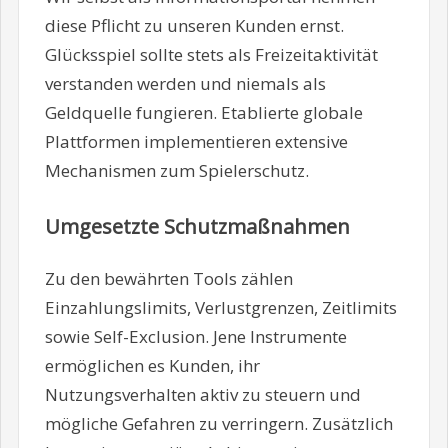
diese Pflicht zu unseren Kunden ernst.
Glücksspiel sollte stets als Freizeitaktivität
verstanden werden und niemals als
Geldquelle fungieren. Etablierte globale
Plattformen implementieren extensive
Mechanismen zum Spielerschutz.
Umgesetzte Schutzmaßnahmen
Zu den bewährten Tools zählen
Einzahlungslimits, Verlustgrenzen, Zeitlimits
sowie Self-Exclusion. Jene Instrumente
ermöglichen es Kunden, ihr
Nutzungsverhalten aktiv zu steuern und
mögliche Gefahren zu verringern. Zusätzlich