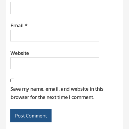
Email
*
Website
Save my name, email, and website in this
browser for the next time I comment.