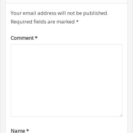
Your email address will not be published.
Required fields are marked
*
Comment
*
Name
*