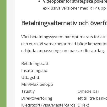
Videopoker för strategiska pokere
exklusiva versioner med RTP upp 
Betalningsalternativ och överf
Vårt betalningssystem har optimerats för att
och euro. Vi samarbetar med både konvention
erbjuda anpassning som passar din vardag.
Betalningssätt
Insättningstid
Uttagstid
Min/Max belopp
Trustly
Omedelbar
Direktöverföring
ett till tre ban
Kreditkort (Visa/Mastercard)
Direkt