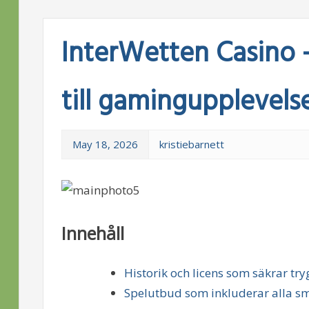
InterWetten Casino 
till gamingupplevels
May 18, 2026
kristiebarnett
Innehåll
Historik och licens som säkrar tr
Spelutbud som inkluderar alla s