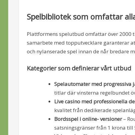
Spelbibliotek som omfattar al
Plattformens spelutbud omfattar över 2000 t
samarbete med topputvecklare garanterar att d
och nylanserade spel innan de når bredare 
Kategorier som definierar vårt utbud
Spelautomater med progressiva j
titlar där vinsterna regelbundet ö
Live casino med professionella de
kvalitet från dedikerade spelanläg
Bordsspel i online- versioner
– Rou
satsningsgränser från 1 krona till