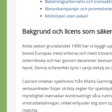
Betalningsalternativ och transakt
Bonuskampanjer och promotioner 
Mobilspel utan avkall
Bakgrund och licens som säkers
Ända sedan grundandet 1990 har vi byggt upp
bland Europas mest erfarna och mest trovär
österrikiska och har genom decennier bevisat
hand. Denna erfarenhet syns i varje detalj av 
Casinot innehar spellicens från Malta Gaming 
verksamheter följer strikta regler för spelsk
myndighet övervakar kontinuerligt våra rutin
vinstutbetalningar, vilket erbjuder dig som s
matcha.