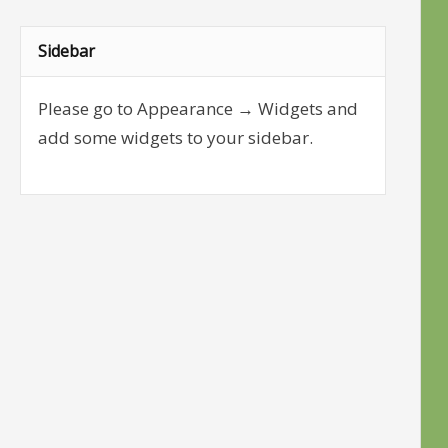
Sidebar
Please go to Appearance → Widgets and
add some widgets to your sidebar.