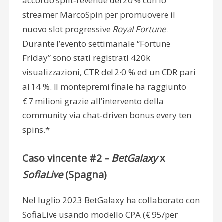
accordo split‐revenue del 20 % con lo
streamer MarcoSpin per promuovere il
nuovo slot progressive
Royal Fortune
.
Durante l’evento settimanale “Fortune
Friday” sono stati registrati 420k
visualizzazioni, CTR del 2·0 % ed un CDR pari
al 14 %. Il montepremi finale ha raggiunto
€ 7 milioni grazie all’intervento della
community via chat‐driven bonus every ten
spins.*
Caso vincente #2 –
BetGalaxy
x
SofiaLive
(Spagna)
Nel luglio 2023 BetGalaxy ha collaborato con
SofiaLive usando modello CPA (€ 95/per