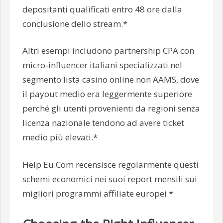
depositanti qualificati entro 48 ore dalla
conclusione dello stream.*
Altri esempi includono partnership CPA con
micro‑influencer italiani specializzati nel
segmento lista casino online non AAMS, dove
il payout medio era leggermente superiore
perché gli utenti provenienti da regioni senza
licenza nazionale tendono ad avere ticket
medio più elevati.*
Help Eu.Com recensisce regolarmente questi
schemi economici nei suoi report mensili sui
migliori programmi affiliate europei.*