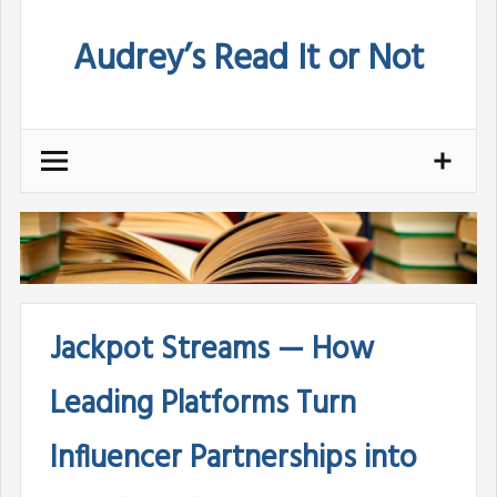
Skip
Audrey’s Read It or Not
to
content
Jackpot Streams — How
Leading Platforms Turn
Influencer Partnerships into