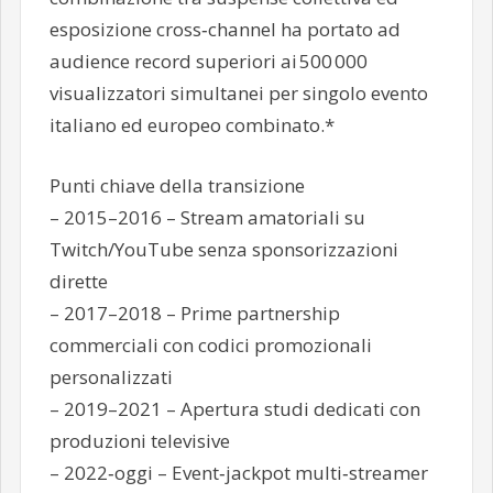
esposizione cross‑channel ha portato ad
audience record superiori ai 500 000
visualizzatori simultanei per singolo evento
italiano ed europeo combinato.*
Punti chiave della transizione
– 2015–2016 – Stream amatoriali su
Twitch/YouTube senza sponsorizzazioni
dirette
– 2017–2018 – Prime partnership
commerciali con codici promozionali
personalizzati
– 2019–2021 – Apertura studi dedicati con
produzioni televisive
– 2022‑oggi – Event‑jackpot multi‑streamer