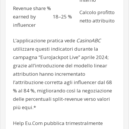
Revenue share %
Calcolo profitto
earned by
18–25 %
netto attribuito
influencer
L’applicazione pratica vede
CasinoABC
utilizzare questi indicatori durante la
campagna “EuroJackpot Live” aprile 2024;
grazie all’introduzione del modello linear
attribution hanno incrementato
l’attribuzione corretta agli influencer dal 68
% al 84 %, migliorando così la negoziazione
delle percentuali split‐revenue verso valori
più equi.*
Help Eu.Com pubblica trimestralmente