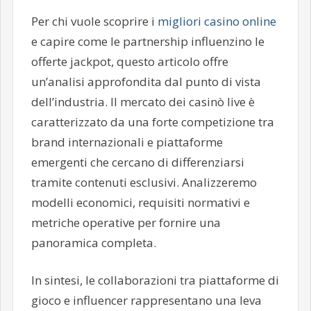
Per chi vuole scoprire i
migliori casino online
e capire come le partnership influenzino le
offerte jackpot, questo articolo offre
un’analisi approfondita dal punto di vista
dell’industria. Il mercato dei casinò live è
caratterizzato da una forte competizione tra
brand internazionali e piattaforme
emergenti che cercano di differenziarsi
tramite contenuti esclusivi. Analizzeremo
modelli economici, requisiti normativi e
metriche operative per fornire una
panoramica completa.
In sintesi, le collaborazioni tra piattaforme di
gioco e influencer rappresentano una leva