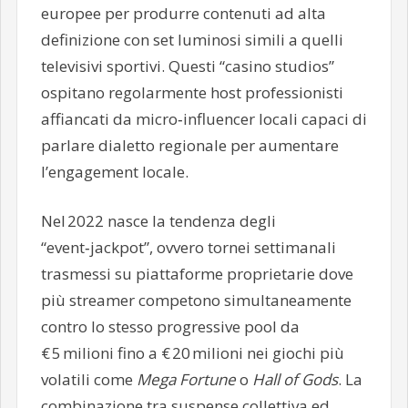
europee per produrre contenuti ad alta
definizione con set luminosi simili a quelli
televisivi sportivi. Questi “casino studios”
ospitano regolarmente host professionisti
affiancati da micro‑influencer locali capaci di
parlare dialetto regionale per aumentare
l’engagement locale.
Nel 2022 nasce la tendenza degli
“event‑jackpot”, ovvero tornei settimanali
trasmessi su piattaforme proprietarie dove
più streamer competono simultaneamente
contro lo stesso progressive pool da
€ 5 milioni fino a € 20 milioni nei giochi più
volatili come
Mega Fortune
o
Hall of Gods
. La
combinazione tra suspense collettiva ed