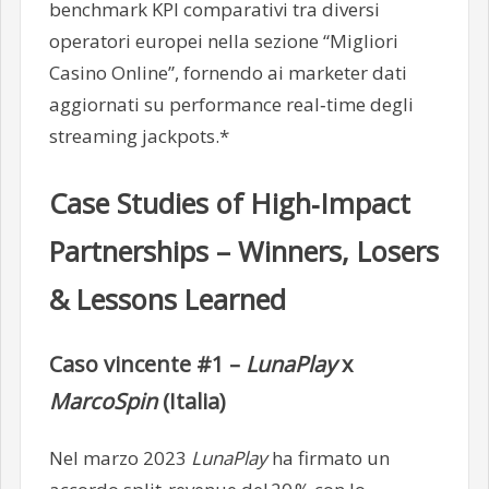
benchmark KPI comparativi tra diversi
operatori europei nella sezione “Migliori
Casino Online”, fornendo ai marketer dati
aggiornati su performance real‐time degli
streaming jackpots.*
Case Studies of High‑Impact
Partnerships – Winners, Losers
& Lessons Learned
Caso vincente #1 –
LunaPlay
x
MarcoSpin
(Italia)
Nel marzo 2023
LunaPlay
ha firmato un