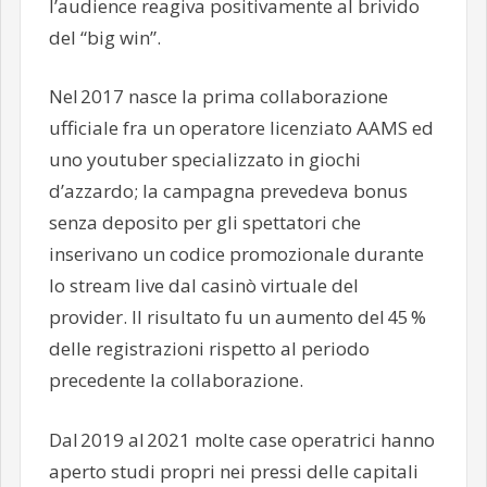
l’audience reagiva positivamente al brivido
del “big win”.
Nel 2017 nasce la prima collaborazione
ufficiale fra un operatore licenziato AAMS ed
uno youtuber specializzato in giochi
d’azzardo; la campagna prevedeva bonus
senza deposito per gli spettatori che
inserivano un codice promozionale durante
lo stream live dal casinò virtuale del
provider. Il risultato fu un aumento del 45 %
delle registrazioni rispetto al periodo
precedente la collaborazione.
Dal 2019 al 2021 molte case operatrici hanno
aperto studi propri nei pressi delle capitali