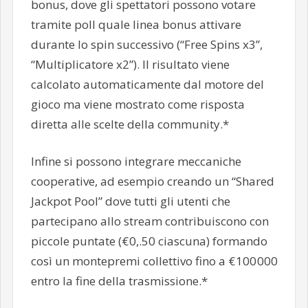
bonus, dove gli spettatori possono votare
tramite poll quale linea bonus attivare
durante lo spin successivo (“Free Spins x3”,
“Multiplicatore x2”). Il risultato viene
calcolato automaticamente dal motore del
gioco ma viene mostrato come risposta
diretta alle scelte della community.*
Infine si possono integrare meccaniche
cooperative, ad esempio creando un “Shared
Jackpot Pool” dove tutti gli utenti che
partecipano allo stream contribuiscono con
piccole puntate (€ 0,.50 ciascuna) formando
così un montepremi collettivo fino a € 100 000
entro la fine della trasmissione.*