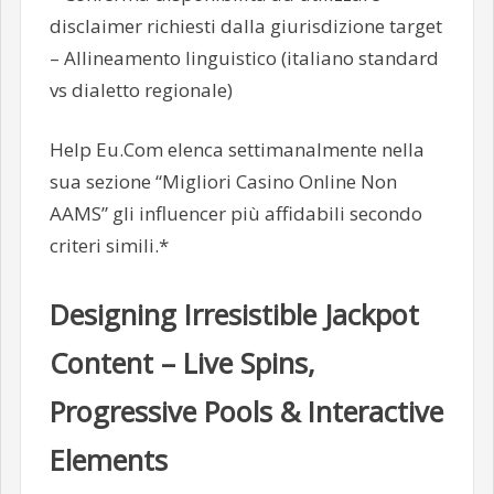
disclaimer richiesti dalla giurisdizione target
– Allineamento linguistico (italiano standard
vs dialetto regionale)
Help Eu.Com elenca settimanalmente nella
sua sezione “Migliori Casino Online Non
AAMS” gli influencer più affidabili secondo
criteri simili.*
Designing Irresistible Jackpot
Content – Live Spins,
Progressive Pools & Interactive
Elements