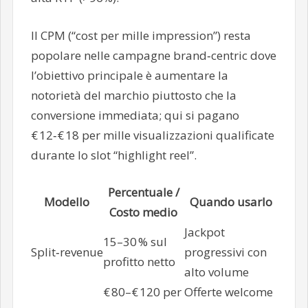
Il CPM (“cost per mille impression”) resta
popolare nelle campagne brand‑centric dove
l’obiettivo principale è aumentare la
notorietà del marchio piuttosto che la
conversione immediata; qui si pagano
€ 12‑€ 18 per mille visualizzazioni qualificate
durante lo slot “highlight reel”.
Percentuale /
Modello
Quando usarlo
Costo medio
Jackpot
15–30 % sul
Split‑revenue
progressivi con
profitto netto
alto volume
€ 80–€ 120 per
Offerte welcome