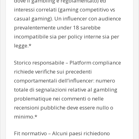
dove il gambling è regolamentato) ed
interessi correlati (gaming competitivo vs
casual gaming). Un influencer con audience
prevalentemente under 18 sarebbe
incompatibile sia per policy interne sia per
legge.*
Storico responsabile – Platform compliance
richiede verifiche sui precedenti
comportamentali dell’influencer: numero
totale di segnalazioni relative al gambling
problematique nei commenti o nelle
recensioni pubbliche deve essere nullo o
minimo.*
Fit normativo – Alcuni paesi richiedono