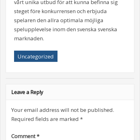
vårt unika utbud för att kunna befinna sig
steget före konkurrensen och erbjuda
spelaren den allra optimala möjliga
spelupplevelse inom den svenska svenska
marknaden.
Uncategorized
Leave a Reply
Your email address will not be published.
Required fields are marked
*
Comment
*