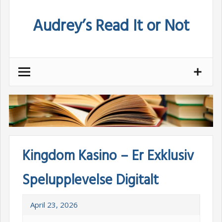
Skip
Audrey’s Read It or Not
to
content
Kingdom Kasino – Er Exklusiv
Spelupplevelse Digitalt
April 23, 2026