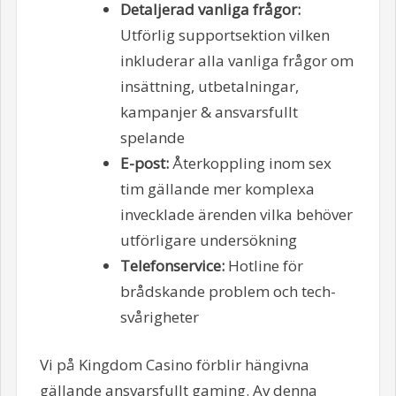
Detaljerad vanliga frågor:
Utförlig supportsektion vilken
inkluderar alla vanliga frågor om
insättning, utbetalningar,
kampanjer & ansvarsfullt
spelande
E-post:
Återkoppling inom sex
tim gällande mer komplexa
invecklade ärenden vilka behöver
utförligare undersökning
Telefonservice:
Hotline för
brådskande problem och tech-
svårigheter
Vi på Kingdom Casino förblir hängivna
gällande ansvarsfullt gaming. Av denna