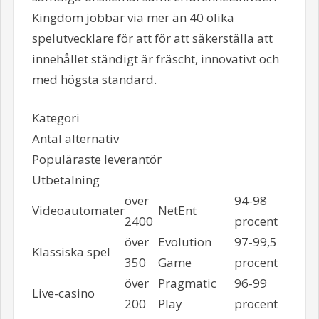
Kingdom jobbar via mer än 40 olika
spelutvecklare för att för att säkerställa att
innehållet ständigt är fräscht, innovativt och
med högsta standard.
Kategori
Antal alternativ
Populäraste leverantör
Utbetalning
över
94-98
Videoautomater
NetEnt
2400
procent
över
Evolution
97-99,5
Klassiska spel
350
Game
procent
över
Pragmatic
96-99
Live-casino
200
Play
procent