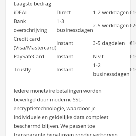
Laagste bedrag
iDEAL
Direct
1-2 werkdagen
€1
Bank
1-3
2-5 werkdagen
€2
overschrijving
businessdagen
Credit card
Instant
3-5 dagdelen
€1
(Visa/Mastercard)
PaySafeCard
Instant
N.v.t.
€1
1-2
Trustly
Instant
€1
businessdagen
Iedere monetaire betalingen worden
beveiligd door moderne SSL-
encryptietechnologie, waardoor je
individuele en geldelijke data compleet
beschermd blijven. We passen toe
transparante bepalingen zonder verborgen