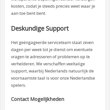
kosten, zodat je steeds precies weet waar je
aan toe bent bent.
Deskundige Support
Het geëngageerde serviceteam staat zeven
dagen per week tot je dienst om eventuele
vragen te adresseren of problemen op te
verhelderen. We verschaffen veeltalige
support, waarbij Nederlands natuurlijk de
voornaamste taal is voor onze Nederlandse
spelers.
Contact Mogelijkheden