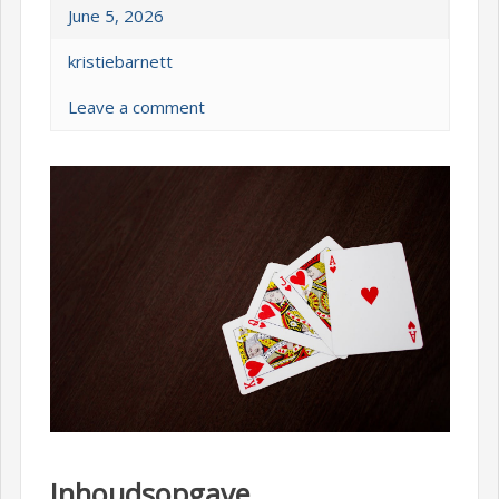
June 5, 2026
kristiebarnett
Leave a comment
Inhoudsopgave