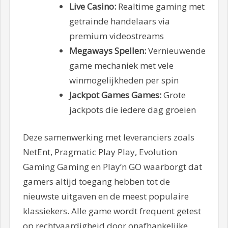
Live Casino:
Realtime gaming met
getrainde handelaars via
premium videostreams
Megaways Spellen:
Vernieuwende
game mechaniek met vele
winmogelijkheden per spin
Jackpot Games Games:
Grote
jackpots die iedere dag groeien
Deze samenwerking met leveranciers zoals
NetEnt, Pragmatic Play Play, Evolution
Gaming Gaming en Play’n GO waarborgt dat
gamers altijd toegang hebben tot de
nieuwste uitgaven en de meest populaire
klassiekers. Alle game wordt frequent getest
op rechtvaardigheid door onafhankelijke