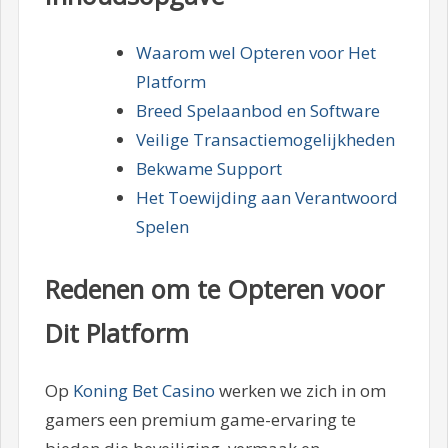
Waarom wel Opteren voor Het
Platform
Breed Spelaanbod en Software
Veilige Transactiemogelijkheden
Bekwame Support
Het Toewijding aan Verantwoord
Spelen
Redenen om te Opteren voor
Dit Platform
Op
Koning Bet Casino
werken we zich in om
gamers een premium game-ervaring te