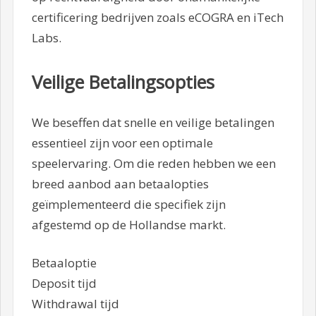
certificering bedrijven zoals eCOGRA en iTech
Labs.
Veilige Betalingsopties
We beseffen dat snelle en veilige betalingen
essentieel zijn voor een optimale
speelervaring. Om die reden hebben we een
breed aanbod aan betaalopties
geïmplementeerd die specifiek zijn
afgestemd op de Hollandse markt.
Betaaloptie
Deposit tijd
Withdrawal tijd