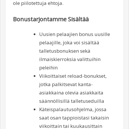
ole piilotettuja ehtoja.
Bonustarjontamme Sisältää
Uusien pelaajien bonus uusille
pelaajille, joka voi sisältää
talletusbonuksen sekä
ilmaiskierroksia valittuihin
peleihin
Viikoittaiset reload-bonukset,
jotka palkitsevat kanta-
asiakkaina olevia asiakkaita
säännöllisillä talletuseduilla
Käteispalautusohjelma, jossa
saat osan tappioistasi takaisin
viikoittain tai kuukausittain