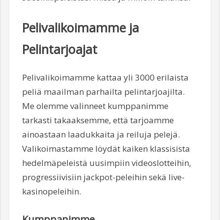
Pelivalikoimamme ja
Pelintarjoajat
Pelivalikoimamme kattaa yli 3000 erilaista
peliä maailman parhailta pelintarjoajilta.
Me olemme valinneet kumppanimme
tarkasti takaaksemme, että tarjoamme
ainoastaan laadukkaita ja reiluja pelejä.
Valikoimastamme löydät kaiken klassisista
hedelmäpeleistä uusimpiin videoslotteihin,
progressiivisiin jackpot-peleihin sekä live-
kasinopeleihin.
Kumppanimme