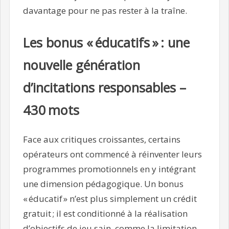
davantage pour ne pas rester à la traîne.
Les bonus « éducatifs » : une
nouvelle génération
d’incitations responsables –
430 mots
Face aux critiques croissantes, certains
opérateurs ont commencé à réinventer leurs
programmes promotionnels en y intégrant
une dimension pédagogique. Un bonus
« éducatif » n’est plus simplement un crédit
gratuit ; il est conditionné à la réalisation
d’objectifs de jeu sain, comme la limitation