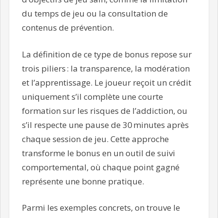
du temps de jeu ou la consultation de
contenus de prévention.
La définition de ce type de bonus repose sur
trois piliers : la transparence, la modération
et l’apprentissage. Le joueur reçoit un crédit
uniquement s’il complète une courte
formation sur les risques de l’addiction, ou
s’il respecte une pause de 30 minutes après
chaque session de jeu. Cette approche
transforme le bonus en un outil de suivi
comportemental, où chaque point gagné
représente une bonne pratique.
Parmi les exemples concrets, on trouve le