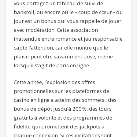
vous partagez un tableau de suivi de
bankroll, ou encore où le « coup de cœur » du
jour est un bonus qui vous rappelle de jouer
avec modération. Cette association
inattendue entre romance et jeu responsable
capte l’attention, car elle montre que le
plaisir peut être savamment dosé, même
lorsqu’il s’agit de paris en ligne.
Cette année, l’explosion des offres
promotionnelles sur les plateformes de
casino en ligne a atteint des sommets : des
bonus de dépôt jusqu’à 200 %, des tours
gratuits à volonté et des programmes de
fidélité qui promettent des jackpots à
chaque connexion. Si ces incitations sont