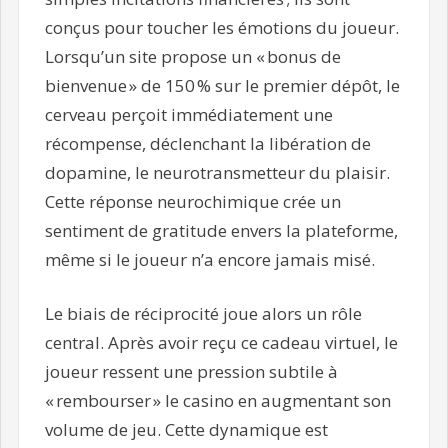
conçus pour toucher les émotions du joueur.
Lorsqu’un site propose un « bonus de
bienvenue » de 150 % sur le premier dépôt, le
cerveau perçoit immédiatement une
récompense, déclenchant la libération de
dopamine, le neurotransmetteur du plaisir.
Cette réponse neurochimique crée un
sentiment de gratitude envers la plateforme,
même si le joueur n’a encore jamais misé.
Le biais de réciprocité joue alors un rôle
central. Après avoir reçu ce cadeau virtuel, le
joueur ressent une pression subtile à
« rembourser » le casino en augmentant son
volume de jeu. Cette dynamique est