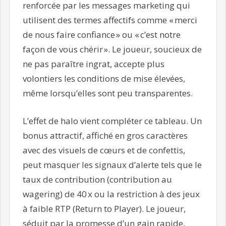
renforcée par les messages marketing qui
utilisent des termes affectifs comme « merci
de nous faire confiance » ou « c’est notre
façon de vous chérir ». Le joueur, soucieux de
ne pas paraître ingrat, accepte plus
volontiers les conditions de mise élevées,
même lorsqu’elles sont peu transparentes.
L’effet de halo vient compléter ce tableau. Un
bonus attractif, affiché en gros caractères
avec des visuels de cœurs et de confettis,
peut masquer les signaux d’alerte tels que le
taux de contribution (contribution au
wagering) de 40 x ou la restriction à des jeux
à faible RTP (Return to Player). Le joueur,
séduit par la promesse d’un gain rapide,