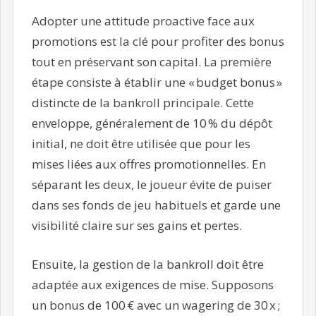
Adopter une attitude proactive face aux
promotions est la clé pour profiter des bonus
tout en préservant son capital. La première
étape consiste à établir une « budget bonus »
distincte de la bankroll principale. Cette
enveloppe, généralement de 10 % du dépôt
initial, ne doit être utilisée que pour les
mises liées aux offres promotionnelles. En
séparant les deux, le joueur évite de puiser
dans ses fonds de jeu habituels et garde une
visibilité claire sur ses gains et pertes.
Ensuite, la gestion de la bankroll doit être
adaptée aux exigences de mise. Supposons
un bonus de 100 € avec un wagering de 30 x ;