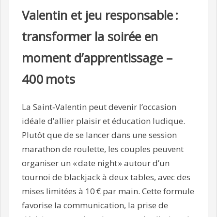
Valentin et jeu responsable :
transformer la soirée en
moment d’apprentissage –
400 mots
La Saint‑Valentin peut devenir l’occasion
idéale d’allier plaisir et éducation ludique.
Plutôt que de se lancer dans une session
marathon de roulette, les couples peuvent
organiser un « date night » autour d’un
tournoi de blackjack à deux tables, avec des
mises limitées à 10 € par main. Cette formule
favorise la communication, la prise de