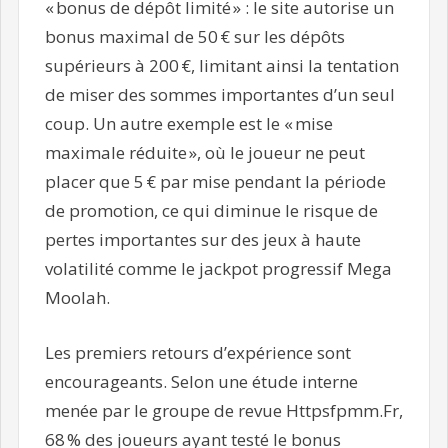
« bonus de dépôt limité » : le site autorise un
bonus maximal de 50 € sur les dépôts
supérieurs à 200 €, limitant ainsi la tentation
de miser des sommes importantes d’un seul
coup. Un autre exemple est le « mise
maximale réduite », où le joueur ne peut
placer que 5 € par mise pendant la période
de promotion, ce qui diminue le risque de
pertes importantes sur des jeux à haute
volatilité comme le jackpot progressif Mega
Moolah.
Les premiers retours d’expérience sont
encourageants. Selon une étude interne
menée par le groupe de revue Httpsfpmm.Fr,
68 % des joueurs ayant testé le bonus