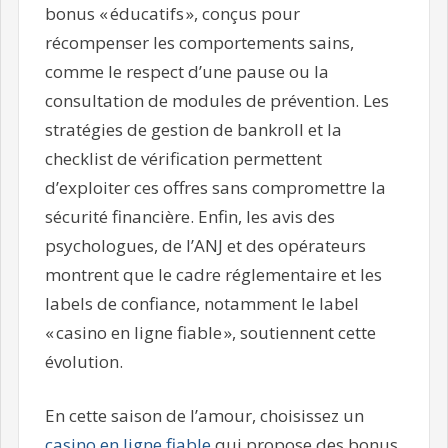
bonus « éducatifs », conçus pour
récompenser les comportements sains,
comme le respect d’une pause ou la
consultation de modules de prévention. Les
stratégies de gestion de bankroll et la
checklist de vérification permettent
d’exploiter ces offres sans compromettre la
sécurité financière. Enfin, les avis des
psychologues, de l’ANJ et des opérateurs
montrent que le cadre réglementaire et les
labels de confiance, notamment le label
« casino en ligne fiable », soutiennent cette
évolution.
En cette saison de l’amour, choisissez un
casino en ligne fiable
qui propose des bonus