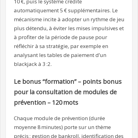
10 €, puis le système crédite
automatiquement 5 € supplémentaires. Le
mécanisme incite à adopter un rythme de jeu
plus détendu, à éviter les mises impulsives et
à profiter de la période de pause pour
réfléchir à sa stratégie, par exemple en
analysant les tables de paiement d’un
blackjack à 3 :2.
Le bonus “formation” – points bonus
pour la consultation de modules de
prévention – 120 mots
Chaque module de prévention (durée
moyenne 8 minutes) porte sur un thème
précis : gestion de bankroll, identification des