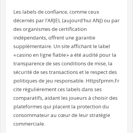
Les labels de confiance, comme ceux
décernés par l’ARJEL (aujourd’hui ANJ) ou par
des organismes de certification
indépendants, offrent une garantie
supplémentaire. Un site affichant le label
« casino en ligne fiable » a été audité pour la
transparence de ses conditions de mise, la
sécurité de ses transactions et le respect des
politiques de jeu responsable. Httpsfpmm.Fr
cite régulièrement ces labels dans ses
comparatifs, aidant les joueurs à choisir des
plateformes qui placent la protection du
consommateur au cœur de leur stratégie
commerciale.