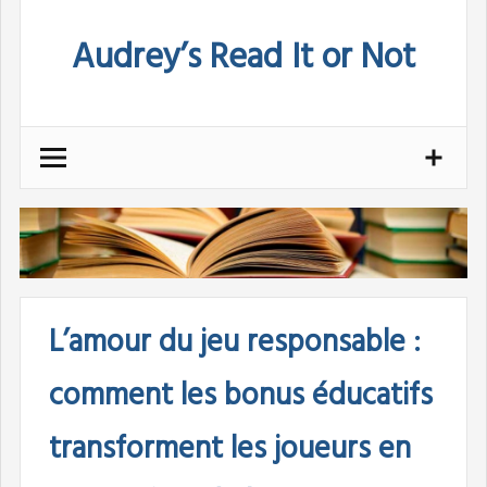
Skip
Audrey’s Read It or Not
to
content
L’amour du jeu responsable :
comment les bonus éducatifs
transforment les joueurs en