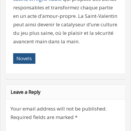
responsables et transformez chaque partie
en un acte d’amour‑propre. La Saint‑Valentin
peut ainsi devenir le catalyseur d’une culture
du jeu plus saine, où le plaisir et la sécurité
avancent main dans la main.
Novels
Leave a Reply
Your email address will not be published.
Required fields are marked
*