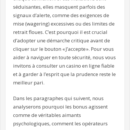
séduisantes, elles masquent parfois des
signaux d’alerte, comme des exigences de
mise (wagering) excessives ou des limites de
retrait floues. C’est pourquoi il est crucial
d’adopter une démarche critique avant de
cliquer sur le bouton « J’accepte ». Pour vous
aider à naviguer en toute sécurité, nous vous
invitons à consulter un casino en ligne fiable
et à garder à l’esprit que la prudence reste le
meilleur pari.
Dans les paragraphes qui suivent, nous
analyserons pourquoi les bonus agissent
comme de véritables aimants
psychologiques, comment les opérateurs