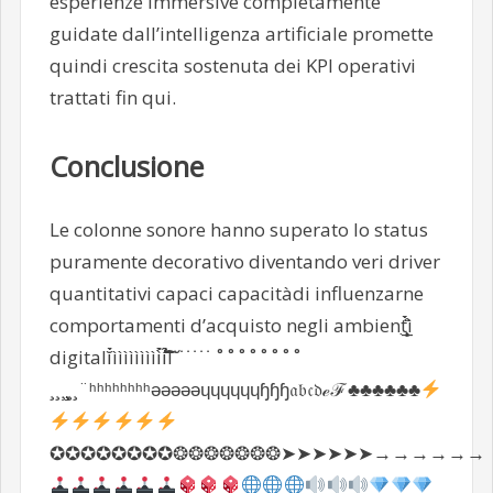
esperienze immersive completamente
guidate dall’intelligenza artificiale promette
quindi crescita sostenuta dei KPI operativi
trattati fin qui.
Conclusione
Le colonne sonore hanno superato lo status
puramente decorativo diventando veri driver
quantitativi capac­i capacitàdi influenzarne
comportamenti d’acquisto negli ambient ‌‌‌‌̲̲͕̦̦̟̹͍͕̣̀̈́̊̈́̀ì
digitalĭ̀̀́ììììììììì̀̀̀̀̀̀́í̂̂̂̂̂̃̃̃̃̉̃̃̉͂̆͐̌̉̆̈͠l˙˙˙˙˙˙ ˚ ˚ ˚ ˚ ˚ ˚ ˚ ˚
¸¸¸̧̧̧̧̧̧¸¸¨ʰʰʰʰʰʰʰʰǝǝǝǝǝɥɥɥɥɥɥɧɧɧ𝔞𝔟𝔠𝔡ℯℱ
♣
♣
♣
♣
♣
♣
✪✪✪✪✪✪✪✪❂❂❂❂❂❂❂➤➤➤➤➤➤→→→→→→