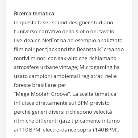
Ricerca tematica
In questa fase i sound designer studiano
l’universo narrativo della slot o del tavolo
live‑dealer. NetEnt ha ad esempio analizzato
film noir per “Jack and the Beanstalk” creando
motivi minori con sax‑alto che richiamano
atmosfere urbane vintage; Microgaming ha
usato campioni ambientali registrati nelle
foreste brasiliane per
“Mega Moolah Groove”. La scelta tematica
influisce direttamente sul BPM previsto
perché generi diversi richiedono velocità
ritmiche differenti (jazz tipicamente intorno
ai 110 BPM, electro‑dance sopra i 140 BPM).