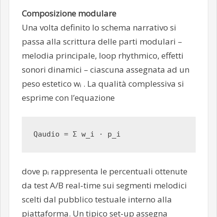
Composizione modulare
Una volta definito lo schema narrativo si
passa alla scrittura delle parti modulari –
melodia principale, loop rhythmico, effetti
sonori dinamici – ciascuna assegnata ad un
peso estetico wᵢ . La qualità complessiva si
esprime con l’equazione
dove pᵢ rappresenta le percentuali ottenute
da test A/B real‑time sui segmenti melodici
scelti dal pubblico testuale interno alla
piattaforma. Un tipico set‑up assegna