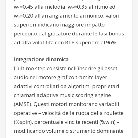
w₁=0,45 alla melodia, w₂=0,35 al ritmo ed
w₃=0,20 all’arrangiamento armonico; valori
superiori indicano maggiore impatto
percepito dal giocatore durante le fasi bonus
ad alta volatilità con RTP superiore al 96%.
Integrazione dinamica
L’ultimo step consiste nell’inserire gli asset
audio nel motore grafico tramite layer
adattivi controllati da algoritmi proprietari
chiamati adaptive music scoring engine
(AMSE). Questi motori monitorano variabili
operative – velocità della ruota della roulette
(%spin), percentuale vincite recenti (%win) –
modificando volume o strumento dominante