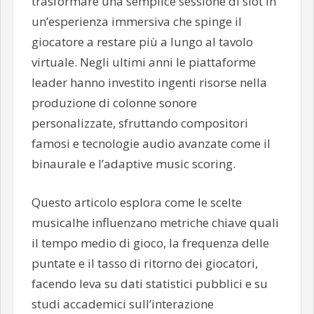
trasformare una semplice sessione di slot in
un’esperienza immersiva che spinge il
giocatore a restare più a lungo al tavolo
virtuale. Negli ultimi anni le piattaforme
leader hanno investito ingenti risorse nella
produzione di colonne sonore
personalizzate, sfruttando compositori
famosi e tecnologie audio avanzate come il
binaurale e l’adaptive music scoring.
Questo articolo esplora come le scelte
musicalhe influenzano metriche chiave quali
il tempo medio di gioco, la frequenza delle
puntate e il tasso di ritorno dei giocatori,
facendo leva su dati statistici pubblici e su
studi accademici sull’interazione