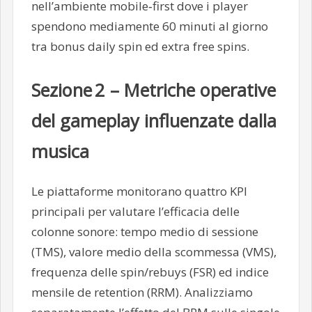
nell’ambiente mobile‑first dove i player
spendono mediamente 60 minuti al giorno
tra bonus daily spin ed extra free spins.
Sezione 2 – Metriche operative
del gameplay influenzate dalla
musica
Le piattaforme monitorano quattro KPI
principali per valutare l’efficacia delle
colonne sonore: tempo medio di sessione
(TMS), valore medio della scommessa (VMS),
frequenza delle spin/rebuys (FSR) ed indice
mensile de retention (RRM). Analizziamo