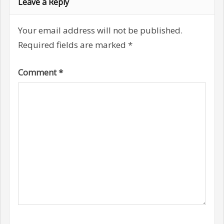
Leave a Reply
Your email address will not be published.
Required fields are marked
*
Comment
*