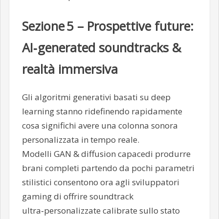
Sezione 5 – Prospettive future:
AI‑generated soundtracks &
realtà immersiva
Gli algoritmi generativi basati su deep
learning stanno ridefinendo rapidamente
cosa significhi avere una colonna sonora
personalizzata in tempo reale.
Modelli GAN & diffusion capace­di produrre
brani completi partendo da pochi parametri
stilistici consentono ora agli sviluppatori
gaming di offrire soundtrack
ultra‑personalizzate calibrate sullo stato