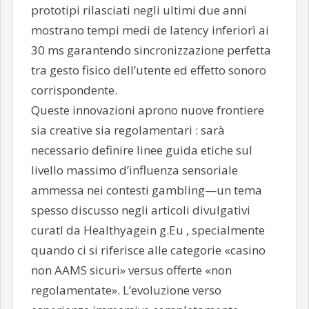
prototipi rilasciati negli ultimi due anni
mostrano tempi medi de latency inferior​ì ai ​
30 ms garantendo sincronizzazione perfetta
tra gesto fisico dell’utente ed effetto sonoro
corrispondente.
Queste innovazioni aprono nuove frontiere
sia creative sia regolamentari : sarà
necessario definire linee guida etiche sul
livello massimo d’influenza sensoriale
ammessa nei contesti gambling—un tema
spesso discusso negli articoli divulgativi
curat​​I da Healthyagein g​.Eu , specialmente
quando ci si riferisce alle categorie «casino
non AAMS sicuri» versus offerte «non
regolamentate». L’evoluzione verso