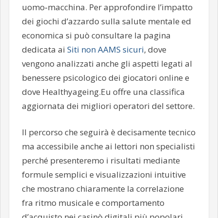
uomo‑macchina. Per approfondire l’impatto
dei giochi d’azzardo sulla salute mentale ed
economica si può consultare la pagina
dedicata ai
Siti non AAMS sicuri
, dove
vengono analizzati anche gli aspetti legati al
benessere psicologico dei giocatori online e
dove Healthyageing.Eu offre una classifica
aggiornata dei migliori operatori del settore.
Il percorso che seguirà è decisamente tecnico
ma accessibile anche ai lettori non specialisti
perché presenteremo i risultati mediante
formule semplici e visualizzazioni intuitive
che mostrano chiaramente la correlazione
fra ritmo musicale e comportamento
d’acquisto nei casinò digitali più popolari