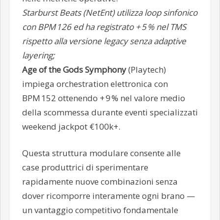
Starburst Beats
(NetEnt) utilizza loop sinfonico
con BPM 126 ed ha registrato + 5 % nel TMS
rispetto alla versione legacy senza adaptive
layering;
Age of the Gods Symphony
(Playtech)
impiega orchestration elettronica con
BPM 152 ottenendo + 9 % nel valore medio
della scommessa durante eventi special​izzati
weekend jackpot €100k+.
Questa struttura modulare consente alle
case produttrici di sperimentare
rapidamente nuove combinazioni senza
dover ricomporre interamente ogni brano —
un vantaggio competitivo fondamentale