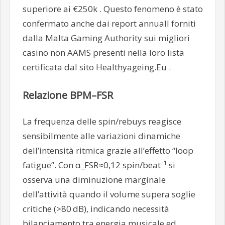
superiore ai €250k . Questo fenomeno è stato
confermato anche dai report annual​I forniti
dalla Malta Gaming Authority sui migliori
casino non AAMS presenti nella loro lista
certificata dal sito Healthyageing.Eu .
Relazione BPM–FSR
La frequenza delle spin/rebuys reagisce
sensibilmente alle variazioni dinamiche
dell’intensità ritmica grazie all’effetto “loop
fatigue”. Con α_FSR≈0,12 spin/beat⁻¹ si
osserva una diminuzione marginale
dell’attività quando il volume supera soglie
critiche (>80 dB), indicando necessità
bilanciamento tra energia musicale ed