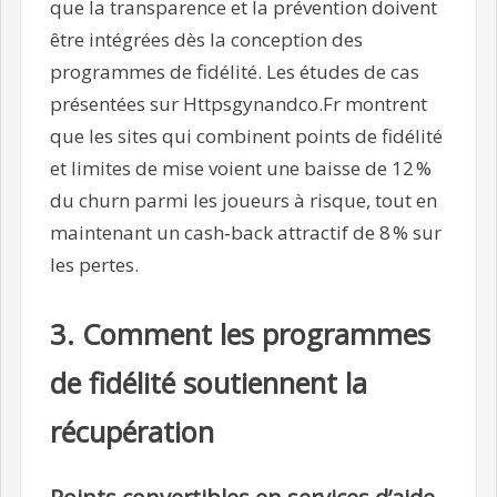
que la transparence et la prévention doivent
être intégrées dès la conception des
programmes de fidélité. Les études de cas
présentées sur Httpsgynandco.Fr montrent
que les sites qui combinent points de fidélité
et limites de mise voient une baisse de 12 %
du churn parmi les joueurs à risque, tout en
maintenant un cash‑back attractif de 8 % sur
les pertes.
3. Comment les programmes
de fidélité soutiennent la
récupération