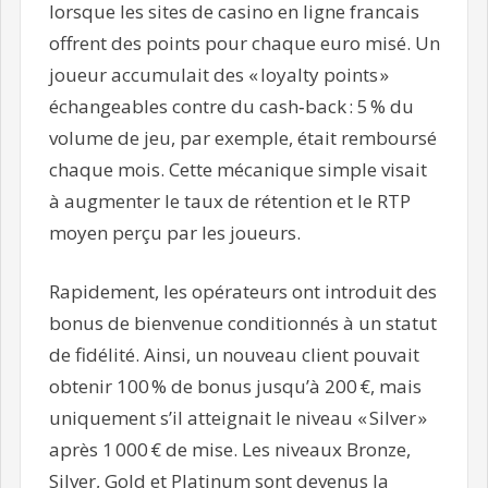
lorsque les sites de casino en ligne francais
offrent des points pour chaque euro misé. Un
joueur accumulait des « loyalty points »
échangeables contre du cash‑back : 5 % du
volume de jeu, par exemple, était remboursé
chaque mois. Cette mécanique simple visait
à augmenter le taux de rétention et le RTP
moyen perçu par les joueurs.
Rapidement, les opérateurs ont introduit des
bonus de bienvenue conditionnés à un statut
de fidélité. Ainsi, un nouveau client pouvait
obtenir 100 % de bonus jusqu’à 200 €, mais
uniquement s’il atteignait le niveau « Silver »
après 1 000 € de mise. Les niveaux Bronze,
Silver, Gold et Platinum sont devenus la