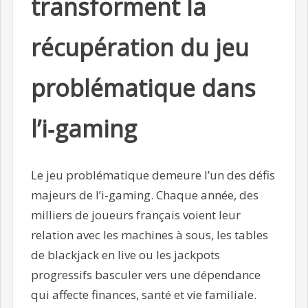
transforment la
récupération du jeu
problématique dans
l’i‑gaming
Le jeu problématique demeure l’un des défis
majeurs de l’i‑gaming. Chaque année, des
milliers de joueurs français voient leur
relation avec les machines à sous, les tables
de blackjack en live ou les jackpots
progressifs basculer vers une dépendance
qui affecte finances, santé et vie familiale.