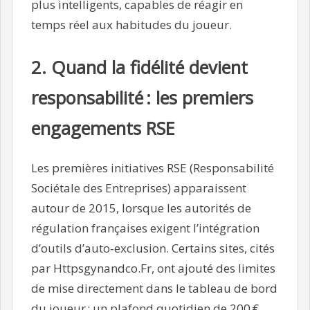
plus intelligents, capables de réagir en
temps réel aux habitudes du joueur.
2. Quand la fidélité devient
responsabilité : les premiers
engagements RSE
Les premières initiatives RSE (Responsabilité
Sociétale des Entreprises) apparaissent
autour de 2015, lorsque les autorités de
régulation françaises exigent l’intégration
d’outils d’auto‑exclusion. Certains sites, cités
par Httpsgynandco.Fr, ont ajouté des limites
de mise directement dans le tableau de bord
du joueur : un plafond quotidien de 200 €,