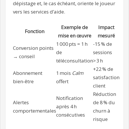
dépistage et, le cas échéant, oriente le joueur
vers les services d’aide.
Exemple de
Impact
Fonction
mise en œuvre
mesuré
1 000 pts = 1 h
-15 % de
Conversion points
de
sessions
→ conseil
téléconsultation
> 3 h
+22 % de
Abonnement
1 mois
Calm
satisfaction
bien‑être
offert
client
Réduction
Notification
Alertes
de 8 % du
après 4 h
comportementales
churn à
consécutives
risque