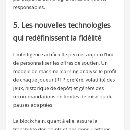
responsables.
5. Les nouvelles technologies
qui redéfinissent la fidélité
L’intelligence artificielle permet aujourd’hui
de personnaliser les offres de soutien. Un
modèle de machine learning analyse le profil
de chaque joueur (RTP préféré, volatilité des
jeux, historique de dépôt) et génère des
recommandations de limites de mise ou de
pauses adaptées.
La blockchain, quant à elle, assure la
traçabilité des points et des dons. Certains