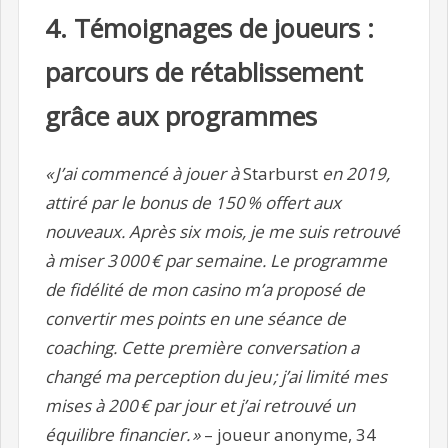
4. Témoignages de joueurs :
parcours de rétablissement
grâce aux programmes
« J’ai commencé à jouer à
Starburst
en 2019,
attiré par le bonus de 150 % offert aux
nouveaux. Après six mois, je me suis retrouvé
à miser 3 000 € par semaine. Le programme
de fidélité de mon casino m’a proposé de
convertir mes points en une séance de
coaching. Cette première conversation a
changé ma perception du jeu ; j’ai limité mes
mises à 200 € par jour et j’ai retrouvé un
équilibre financier. »
– joueur anonyme, 34