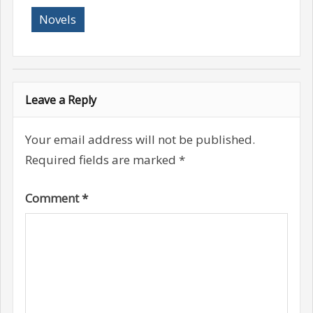
Novels
Leave a Reply
Your email address will not be published.
Required fields are marked
*
Comment
*