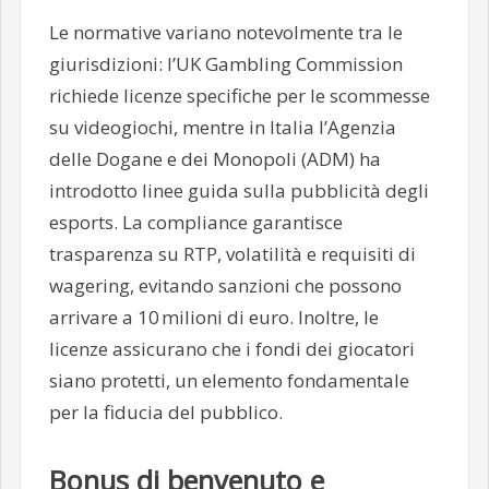
Le normative variano notevolmente tra le
giurisdizioni: l’UK Gambling Commission
richiede licenze specifiche per le scommesse
su videogiochi, mentre in Italia l’Agenzia
delle Dogane e dei Monopoli (ADM) ha
introdotto linee guida sulla pubblicità degli
esports. La compliance garantisce
trasparenza su RTP, volatilità e requisiti di
wagering, evitando sanzioni che possono
arrivare a 10 milioni di euro. Inoltre, le
licenze assicurano che i fondi dei giocatori
siano protetti, un elemento fondamentale
per la fiducia del pubblico.
Bonus di benvenuto e