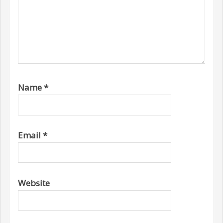
Name
*
Email
*
Website