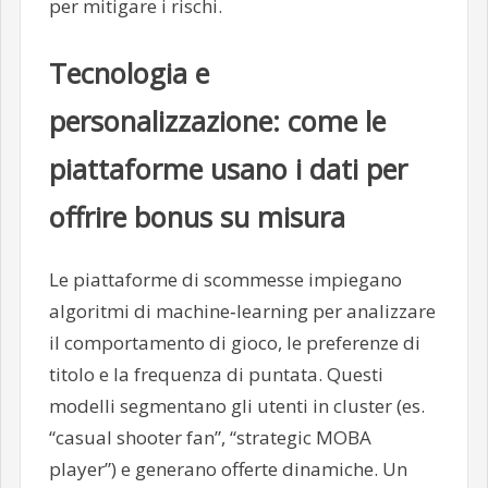
per mitigare i rischi.
Tecnologia e
personalizzazione: come le
piattaforme usano i dati per
offrire bonus su misura
Le piattaforme di scommesse impiegano
algoritmi di machine‑learning per analizzare
il comportamento di gioco, le preferenze di
titolo e la frequenza di puntata. Questi
modelli segmentano gli utenti in cluster (es.
“casual shooter fan”, “strategic MOBA
player”) e generano offerte dinamiche. Un