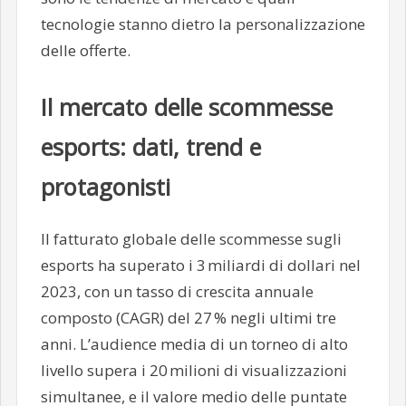
tecnologie stanno dietro la personalizzazione
delle offerte.
Il mercato delle scommesse
esports: dati, trend e
protagonisti
Il fatturato globale delle scommesse sugli
esports ha superato i 3 miliardi di dollari nel
2023, con un tasso di crescita annuale
composto (CAGR) del 27 % negli ultimi tre
anni. L’audience media di un torneo di alto
livello supera i 20 milioni di visualizzazioni
simultanee, e il valore medio delle puntate