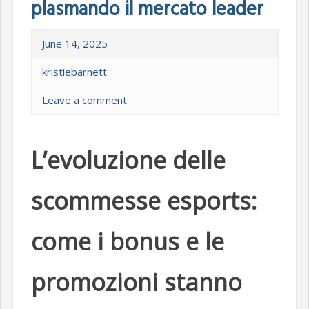
plasmando il mercato leader
June 14, 2025
kristiebarnett
Leave a comment
L’evoluzione delle
scommesse esports:
come i bonus e le
promozioni stanno