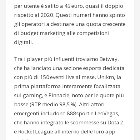
per utente è salito a 45 euro, quasi il doppio
rispetto al 2020. Questi numeri hanno spinto
gli operatori a destinare una quota crescente
di budget marketing alle competizioni
digitali.
Tra i player più influenti troviamo Betway,
che ha lanciato una sezione esports dedicata
con più di 150 eventi live al mese, Unikrn, la
prima piattaforma interamente focalizzata
sul gaming, e Pinnacle, noto per le quote più
basse (RTP medio 98,5 %). Altri attori
emergenti includono 888sport e LeoVegas,
che hanno integrato le scommesse su Dota 2
e Rocket League all’interno delle loro app